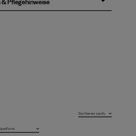
n & Pflegehinweise
Sortieren nach
:
Passform
Alle