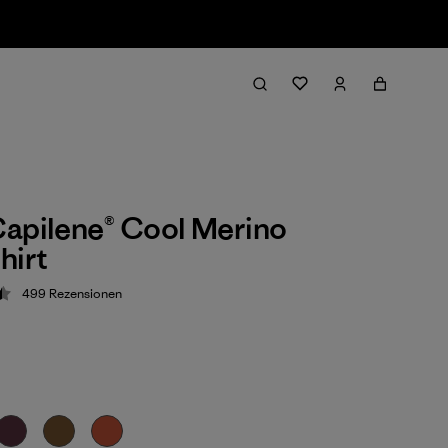
apilene® Cool Merino
hirt
499
Rezensionen
ung: 4.5 / 5