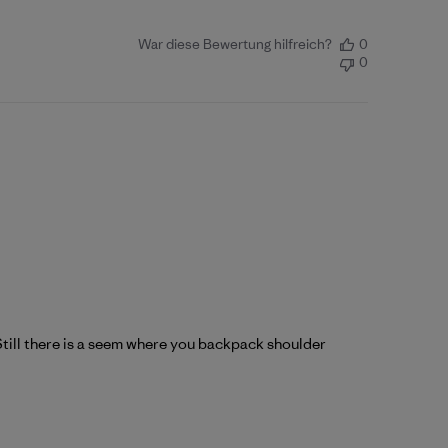
War diese Bewertung hilfreich?
0
0
. Still there is a seem where you backpack shoulder