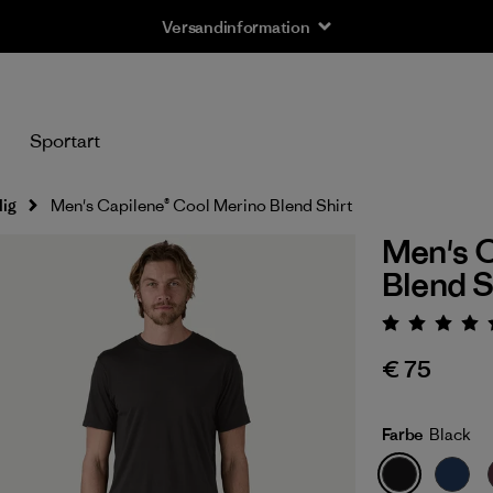
Versandinformation
n
Sportart
lig
Men's Capilene® Cool Merino Blend Shirt
Men's C
Blend S
Bewert
€ 75
Farbe
Black