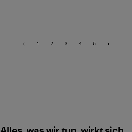
1
2
3
4
5
Alles, was wir tun, wirkt sich