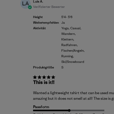
Luis A.
LA
Verifizierter Bewerter
Height
5'4- 5'6
Weiterempfehlen
Ja
Aktivität
Yoga, Casual,
Wandern,
Klettern,
Radfahren,
Fischen/Angeln,
Running,
Ski/Snowboard
Produktgröße
S
This is it!!
Wanted a lightweight tshirt that can be used mul
amazing but it does not smell at all! The size is 
Passform