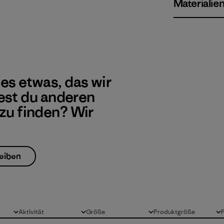
Materialie
 es etwas, das wir
st du anderen
 zu finden? Wir
eiben
Aktivität
Größe
Produktgröße
Alle
Alle
Alle