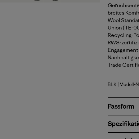
Geruchsentwi
breites Komfo
Wool Standard
Union (TE-00
Recycling-Pol
RWS-zertifizi
Engagement f
Nachhaltigkei
Trade Certifi
BLK
| Modell-N
Black
Passform
Spezifikat