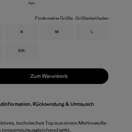
Sale
Finde meine Größe
Größenleitfaden
Größe
Größe
Größe
S
M
L
Größe
XXL
Zum Warenkorb
ndinformation, Rücksendung & Umtausch
ktives, technisches Top aus einem Merinowolle-
 temperaturausgleichend wirkt,