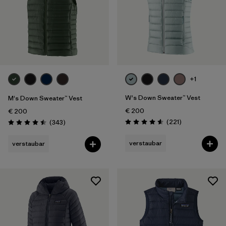
+1
W's Down Sweater™ Vest
M's Down Sweater™ Vest
€ 200
€ 200
Rezensionen
Rezensionen
(221
)
(343
)
Bewertung: 4.6 / 5
Bewertung: 4.5 / 5
verstaubar
verstaubar