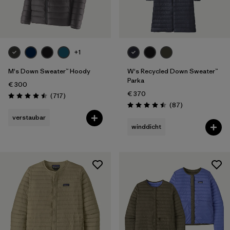
+1
M's Down Sweater™ Hoody
W's Recycled Down Sweater™
Parka
€ 300
€ 370
Rezensionen
(717
)
Bewertung: 4.5 / 5
Rezensionen
(87
)
Bewertung: 4.5 / 5
verstaubar
winddicht