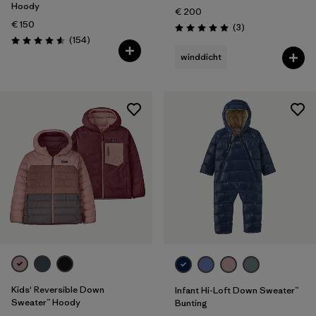
Hoody
€ 200
€ 150
Rezensionen
(3
)
Bewertung: 5.0 / 5
Rezensionen
(154
)
Bewertung: 4.6 / 5
winddicht
Kids' Reversible Down
Infant Hi-Loft Down Sweater™
Sweater™ Hoody
Bunting