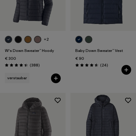
+2
W's Down Sweater™ Hoody
Baby Down Sweater™ Vest
€ 300
€ 90
Rezensionen
Rezensionen
(388
)
(24
)
Bewertung: 4.4 / 5
Bewertung: 4.5 / 5
verstaubar