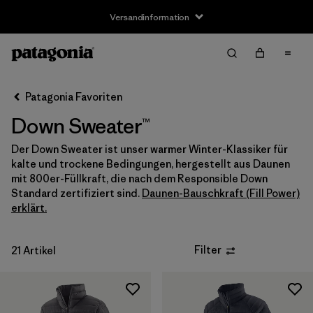
Versandinformation
Filter & Sort
Alle löschen
Sortieren nach
Patagonia Favoriten
Filter by
Größe
Down Sweater™
Neugeborenes
(1)
Der Down Sweater ist unser warmer Winter-Klassiker für
kalte und trockene Bedingungen, hergestellt aus Daunen
0-3m
(1)
mit 800er-Füllkraft, die nach dem Responsible Down
Standard zertifiziert sind.
Daunen-Bauschkraft (Fill Power)
3-6m
(5)
erklärt.
6-12m
(5)
Filter
21 Artikel
12-18m
(5)
12-24m
(1)