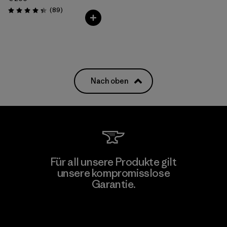
Rezensionen
(89
)
Bewertung: 4.4 / 5
Nach oben
Für all unsere Produkte gilt
unsere kompromisslose
Garantie.
Kompromisslose Garantie