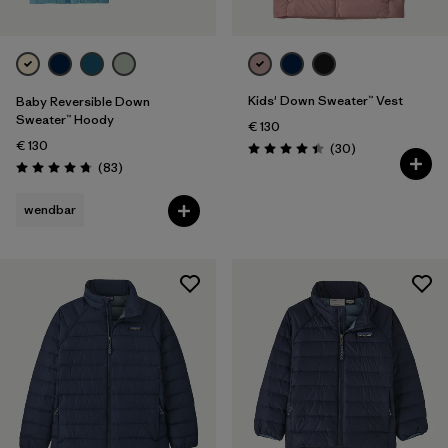
Kids' Down Sweater™ Vest
Baby Reversible Down
Sweater™ Hoody
€ 130
€ 130
Rezensionen
(30
)
Bewertung: 4.4 / 5
Rezensionen
(83
)
Bewertung: 4.7 / 5
wendbar