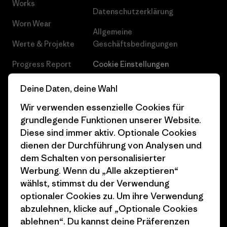
Works
Datenschutzerklärung
Worn Wear
Allgemeine
Werte & Projekte
Geschäftsbedingungen
Progress Report
Cookie Einstellungen
Business Unusual
Karriere
Deine Daten, deine Wahl
Klimaziele
Pressekontakt
Wir verwenden essenzielle Cookies für
grundlegende Funktionen unserer Website.
1% For The Planet
Industry program
Diese sind immer aktiv. Optionale Cookies
dienen der Durchführung von Analysen und
Wie wir finanzieren
Affiliate-Programm
dem Schalten von personalisierter
Geschenkgutscheine
Patagonia Österreich
Werbung. Wenn du „Alle akzeptieren“
Seitenverzeichnis
wählst, stimmst du der Verwendung
Stores in deiner
optionaler Cookies zu. Um ihre Verwendung
Nähe
abzulehnen, klicke auf „Optionale Cookies
ablehnen“. Du kannst deine Präferenzen