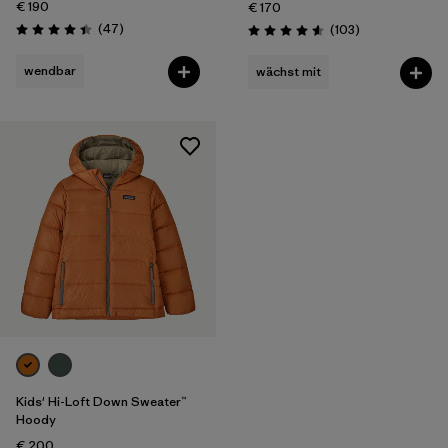
€ 190
€ 170
Rezensionen
(47
)
Rezensionen
(103
)
Bewertung: 4.4 / 5
Bewertung: 4.6 / 5
wendbar
wächst mit
Kids' Hi-Loft Down Sweater™
Hoody
€ 200