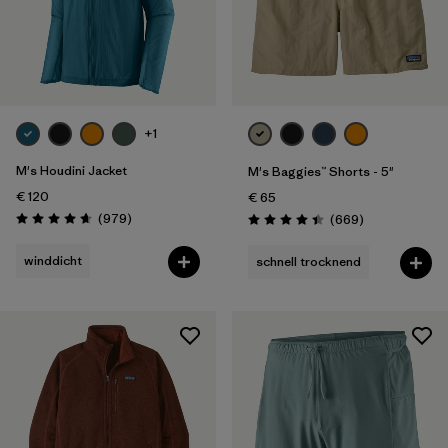
+1
M's Houdini Jacket
M's Baggies™ Shorts - 5"
€ 120
€ 65
Rezensionen
(979
)
Rezensionen
(669
)
Bewertung: 4.6 / 5
Bewertung: 4.4 / 5
winddicht
schnell trocknend