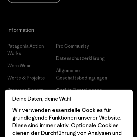
Information
Patagonia Action
Pro Community
Works
Datenschutzerklärung
Worn Wear
Allgemeine
Werte & Projekte
Geschäftsbedingungen
Progress Report
Cookie Einstellungen
Deine Daten, deine Wahl
Business Unusual
Karriere
Wir verwenden essenzielle Cookies für
Klimaziele
Pressekontakt
grundlegende Funktionen unserer Website.
Diese sind immer aktiv. Optionale Cookies
1% For The Planet
Industry program
dienen der Durchführung von Analysen und