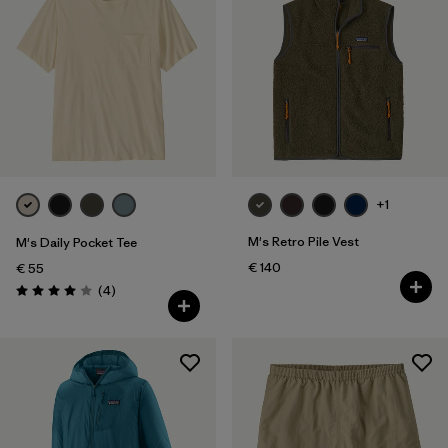
XXL
(177)
Filter by
Passform
Filter by
Farbe
Filter by
Preis
+1
Filter by
Eigenschaften
M's Retro Pile Vest
M's Daily Pocket Tee
€ 140
€ 55
Filter by
Material
Rezensionen
(4
)
Bewertung: 4.0 / 5