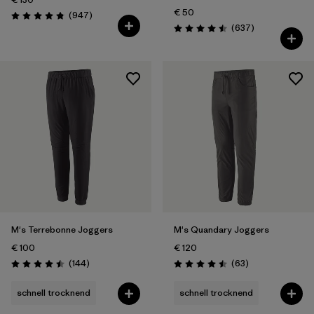
€ 50
Rezensionen
(947
)
Bewertung: 4.8 / 5
Rezensionen
(637
)
Bewertung: 4.5 / 5
M's Terrebonne Joggers
M's Quandary Joggers
€ 100
€ 120
Rezensionen
Rezensionen
(144
)
(63
)
Bewertung: 4.5 / 5
Bewertung: 4.5 / 5
schnell trocknend
schnell trocknend