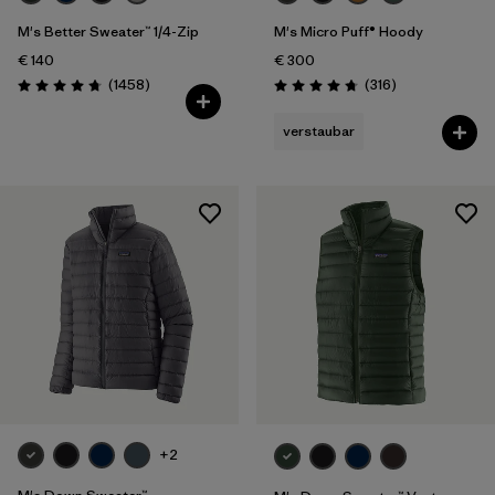
M's Better Sweater™ 1/4-Zip
M's Micro Puff® Hoody
€ 140
€ 300
Rezensionen
Rezensionen
(1458
)
(316
)
Bewertung: 4.8 / 5
Bewertung: 4.7 / 5
verstaubar
+2