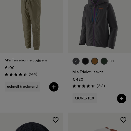
M's Terrebonne Joggers
+1
€ 100
M's Triolet Jacket
Rezensionen
(144
)
Bewertung: 4.5 / 5
€ 420
Rezensionen
(213
)
schnell trocknend
Bewertung: 4.6 / 5
GORE-TEX