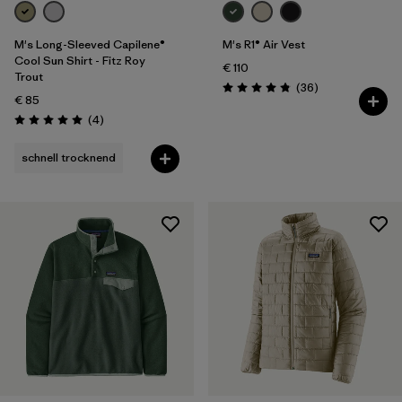
M's Long-Sleeved Capilene®
M's R1® Air Vest
Cool Sun Shirt - Fitz Roy
€ 110
Trout
Rezensionen
(36
)
Bewertung: 4.9 / 5
€ 85
Rezensionen
(4
)
Bewertung: 5.0 / 5
schnell trocknend