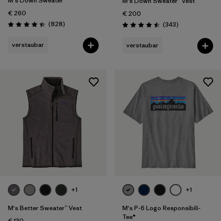
M's Down Sweater™
M's Down Sweater™ Vest
€ 260
€ 200
Rezensionen
(828
)
Rezensionen
(343
)
Bewertung: 4.4 / 5
Bewertung: 4.5 / 5
verstaubar
verstaubar
+1
+1
M's Better Sweater™ Vest
M's P-6 Logo Responsibili-
Tee®
€ 130