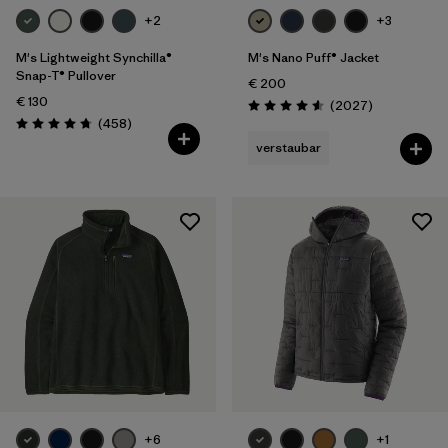
+2
+3
M's Lightweight Synchilla®
M's Nano Puff® Jacket
Snap-T® Pullover
€ 200
€ 130
Rezensionen
(2027
)
Bewertung: 4.6 / 5
Rezensionen
(458
)
Bewertung: 4.7 / 5
verstaubar
+6
+1