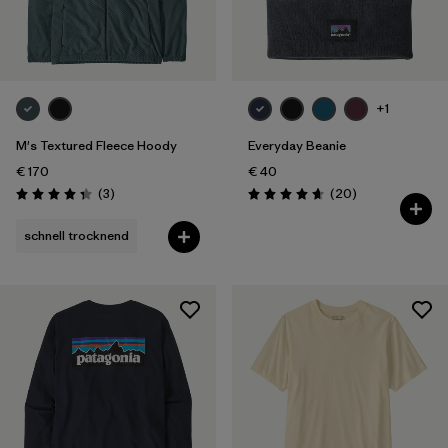
+1
M's Textured Fleece Hoody
Everyday Beanie
€ 170
€ 40
Rezensionen
Rezensionen
(3
)
(20
)
Bewertung: 4.3 / 5
Bewertung: 4.7 / 5
schnell trocknend