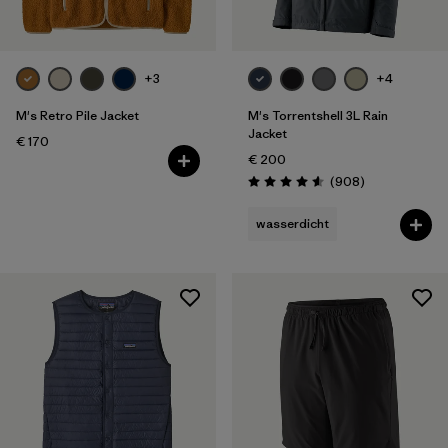
+3
+4
M's Retro Pile Jacket
M's Torrentshell 3L Rain
Jacket
€ 170
€ 200
Rezensionen
(908
)
Bewertung: 4.6 / 5
wasserdicht