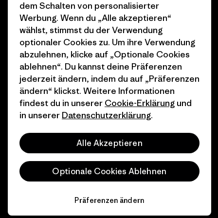
Wie wir finanzieren
Affiliate-Programm
dem Schalten von personalisierter
Werbung. Wenn du „Alle akzeptieren“
Geschenkgutscheine
Patagonia Österreich
wählst, stimmst du der Verwendung
Seitenverzeichnis
optionaler Cookies zu. Um ihre Verwendung
Stores in deiner
abzulehnen, klicke auf „Optionale Cookies
Nähe
ablehnen“. Du kannst deine Präferenzen
jederzeit ändern, indem du auf „Präferenzen
ändern“ klickst. Weitere Informationen
findest du in unserer
Cookie-Erklärung
und
in unserer
Datenschutzerklärung
.
© 2026 Patagonia, Inc. All Rights Reserved.
Alle Akzeptieren
Deutsch
Optionale Cookies Ablehnen
Präferenzen ändern