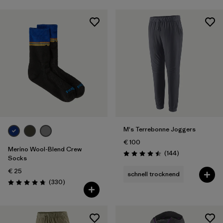
M's Terrebonne Joggers
€ 100
Merino Wool-Blend Crew
Rezensionen
(144
)
Bewertung: 4.5 / 5
Socks
€ 25
schnell trocknend
Rezensionen
(330
)
Bewertung: 4.7 / 5