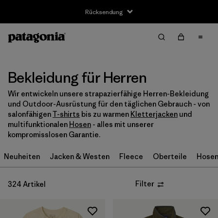
Rücksendung
Filter & Sort
Alle löschen
Sortieren nach
Filter by
Größe
Bekleidung für Herren
Wir entwickeln unsere strapazierfähige Herren-Bekleidung
XXS
(2)
und Outdoor-Ausrüstung für den täglichen Gebrauch - von
salonfähigen
T-shirts
bis zu warmen
Kletterjacken
und
XS
(206)
multifunktionalen
Hosen
- alles mit unserer
kompromisslosen Garantie.
S
(259)
Neuheiten
Jacken & Westen
Fleece
Oberteile
Hose
M
(252)
L
(250)
Filter
324 Artikel
XL
(237)