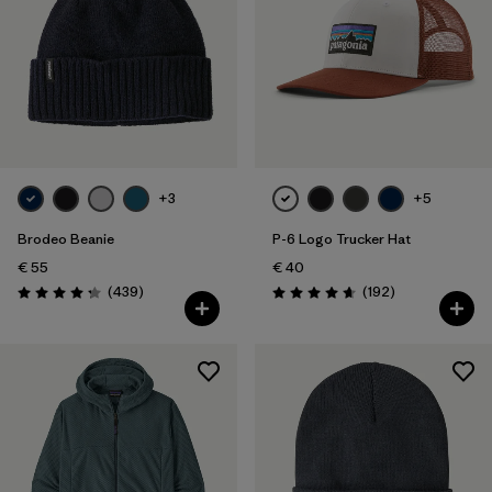
+3
+5
Brodeo Beanie
P-6 Logo Trucker Hat
€ 55
€ 40
Rezensionen
Rezensionen
(439
)
(192
)
Bewertung: 4.3 / 5
Bewertung: 4.7 / 5