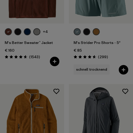
+4
M's Better Sweater™ Jacket
M's Strider Pro Shorts - 5"
€ 160
€ 85
Rezensionen
Rezensionen
(1543
)
(299
)
Bewertung: 4.6 / 5
Bewertung: 4.5 / 5
schnell trocknend