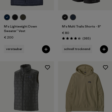
M's Lightweight Down
M's Multi Trails Shorts - 8"
Sweater™ Vest
€ 80
€ 200
Rezensionen
(365
)
Bewertung: 4.4 / 5
verstaubar
schnell trocknend