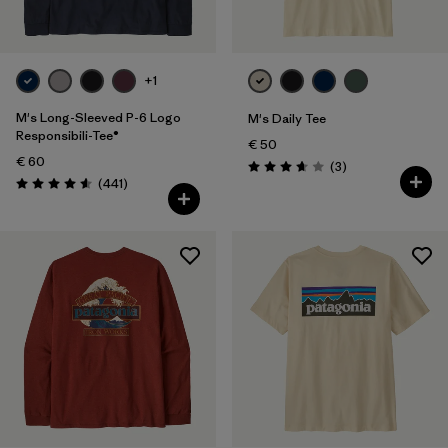
+1
M's Long-Sleeved P-6 Logo
M's Daily Tee
Responsibili-Tee®
€ 50
€ 60
Rezensionen
(3
)
Bewertung: 3.7 / 5
Rezensionen
(441
)
Bewertung: 4.6 / 5