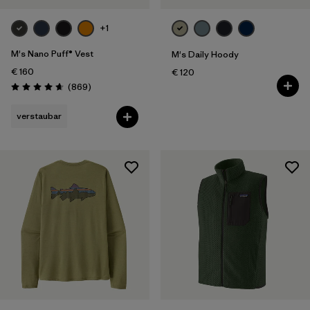
+1
M's Nano Puff® Vest
M's Daily Hoody
€ 160
€ 120
Rezensionen
(869
)
Bewertung: 4.7 / 5
verstaubar