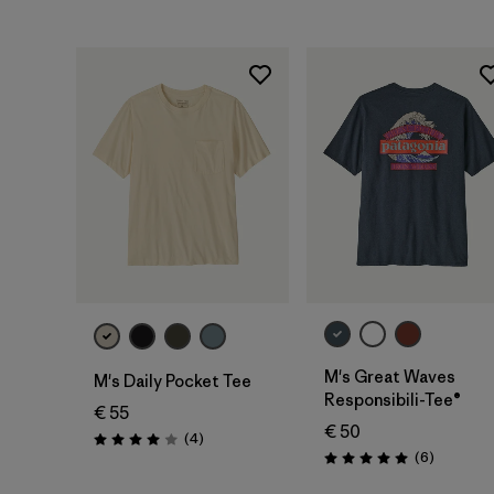
M's Great Waves
M's Daily Pocket Tee
Responsibili-Tee®
€ 55
€ 50
Rezensionen
(4
)
Bewertung: 4.0 / 5
Rezensio
(6
)
Bewertung: 5.0 / 5