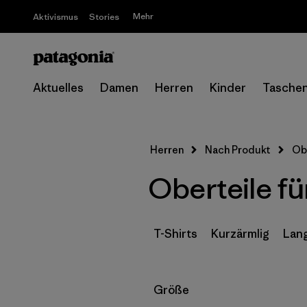
Mehr
Aktivismus
Stories
Aktuelles
Damen
Herren
Kinder
Tasche
Herren
Nach Produkt
Ob
Oberteile fü
T-Shirts
Kurzärmlig
Lan
Filter by
Größe