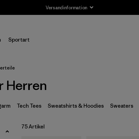
Versandinformation
Filter by
Größe
n
Sportart
XXS
(1)
XS
(52)
erteile
S
(72)
r Herren
M
(74)
L
(70)
garm
Tech Tees
Sweatshirts & Hoodies
Sweaters
XL
(73)
75 Artikel
XXL
(61)