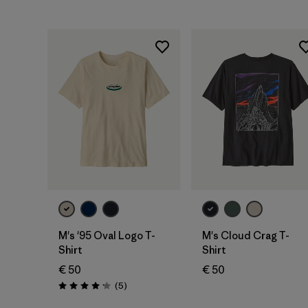
M's '95 Oval Logo T-
M's Cloud Crag T-
Shirt
Shirt
€ 50
€ 50
Rezensionen
(5
)
Bewertung: 4.2 / 5