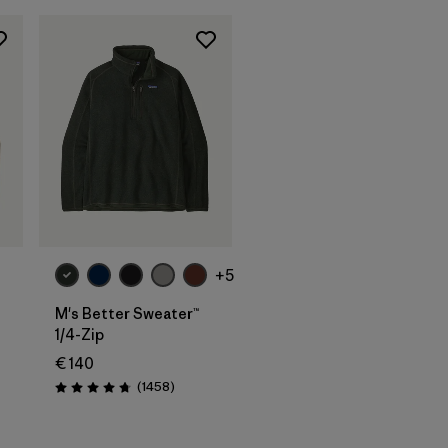
+5
M's Better Sweater™
1/4-Zip
€ 140
Rezensionen
(1458
)
Bewertung: 4.8 / 5