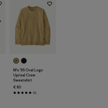
M's '95 Oval Logo
Uprisal Crew
Sweatshirt
€ 80
onen
Rezensionen
(1
)
Bewertung: 5.0 / 5