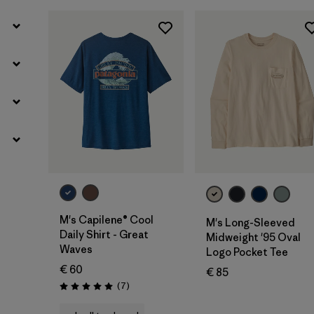
M's Capilene® Cool
M's Long-Sleeved
Daily Shirt - Great
Midweight '95 Oval
Waves
Logo Pocket Tee
€ 60
€ 85
Rezensionen
(7
)
Bewertung: 5.0 / 5