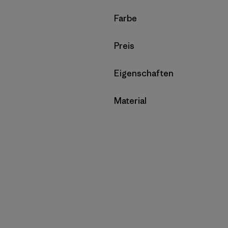
Filter by
Farbe
Filter by
Preis
Filter by
Eigenschaften
Filter by
Material