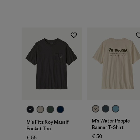
M's Water People
M's Fitz Roy Massif
Banner T-Shirt
Pocket Tee
€ 50
€ 55