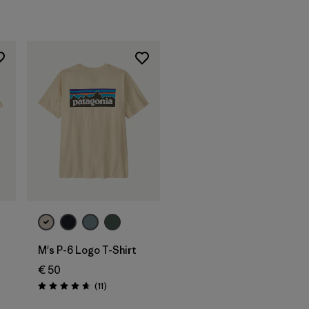
M's P-6 Logo T-Shirt
€ 50
nen
Rezensionen
(11
)
Bewertung: 4.6 / 5