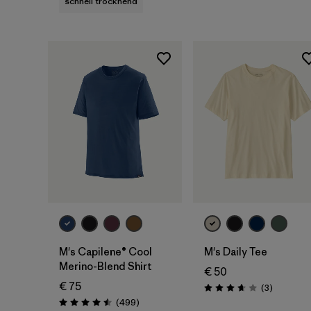
schnell trocknend
M's Capilene® Cool
M's Daily Tee
Merino-Blend Shirt
€ 50
€ 75
Rezensio
(3
)
Bewertung: 3.7 / 5
Rezensionen
(499
)
Bewertung: 4.5 / 5