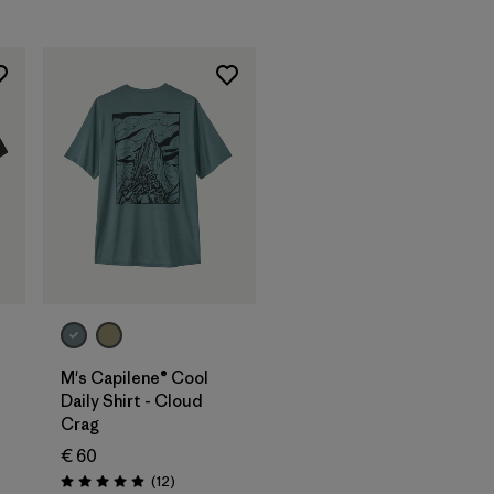
M's Capilene® Cool
Daily Shirt - Cloud
Crag
€ 60
Rezensionen
(12
)
Bewertung: 4.9 / 5