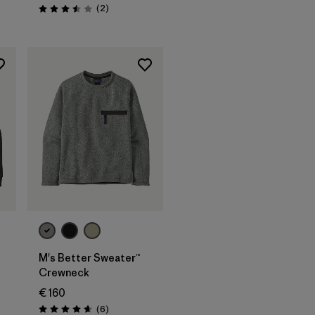
Rezensionen
(2
)
Bewertung: 3.5 / 5
M's Better Sweater™
Crewneck
€ 160
Rezensionen
(6
)
Bewertung: 4.7 / 5