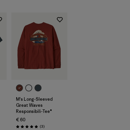
M's Long-Sleeved
Great Waves
Responsibili-Tee®
€ 60
nen
Rezensionen
(3
)
Bewertung: 5.0 / 5