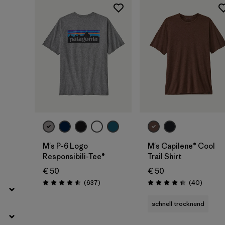
Filter by
Produktfamilie
Filter by
Passform
Filter by
Farbe
Filter by
Preis
Filter by
Eigenschaften
M's P-6 Logo
M's Capilene® Cool
Responsibili-Tee®
Trail Shirt
Filter by
Material
€ 50
€ 50
Rezensionen
Rezensi
(637
)
(40
)
Bewertung: 4.5 / 5
Bewertung: 4.4 / 5
schnell trocknend