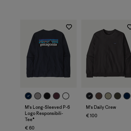
M's Long-Sleeved P-6
M's Daily Crew
Logo Responsibili-
€ 100
Tee®
€ 60