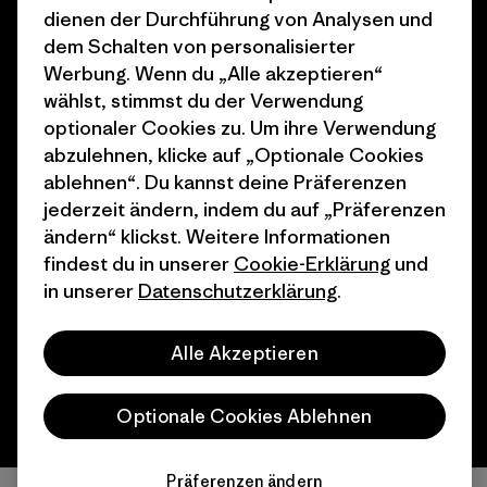
dienen der Durchführung von Analysen und
Geschenkgutscheine
Patagonia Österreich
dem Schalten von personalisierter
Seitenverzeichnis
Stores in deiner
Werbung. Wenn du „Alle akzeptieren“
Nähe
wählst, stimmst du der Verwendung
optionaler Cookies zu. Um ihre Verwendung
abzulehnen, klicke auf „Optionale Cookies
ablehnen“. Du kannst deine Präferenzen
jederzeit ändern, indem du auf „Präferenzen
© 2026 Patagonia, Inc. All Rights Reserved.
ändern“ klickst. Weitere Informationen
findest du in unserer
Cookie-Erklärung
und
in unserer
Datenschutzerklärung
.
Deutsch
Alle Akzeptieren
Optionale Cookies Ablehnen
Präferenzen ändern