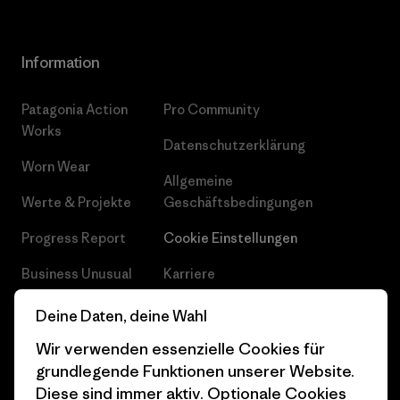
Information
Patagonia Action
Pro Community
Works
Datenschutzerklärung
Worn Wear
Allgemeine
Werte & Projekte
Geschäftsbedingungen
Progress Report
Cookie Einstellungen
Business Unusual
Karriere
Klimaziele
Pressekontakt
Deine Daten, deine Wahl
1% For The Planet
Industry program
Wir verwenden essenzielle Cookies für
grundlegende Funktionen unserer Website.
Wie wir finanzieren
Affiliate-Programm
Diese sind immer aktiv. Optionale Cookies