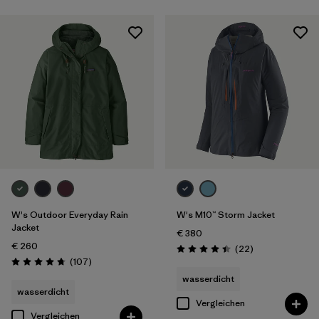
W's Outdoor Everyday Rain
W's M10™ Storm Jacket
Jacket
€ 380
€ 260
Rezensionen
(22
)
Bewertung: 4.4 / 5
Rezensionen
(107
)
Bewertung: 4.7 / 5
wasserdicht
wasserdicht
Vergleichen
Vergleichen