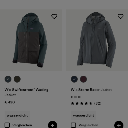
W's Swiftcurrent™ Wading
W's Storm Racer Jacket
Jacket
€ 300
€ 430
Rezensionen
(32
)
Bewertung: 4.6 / 5
wasserdicht
wasserdicht
Vergleichen
Vergleichen