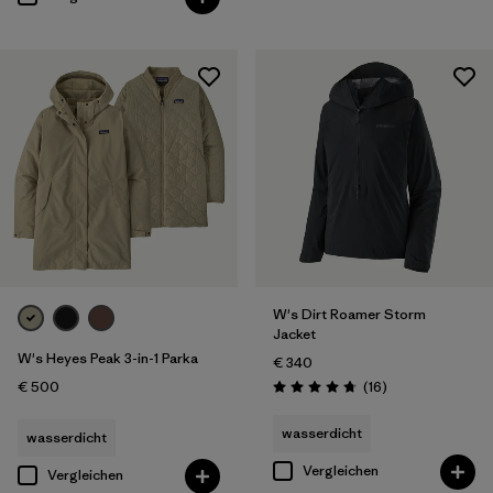
W's Dirt Roamer Storm
Jacket
W's Heyes Peak 3-in-1 Parka
€ 340
Rezensionen
€ 500
(16
)
Bewertung: 4.8 / 5
wasserdicht
wasserdicht
Vergleichen
Vergleichen