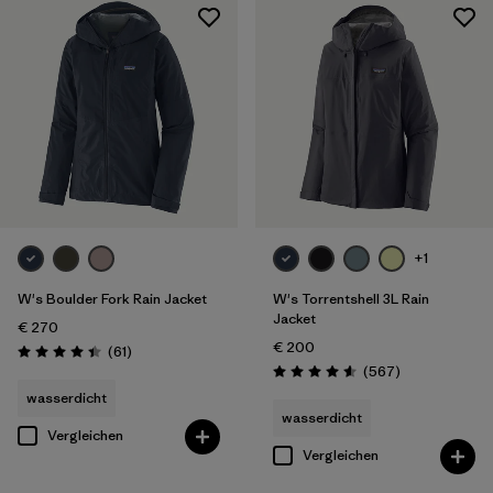
+1
W's Boulder Fork Rain Jacket
W's Torrentshell 3L Rain
Jacket
€ 270
€ 200
Rezensionen
(61
)
Bewertung: 4.4 / 5
Rezensionen
(567
)
Bewertung: 4.6 / 5
wasserdicht
wasserdicht
Vergleichen
Vergleichen