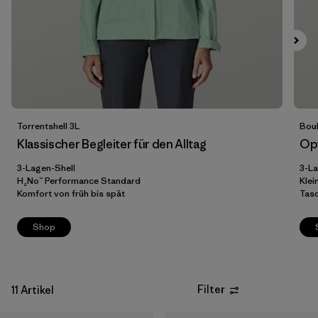
XXL
(6)
Filter by
Passform
Filter by
Farbe
Filter by
Preis
Torrentshell 3L
Boul
Klassischer Begleiter für den Alltag
Opt
Filter by
Material
3-Lagen-Shell
3-La
H₂No™ Performance Standard
Klei
Komfort von früh bis spät
Tasc
Shop
Filter
11 Artikel