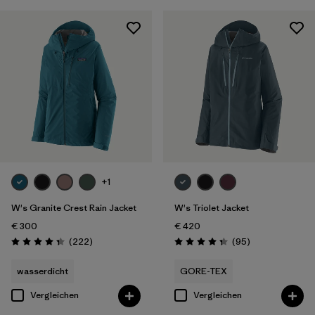
+1
W's Granite Crest Rain Jacket
W's Triolet Jacket
€ 300
€ 420
Rezensionen
Rezensionen
(222
)
(95
)
Bewertung: 4.3 / 5
Bewertung: 4.4 / 5
wasserdicht
GORE-TEX
Vergleichen
Vergleichen