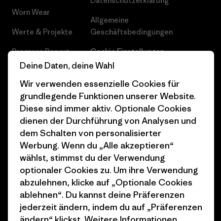
Datenschutzerklärung
Worn Wear
Allgemeine
Werte & Projekte
Geschäftsbedingungen
Progress Report
Cookie Einstellungen
Deine Daten, deine Wahl
Business Unusual
Karriere
Wir verwenden essenzielle Cookies für
Klimaziele
Pressekontakt
grundlegende Funktionen unserer Website.
Diese sind immer aktiv. Optionale Cookies
1% For The Planet
Industry program
dienen der Durchführung von Analysen und
Wie wir finanzieren
Affiliate-Programm
dem Schalten von personalisierter
Werbung. Wenn du „Alle akzeptieren“
Geschenkgutscheine
Patagonia Österreich
wählst, stimmst du der Verwendung
Seitenverzeichnis
optionaler Cookies zu. Um ihre Verwendung
Stores in deiner
abzulehnen, klicke auf „Optionale Cookies
Nähe
ablehnen“. Du kannst deine Präferenzen
jederzeit ändern, indem du auf „Präferenzen
ändern“ klickst. Weitere Informationen