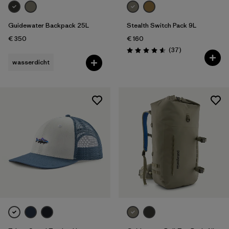
Guidewater Backpack 25L
Stealth Switch Pack 9L
€ 350
€ 160
Rezensionen
(37
)
Bewertung: 4.6 / 5
wasserdicht