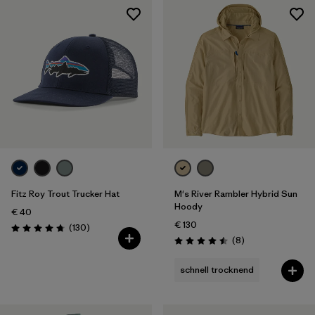
Fitz Roy Trout Trucker Hat
M's River Rambler Hybrid Sun
Hoody
€ 40
€ 130
Rezensionen
(130
)
Bewertung: 4.8 / 5
Rezensionen
(8
)
Bewertung: 4.5 / 5
schnell trocknend