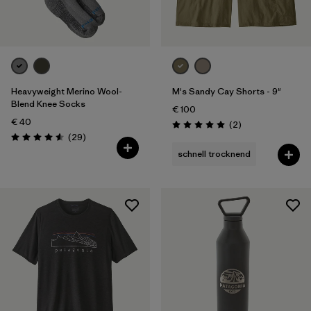
Heavyweight Merino Wool-
M's Sandy Cay Shorts - 9"
Blend Knee Socks
€ 100
€ 40
Rezensionen
(2
)
Bewertung: 5.0 / 5
Rezensionen
(29
)
Bewertung: 4.6 / 5
schnell trocknend