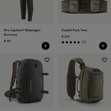
M's Capilene® Midweight
Stealth Pack Vest
Bottoms
€ 210
€ 90
Rezensionen
(7
)
Bewertung: 4.7 / 5