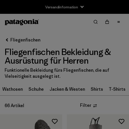
Versandinformation
Filter & Sort
Alle löschen
Sortieren nach
Fliegenfischen
Filter by
Größe
Fliegenfischen Bekleidung &
XXS
(1)
Ausrüstung für Herren
XS
(29)
Funktionelle Bekleidung fürs Fliegenfischen, die auf
Vielseitigkeit ausgelegt ist.
S
(44)
Wathosen
Schuhe
Jacken & Westen
Shirts
T-Shirts
S/M
(1)
Filter
66 Artikel
M
(42)
L
(43)