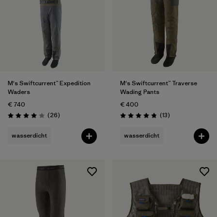
M's Swiftcurrent™ Expedition
M's Swiftcurrent™ Traverse
Waders
Wading Pants
€ 740
€ 400
Rezensionen
Rezensionen
(26
)
(13
)
Bewertung: 4.0 / 5
Bewertung: 4.8 / 5
wasserdicht
wasserdicht