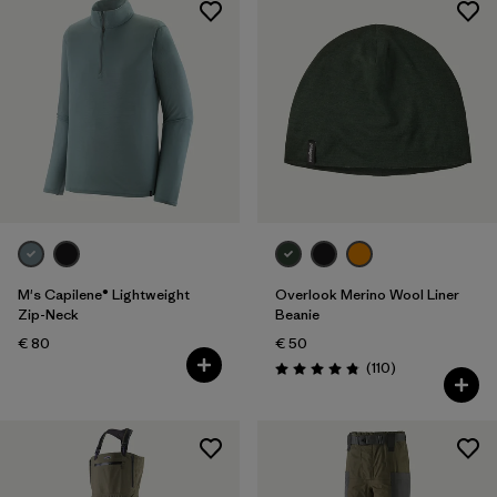
M's Capilene® Lightweight
Overlook Merino Wool Liner
Zip-Neck
Beanie
€ 80
€ 50
Rezensionen
(110
)
Bewertung: 4.8 / 5