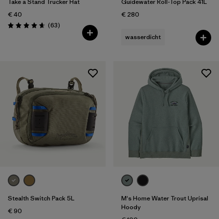
Take a Stand Trucker Hat
Guidewater Roll-Top Pack 41L
€ 40
€ 280
Rezensionen
(63
)
Bewertung: 4.7 / 5
wasserdicht
Stealth Switch Pack 5L
M's Home Water Trout Uprisal
Hoody
€ 90