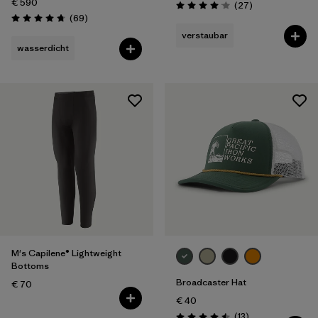
€ 590
Rezensionen
(27
)
Bewertung: 4.1 / 5
Rezensionen
(69
)
Bewertung: 4.8 / 5
verstaubar
wasserdicht
M's Capilene® Lightweight
Bottoms
Broadcaster Hat
€ 70
€ 40
Rezensionen
(13
)