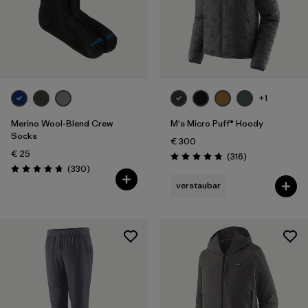
Volumen
Filter by
Wetter
Filter by
Wasser
+1
Merino Wool-Blend Crew
M's Micro Puff® Hoody
Socks
€ 300
€ 25
Rezensionen
(316
)
Bewertung: 4.7 / 5
Rezensionen
(330
)
Bewertung: 4.7 / 5
verstaubar