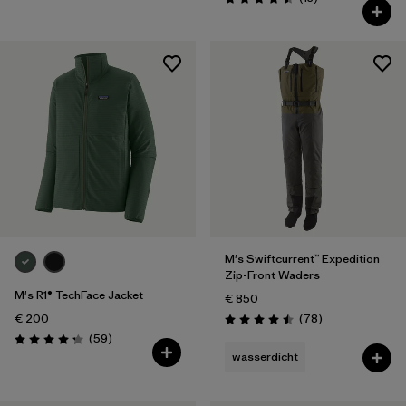
Bewertung: 4.5 / 5
M's Swiftcurrent™ Expedition
Zip-Front Waders
M's R1® TechFace Jacket
€ 850
Rezensionen
€ 200
(78
)
Bewertung: 4.5 / 5
Rezensionen
(59
)
Bewertung: 4.2 / 5
wasserdicht