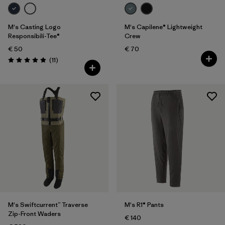
M's Casting Logo
M's Capilene® Lightweight
Responsibili-Tee®
Crew
€ 50
€ 70
Rezensionen
(11
)
Bewertung: 4.9 / 5
M's Swiftcurrent™ Traverse
M's R1® Pants
Zip-Front Waders
€ 140