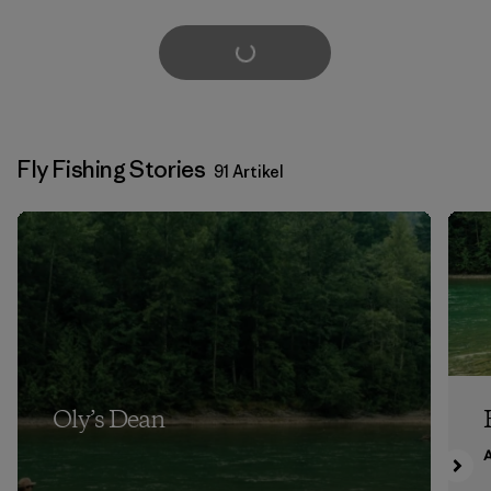
weitere laden
Fly Fishing Stories
91 Artikel
Oly’s Dean
A