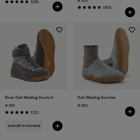
€ 100
Rezensionen
(24
)
Bewertung: 4.8 / 5
Rezensionen
(60
)
Bewertung: 4.7 / 5
River Salt Wading Boots II
Salt Wading Booties
€ 310
€ 150
Rezensionen
(22
)
Bewertung: 4.9 / 5
schnell trocknend