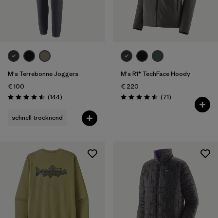
M's Terrebonne Joggers
M's R1® TechFace Hoody
€ 100
€ 220
Rezensionen
Rezensionen
(144
)
(71
)
Bewertung: 4.5 / 5
Bewertung: 4.5 / 5
schnell trocknend