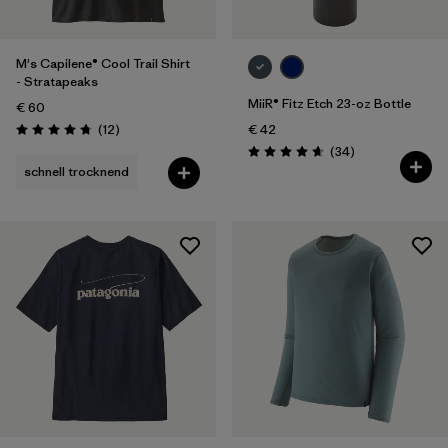
M's Capilene® Cool Trail Shirt
- Stratapeaks
MiiR® Fitz Etch 23-oz Bottle
€ 60
Rezensionen
(12
)
€ 42
Bewertung: 4.8 / 5
Rezensionen
(34
)
Bewertung: 4.7 / 5
schnell trocknend