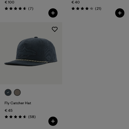
€ 100
€ 40
Rezensionen
Rezensionen
(7
)
(21
)
Bewertung: 4.6 / 5
Bewertung: 4.2 / 5
Fly Catcher Hat
€ 45
Rezensionen
(58
)
Bewertung: 4.6 / 5