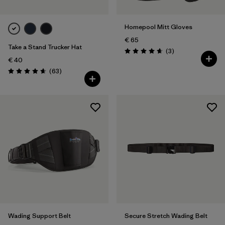
Homepool Mitt Gloves
€ 65
Take a Stand Trucker Hat
Rezensionen
(3
)
Bewertung: 4.7 / 5
€ 40
Rezensionen
(63
)
Bewertung: 4.7 / 5
Wading Support Belt
Secure Stretch Wading Belt