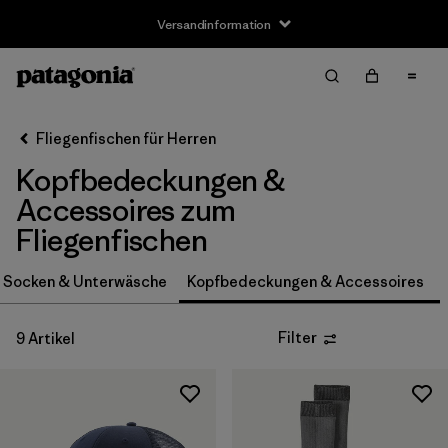
Versandinformation
Filter & Sort
Alle löschen
Sortieren nach
Fliegenfischen für Herren
Filter by
Größe
Kopfbedeckungen &
S
(3)
Accessoires zum
Fliegenfischen
S/M
(1)
, Socken & Unterwäsche
Kopfbedeckungen & Accessoires
M
(3)
L
(3)
Filter
9 Artikel
L/XL
(1)
XL
(2)