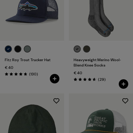
Einheitsgröße
(5)
Filter by
Preis
Filter by
Passform
Fitz Roy Trout Trucker Hat
Heavyweight Merino Wool-
Blend Knee Socks
€ 40
€ 40
Rezensionen
(130
)
Bewertung: 4.8 / 5
Rezensionen
(29
)
Bewertung: 4.6 / 5