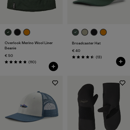
Overlook Merino Wool Liner
Broadcaster Hat
Beanie
€ 40
€ 50
Rezensionen
(13
)
Bewertung: 4.5 / 5
Rezensionen
(110
)
Bewertung: 4.8 / 5