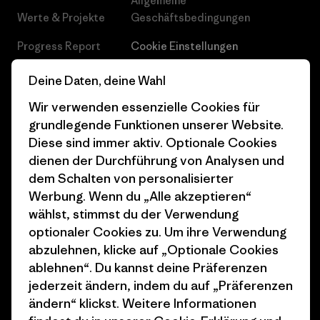
Allgemeine
Werte & Projekte
Geschäftsbedingungen
Progress Report
Cookie Einstellungen
Business Unusual
Karriere
Deine Daten, deine Wahl
Klimaziele
Pressekontakt
Wir verwenden essenzielle Cookies für
grundlegende Funktionen unserer Website.
1% For The Planet
Industry program
Diese sind immer aktiv. Optionale Cookies
dienen der Durchführung von Analysen und
Wie wir finanzieren
Affiliate-Programm
dem Schalten von personalisierter
Geschenkgutscheine
Patagonia Österreich
Werbung. Wenn du „Alle akzeptieren“
Seitenverzeichnis
wählst, stimmst du der Verwendung
Stores in deiner
optionaler Cookies zu. Um ihre Verwendung
Nähe
abzulehnen, klicke auf „Optionale Cookies
ablehnen“. Du kannst deine Präferenzen
jederzeit ändern, indem du auf „Präferenzen
ändern“ klickst. Weitere Informationen