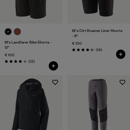
W's Dirt Roamer Liner Shorts
- 8"
M's Landfarer Bike Shorts -
€ 100
13"
Rezensionen
(14
)
Bewertung: 4.4 / 5
€ 100
Rezensionen
(12
)
Bewertung: 4.0 / 5