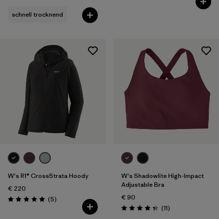
schnell trocknend
W's R1® CrossStrata Hoody
W's Shadowlite High-Impact
Adjustable Bra
€ 220
€ 90
Rezensionen
(5
)
Bewertung: 5.0 / 5
Rezensionen
(11
)
Bewertung: 4.4 / 5