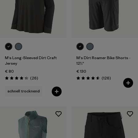
Wetter
Filter by
Aktivität
Filter by
Features
M's Long-Sleeved Dirt Craft
M's Dirt Roamer Bike Shorts -
Jersey
12½"
€ 80
€ 130
Rezensionen
Rezensionen
(26
)
(126
)
Bewertung: 4.2 / 5
Bewertung: 4.6 / 5
schnell trocknend