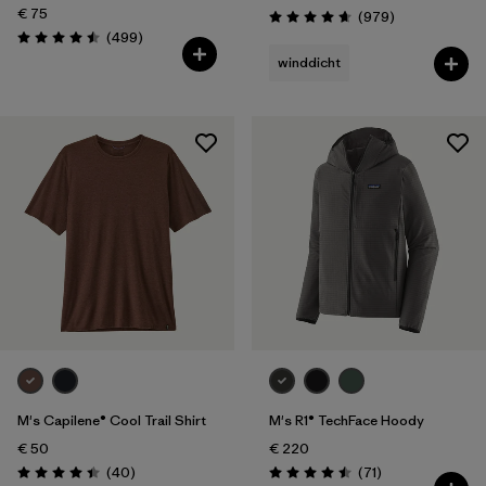
€ 75
Rezensionen
(979
)
Bewertung: 4.6 / 5
Rezensionen
(499
)
Bewertung: 4.5 / 5
winddicht
M's Capilene® Cool Trail Shirt
M's R1® TechFace Hoody
€ 50
€ 220
Rezensionen
Rezensionen
(40
)
(71
)
Bewertung: 4.4 / 5
Bewertung: 4.5 / 5