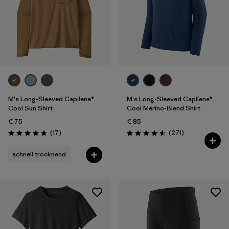
M's Long-Sleeved Capilene®
M's Long-Sleeved Capilene®
Cool Sun Shirt
Cool Merino-Blend Shirt
€ 75
€ 85
Rezensionen
Rezensionen
(17
)
(271
)
Bewertung: 4.8 / 5
Bewertung: 4.6 / 5
schnell trocknend