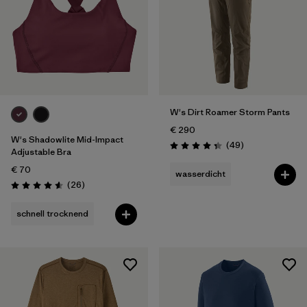
W's Dirt Roamer Storm Pants
€ 290
W's Shadowlite Mid-Impact
Rezensionen
(49
)
Bewertung: 4.3 / 5
Adjustable Bra
€ 70
wasserdicht
Rezensionen
(26
)
Bewertung: 4.6 / 5
schnell trocknend