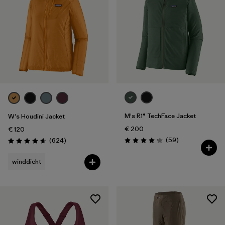
M's R1® TechFace Jacket
W's Houdini Jacket
€ 200
€ 120
Rezensionen
Rezensionen
(59
)
(624
)
Bewertung: 4.2 / 5
Bewertung: 4.6 / 5
winddicht