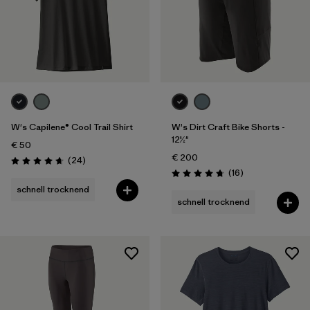
W's Capilene® Cool Trail Shirt
W's Dirt Craft Bike Shorts -
12½"
€ 50
€ 200
Rezensionen
(24
)
Bewertung: 4.7 / 5
Rezensionen
(16
)
Bewertung: 4.8 / 5
schnell trocknend
schnell trocknend