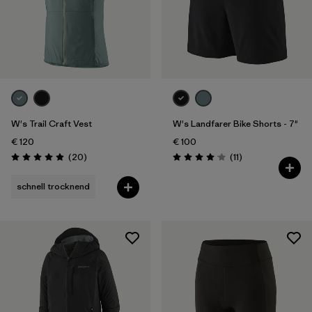
W's Trail Craft Vest
W's Landfarer Bike Shorts - 7"
€ 120
€ 100
Rezensionen
Rezensionen
(20
)
(11
)
Bewertung: 5.0 / 5
Bewertung: 4.1 / 5
schnell trocknend