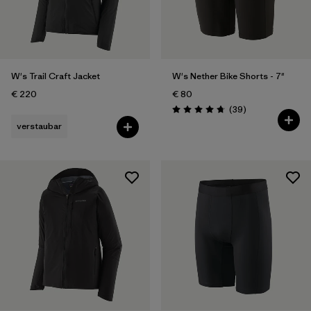
W's Trail Craft Jacket
W's Nether Bike Shorts - 7"
€ 220
€ 80
Rezensionen
(39
)
Bewertung: 4.8 / 5
verstaubar