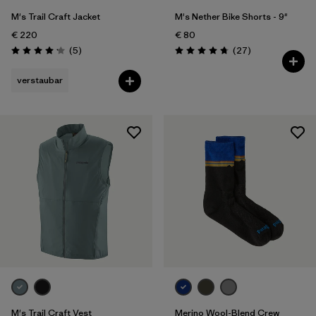
M's Trail Craft Jacket
M's Nether Bike Shorts - 9"
€ 220
€ 80
Rezensionen
Rezensionen
(5
)
(27
)
Bewertung: 4.2 / 5
Bewertung: 4.8 / 5
verstaubar
M's Trail Craft Vest
Merino Wool-Blend Crew