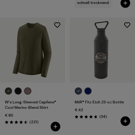
schnell trocknend
W's Long-Sleeved Capilene®
MiiR® Fitz Etch 23-oz Bottle
Cool Merino-Blend Shirt
€ 42
€ 85
Rezensionen
(34
)
Bewertung: 4.7 / 5
Rezensionen
(221
)
Bewertung: 4.5 / 5