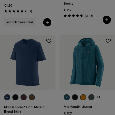
Socks
€ 120
€ 25
Rezensionen
(50
)
Bewertung: 4.8 / 5
Rezensionen
(330
)
Bewertung: 4.7 / 5
schnell trocknend
+1
M's Houdini Jacket
M's Capilene® Cool Merino-
Blend Shirt
€ 120