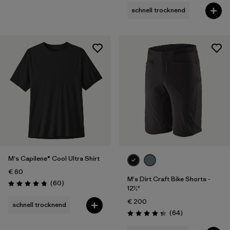
schnell trocknend
M's Capilene® Cool Ultra Shirt
€ 60
M's Dirt Craft Bike Shorts -
Rezensionen
(60
)
Bewertung: 4.8 / 5
12½"
€ 200
schnell trocknend
Rezensionen
(64
)
Bewertung: 4.3 / 5