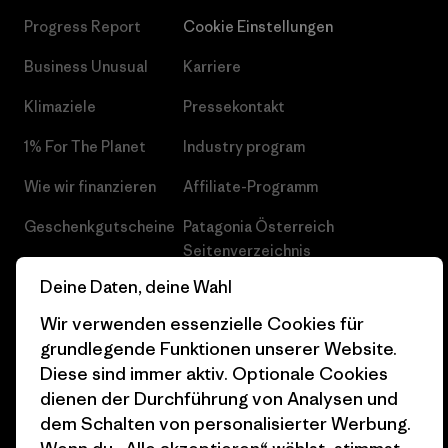
Progress Report
Cookie Einstellungen
Business Unusual
Karriere
Klimaziele
Pressekontakt
1% For The Planet
Industry program
Wie wir finanzieren
Affiliate-Programm
Geschenkgutscheine
Patagonia Österreich
Seitenverzeichnis
Stores in deiner
Deine Daten, deine Wahl
Nähe
Wir verwenden essenzielle Cookies für
grundlegende Funktionen unserer Website.
Diese sind immer aktiv. Optionale Cookies
dienen der Durchführung von Analysen und
© 2026 Patagonia, Inc. All Rights Reserved.
dem Schalten von personalisierter Werbung.