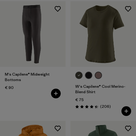
M's Capilene® Midweight
Bottoms
W's Capilene® Cool Merino-
€ 90
Blend Shirt
€ 75
Rezensionen
(206
)
Bewertung: 4.4 / 5