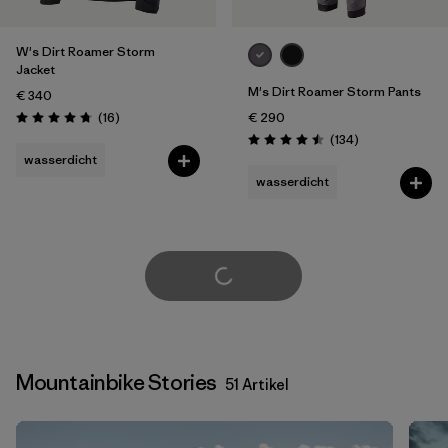
W's Dirt Roamer Storm
Jacket
M's Dirt Roamer Storm Pants
€ 340
Rezensionen
(16
)
€ 290
Bewertung: 4.8 / 5
Rezensionen
(134
)
Bewertung: 4.5 / 5
wasserdicht
wasserdicht
weitere laden
Mountainbike Stories
51 Artikel