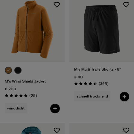
XL
(27)
XXL
(19)
Einheitsgröße
(9)
Filter by
Geschlecht
Filter by
Preis
M's Multi Trails Shorts - 8"
€ 80
Filter by
Passform
M's Wind Shield Jacket
Rezensionen
(365
)
Bewertung: 4.4 / 5
€ 200
Filter by
Farbe
Rezensionen
(25
)
schnell trocknend
Bewertung: 4.7 / 5
winddicht
Filter by
Material
Filter by
Produktfamilie