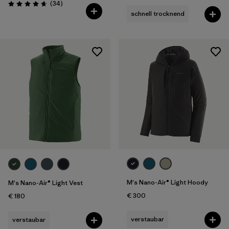
Rezensionen
(34
)
Bewertung: 4.7 / 5
schnell trocknend
M's Nano-Air® Light Hoody
M's Nano-Air® Light Vest
€ 300
€ 180
verstaubar
verstaubar