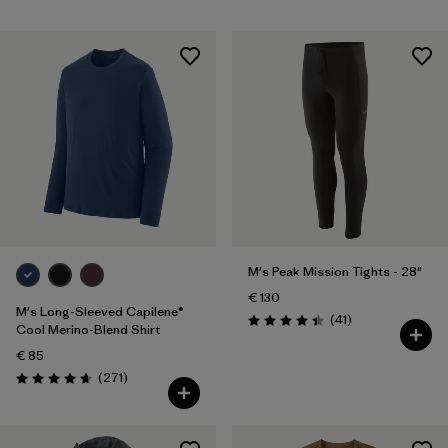
M's Peak Mission Tights - 28"
€ 130
M's Long-Sleeved Capilene®
Rezensionen
(41
)
Bewertung: 4.5 / 5
Cool Merino-Blend Shirt
€ 85
Rezensionen
(271
)
Bewertung: 4.6 / 5