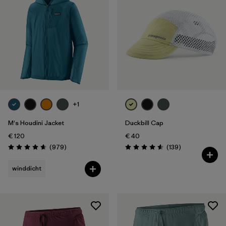
Filter by
Wetter
Filter by
Aktivität
Filter by
Features
+1
M's Houdini Jacket
Duckbill Cap
€ 120
€ 40
Rezensionen
Rezensionen
(979
)
(139
)
Bewertung: 4.6 / 5
Bewertung: 4.6 / 5
winddicht