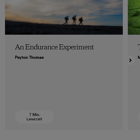
An Endurance Experiment
Peyton Thomas
M
7 Min.
Lesezeit