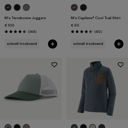
M's Terrebonne Joggers
M's Capilene® Cool Trail Shirt
€ 100
€ 50
Rezensionen
Rezensionen
(144
)
(40
)
Bewertung: 4.5 / 5
Bewertung: 4.4 / 5
schnell trocknend
schnell trocknend