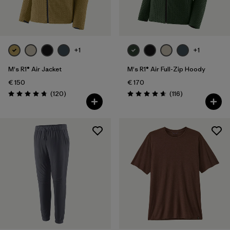
+1
+1
M's R1® Air Jacket
M's R1® Air Full-Zip Hoody
€ 150
€ 170
Rezensionen
Rezensionen
(120
)
(116
)
Bewertung: 4.7 / 5
Bewertung: 4.7 / 5