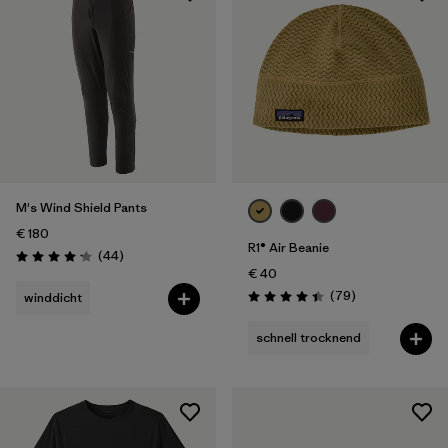
M's Wind Shield Pants
€ 180
R1® Air Beanie
Rezensionen
(44
)
Bewertung: 4.2 / 5
€ 40
Rezensionen
(79
)
winddicht
Bewertung: 4.4 / 5
schnell trocknend