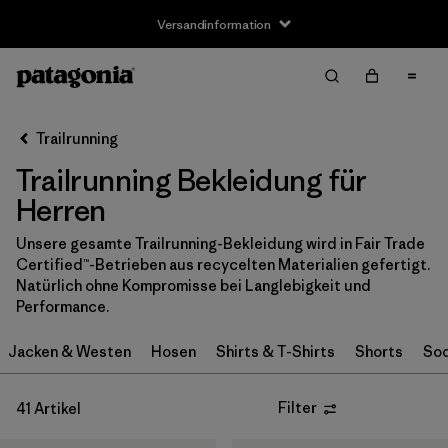
Versandinformation
Filter & Sort
Alle löschen
Sortieren nach
Trailrunning
Filter by
Größe
Trailrunning Bekleidung für
XS
(27)
Herren
S
(31)
Unsere gesamte Trailrunning-Bekleidung wird in Fair Trade
Certified™-Betrieben aus recycelten Materialien gefertigt.
S/M
(1)
Natürlich ohne Kompromisse bei Langlebigkeit und
Performance.
M
(29)
Jacken & Westen
Hosen
Shirts & T-Shirts
Shorts
Soc
L
(29)
Filter
41 Artikel
L/XL
(1)