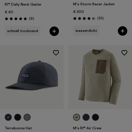
M's Storm Racer Jacket
R1® Daily Neck Gaiter
€ 300
€ 40
Rezensionen
Rezensionen
(51
)
(9
)
Bewertung: 4.4 / 5
Bewertung: 4.8 / 5
wasserdicht
schnell trocknend
Terrebonne Hat
M's R1® Air Crew