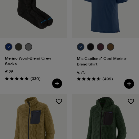
Merino Wool-Blend Crew
M's Capilene® Cool Merino-
Socks
Blend Shirt
€ 25
€ 75
Rezensionen
(330
)
Rezensionen
(499
)
Bewertung: 4.7 / 5
Bewertung: 4.5 / 5