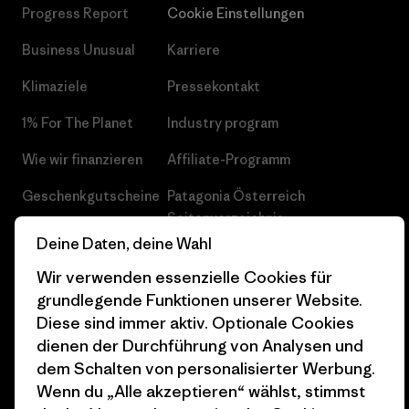
Progress Report
Cookie Einstellungen
Business Unusual
Karriere
Klimaziele
Pressekontakt
1% For The Planet
Industry program
Wie wir finanzieren
Affiliate-Programm
Geschenkgutscheine
Patagonia Österreich
Seitenverzeichnis
Stores in deiner
Deine Daten, deine Wahl
Nähe
Wir verwenden essenzielle Cookies für
grundlegende Funktionen unserer Website.
Diese sind immer aktiv. Optionale Cookies
dienen der Durchführung von Analysen und
dem Schalten von personalisierter Werbung.
© 2026 Patagonia, Inc. All Rights Reserved.
Wenn du „Alle akzeptieren“ wählst, stimmst