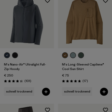
M's Nano-Air® Ultralight Full-
M's Long-Sleeved Capilene®
Zip Hoody
Cool Sun Shirt
€ 250
€ 75
Rezensionen
Rezensionen
(101
)
(17
)
Bewertung: 4.4 / 5
Bewertung: 4.8 / 5
schnell trocknend
schnell trocknend