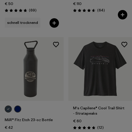
€ 50
€ 110
Rezensionen
Rezensionen
(69
)
(64
)
Bewertung: 4.8 / 5
Bewertung: 4.6 / 5
schnell trocknend
M's Capilene® Cool Trail Shirt
- Stratapeaks
MiiR® Fitz Etch 23-oz Bottle
€ 60
Rezensionen
€ 42
(12
)
Bewertung: 4.8 / 5