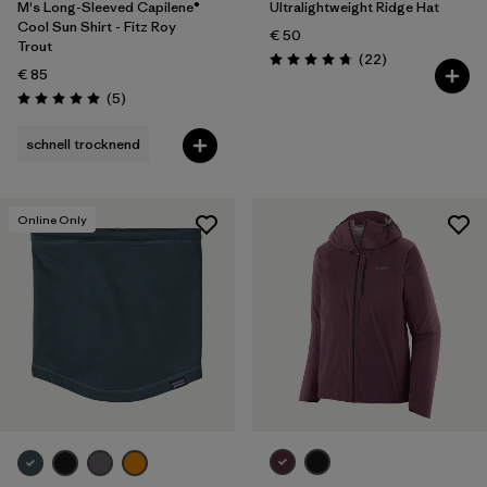
M's Long-Sleeved Capilene®
Ultralightweight Ridge Hat
Cool Sun Shirt - Fitz Roy
€ 50
Trout
Rezensionen
(22
)
Bewertung: 4.8 / 5
€ 85
Rezensionen
(5
)
Bewertung: 5.0 / 5
schnell trocknend
Online Only