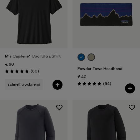
M's Capilene® Cool Ultra Shirt
€ 60
Powder Town Headband
Rezensionen
(60
)
Bewertung: 4.8 / 5
€ 40
Rezensionen
(94
)
schnell trocknend
Bewertung: 4.9 / 5