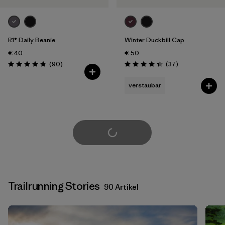
R1® Daily Beanie
Winter Duckbill Cap
€ 40
€ 50
Rezensionen
Rezensionen
(90
)
(37
)
Bewertung: 4.7 / 5
Bewertung: 4.5 / 5
verstaubar
weitere laden
Trailrunning Stories
90 Artikel