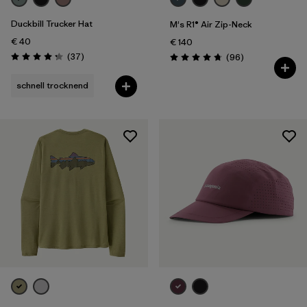
Duckbill Trucker Hat
M's R1® Air Zip-Neck
€ 40
€ 140
Rezensionen
(37
)
Rezensionen
(96
)
Bewertung: 4.3 / 5
Bewertung: 4.8 / 5
schnell trocknend