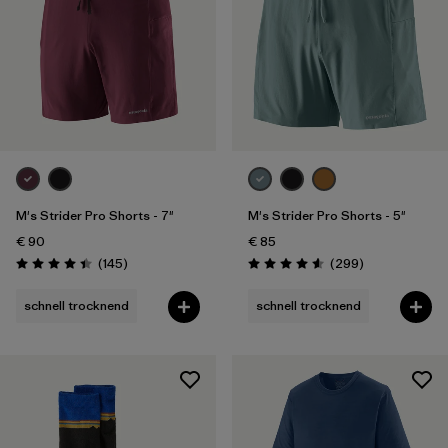
M's Strider Pro Shorts - 7"
M's Strider Pro Shorts - 5"
€ 90
€ 85
Rezensionen
Rezensionen
(145
)
(299
)
Bewertung: 4.4 / 5
Bewertung: 4.5 / 5
schnell trocknend
schnell trocknend