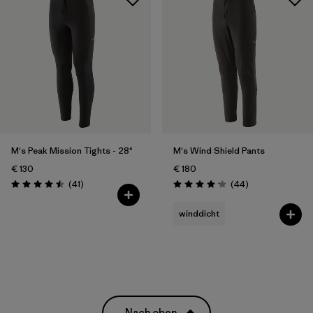
M's Peak Mission Tights - 28"
M's Wind Shield Pants
€ 130
€ 180
Rezensionen
Rezensionen
(41
)
(44
)
Bewertung: 4.5 / 5
Bewertung: 4.2 / 5
winddicht
Nach oben