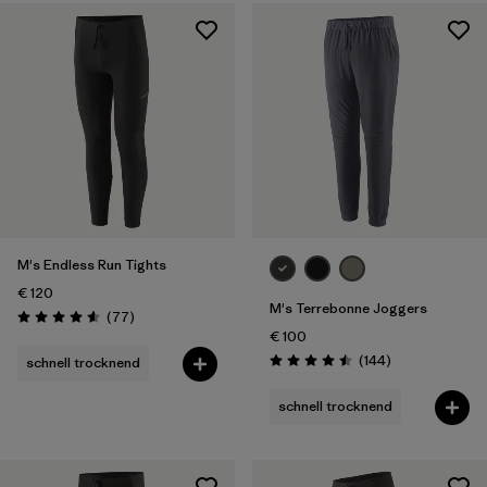
Filter by
Preis
Filter by
Passform
M's Endless Run Tights
€ 120
M's Terrebonne Joggers
Rezensionen
(77
)
Bewertung: 4.6 / 5
€ 100
Rezensionen
(144
)
schnell trocknend
Bewertung: 4.5 / 5
schnell trocknend