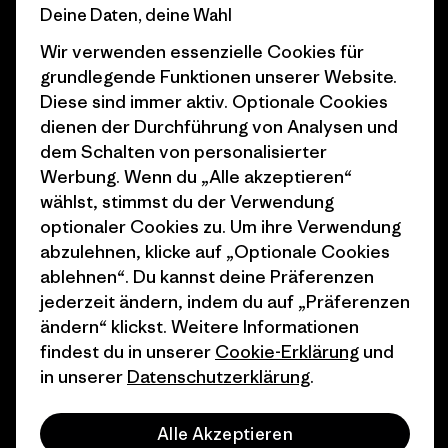
Business Unusual
Karriere
Deine Daten, deine Wahl
Klimaziele
Pressekontakt
Wir verwenden essenzielle Cookies für
grundlegende Funktionen unserer Website.
1% For The Planet
Industry program
Diese sind immer aktiv. Optionale Cookies
dienen der Durchführung von Analysen und
Wie wir finanzieren
Affiliate-Programm
dem Schalten von personalisierter
Geschenkgutscheine
Patagonia Österreich
Werbung. Wenn du „Alle akzeptieren“
Seitenverzeichnis
wählst, stimmst du der Verwendung
Stores in deiner
optionaler Cookies zu. Um ihre Verwendung
Nähe
abzulehnen, klicke auf „Optionale Cookies
ablehnen“. Du kannst deine Präferenzen
jederzeit ändern, indem du auf „Präferenzen
ändern“ klickst. Weitere Informationen
findest du in unserer
Cookie-Erklärung
und
© 2026 Patagonia, Inc. All Rights Reserved.
in unserer
Datenschutzerklärung
.
Alle Akzeptieren
Deutsch