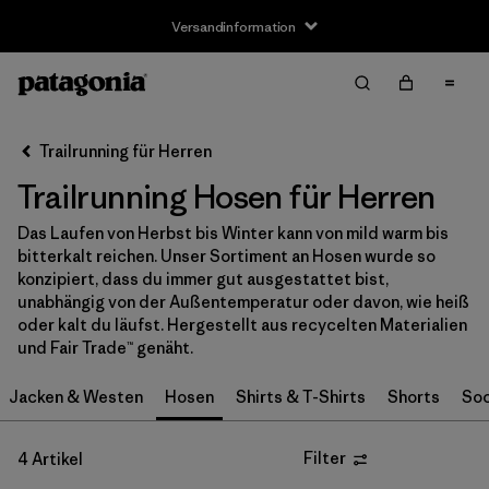
Versandinformation
Filter & Sort
Alle löschen
Sortieren nach
Trailrunning für Herren
Filter by
Größe
Trailrunning Hosen für Herren
XS
(4)
Das Laufen von Herbst bis Winter kann von mild warm bis
bitterkalt reichen. Unser Sortiment an Hosen wurde so
S
(4)
konzipiert, dass du immer gut ausgestattet bist,
unabhängig von der Außentemperatur oder davon, wie heiß
M
(4)
oder kalt du läufst. Hergestellt aus recycelten Materialien
und Fair Trade™ genäht.
L
(4)
Jacken & Westen
Hosen
Shirts & T-Shirts
Shorts
Soc
XL
(4)
XXL
(4)
Filter
4 Artikel