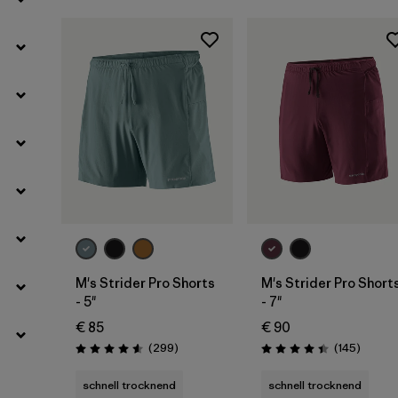
Filter by
Produktfamilie
M's Strider Pro Shorts
M's Strider Pro Short
- 5"
- 7"
€ 85
€ 90
Rezensionen
Rezensi
(299
)
(145
)
Bewertung: 4.5 / 5
Bewertung: 4.4 / 5
schnell trocknend
schnell trocknend