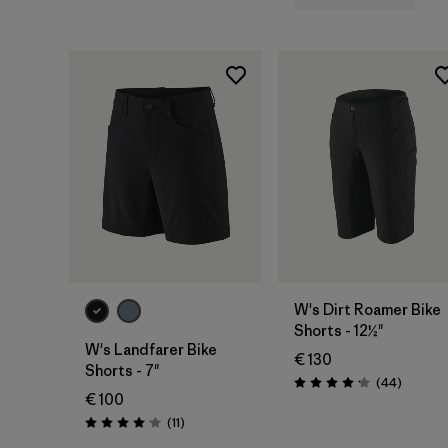
W's Dirt Roamer Bike
Shorts - 12½"
W's Landfarer Bike
€ 130
Shorts - 7"
Rezensi
(44
)
Bewertung: 4.2 / 5
€ 100
Rezensionen
(11
)
Bewertung: 4.1 / 5