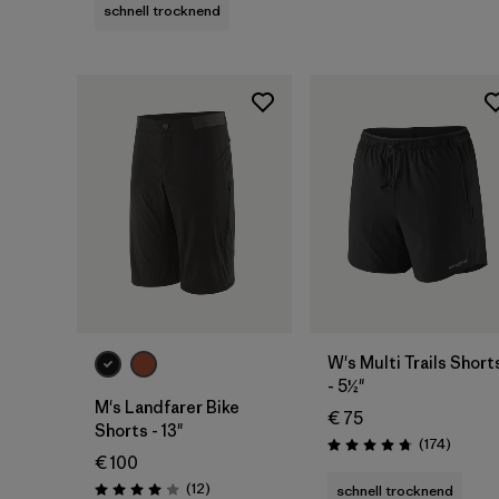
schnell trocknend
W's Multi Trails Short
- 5½"
M's Landfarer Bike
€ 75
Shorts - 13"
Rezensi
(174
)
Bewertung: 4.7 / 5
€ 100
Rezensionen
(12
)
schnell trocknend
Bewertung: 4.0 / 5