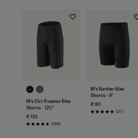
M's Nether Bike
Shorts - 9"
M's Dirt Roamer Bike
€ 80
Shorts - 12½"
Rezensi
(27
)
Bewertung: 4.8 / 5
€ 130
Rezensionen
(126
)
Bewertung: 4.6 / 5