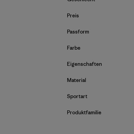
Filter by
Preis
Filter by
Passform
Filter by
Farbe
Filter by
Eigenschaften
Filter by
Material
Filter by
Sportart
Filter by
Produktfamilie