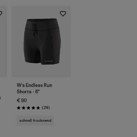
W's Endless Run
Shorts - 6"
s
€ 90
Rezensionen
(29
)
Bewertung: 4.8 / 5
onen
schnell trocknend