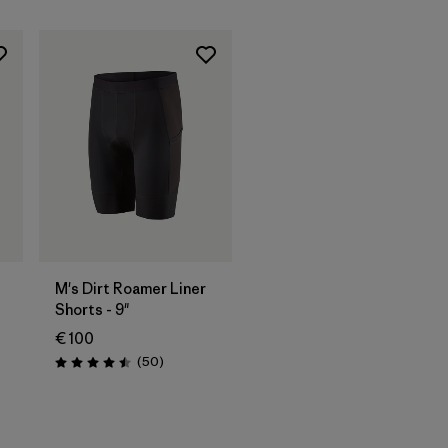
M's Dirt Roamer Liner
Shorts - 9"
€ 100
onen
Rezensionen
(50
)
Bewertung: 4.5 / 5