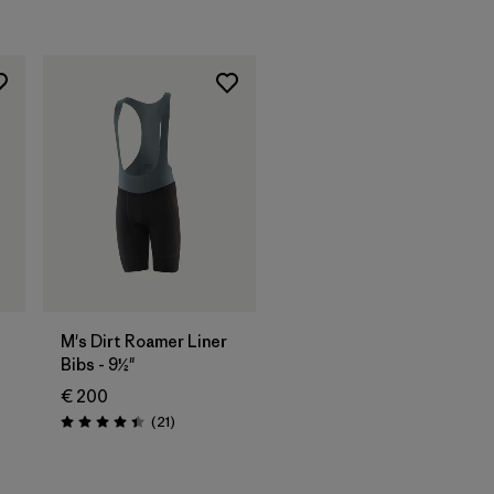
M's Dirt Roamer Liner
Bibs - 9½"
€ 200
onen
Rezensionen
(21
)
Bewertung: 4.4 / 5