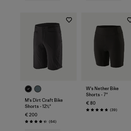
W's Nether Bike
Shorts - 7"
M's Dirt Craft Bike
€ 80
Shorts - 12½"
Rezensi
(39
)
Bewertung: 4.8 / 5
€ 200
Rezensionen
(64
)
Bewertung: 4.3 / 5