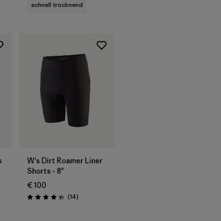
schnell trocknend
s
W's Dirt Roamer Liner
Shorts - 8"
€ 100
onen
Rezensionen
(14
)
Bewertung: 4.4 / 5