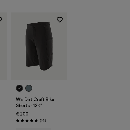
W's Dirt Craft Bike
Shorts - 12½"
onen
€ 200
Rezensionen
(16
)
Bewertung: 4.8 / 5