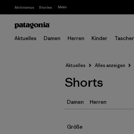
Mehr
Aktivismus
Stories
Aktuelles
Damen
Herren
Kinder
Tasche
Aktuelles
Alles anzeigen
Shorts
Damen
Herren
Filter by
Größe