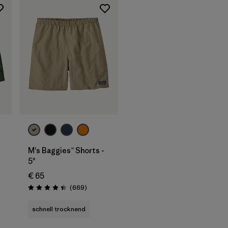
M's Baggies™ Shorts -
5"
€ 65
ionen
Rezensionen
(669
)
Bewertung: 4.4 / 5
schnell trocknend