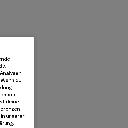
gende
iv.
 Analysen
. Wenn du
ndung
lehnen,
st deine
äferenzen
 in unserer
ärung
.