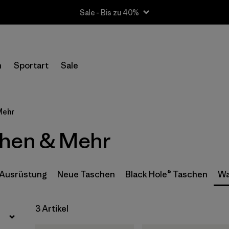
Sale - Bis zu 40%
Filter by
Preis
n
Sportart
Sale
Filter by
Farbe
Mehr
chen & Mehr
 Ausrüstung
Neue Taschen
Black Hole® Taschen
Wa
3 Artikel