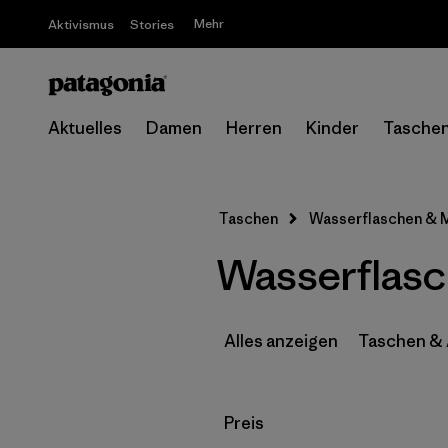
Mehr
Aktivismus
Stories
Aktuelles
Damen
Herren
Kinder
Tasche
Taschen
Wasserflaschen & 
Wasserflas
Alles anzeigen
Taschen &
Filter by
Preis