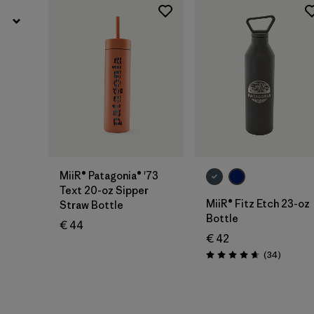
Zum
Zum
Warenkorb
Warenkorb
MiiR® Patagonia® '73
Text 20-oz Sipper
MiiR® Fitz Etch 23-oz
Straw Bottle
Bottle
€ 44
€ 42
Rezensi
(34
)
Bewertung: 4.7 / 5