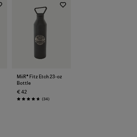
Zum
Warenkorb
MiiR® Fitz Etch 23-oz
Bottle
€ 42
Rezensionen
(34
)
Bewertung: 4.7 / 5
onen