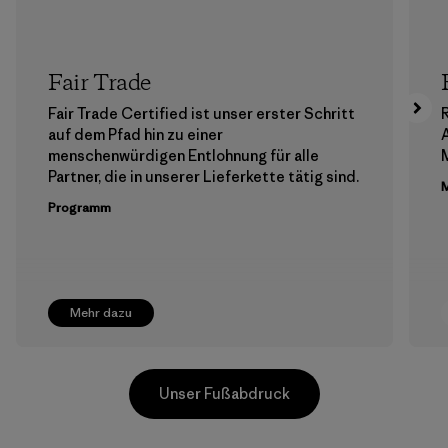
Fair Trade
Fair Trade Certified ist unser erster Schritt
auf dem Pfad hin zu einer
menschenwürdigen Entlohnung für alle
M
Partner, die in unserer Lieferkette tätig sind.
M
Programm
Mehr dazu
Unser Fußabdruck