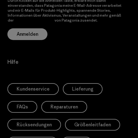
Durch Klicken auf die Anmelden Taste, erkläre mich damit
einverstanden, dass Patagonia meine E-Mail-Adresse verarbeitet
und mir E-Mails für Produkt-Highlights, spannende Stories,
Informationen über Aktivismus, Veranstaltungen und mehr gemäß
der
Datenschutzerklärung
von Patagonia zusendet.
Anmelden
Hilfe
Kundenservice
Lieferung
FAQs
Reparaturen
Rücksendungen
Größenleitfaden