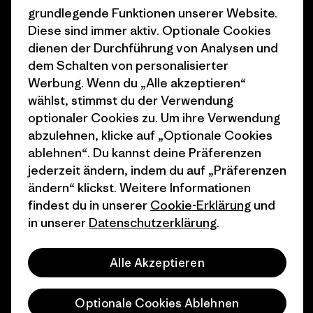
Klimaziele
Pressekontakt
grundlegende Funktionen unserer Website.
Diese sind immer aktiv. Optionale Cookies
1% For The Planet
Industry program
dienen der Durchführung von Analysen und
Wie wir finanzieren
Affiliate-Programm
dem Schalten von personalisierter
Werbung. Wenn du „Alle akzeptieren“
Geschenkgutscheine
Patagonia Österreich
wählst, stimmst du der Verwendung
Seitenverzeichnis
optionaler Cookies zu. Um ihre Verwendung
Stores in deiner
abzulehnen, klicke auf „Optionale Cookies
Nähe
ablehnen“. Du kannst deine Präferenzen
jederzeit ändern, indem du auf „Präferenzen
ändern“ klickst. Weitere Informationen
findest du in unserer
Cookie-Erklärung
und
in unserer
Datenschutzerklärung
.
© 2026 Patagonia, Inc. All Rights Reserved.
Alle Akzeptieren
Deutsch
Optionale Cookies Ablehnen