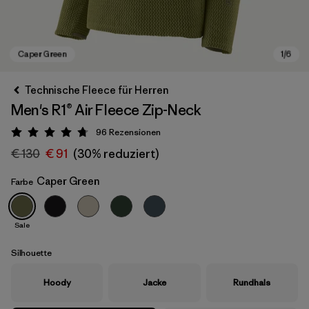
Technische Fleece für Herren
Men's R1® Air Fleece Zip-Neck
96
Rezensionen
Bewertung: 4.8 / 5
€ 130
€ 91
(30% reduziert)
Caper Green
Farbe
Caper Green
Sale
Silhouette
Hoody
Jacke
Rundhals