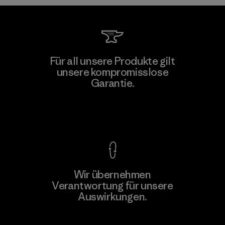
Kingwhale Industries Corp.
Für all unsere Produkte gilt
unsere kompromisslose
Material-supplier
F
Garantie.
Kompromisslose Garantie
Wir übernehmen
Mehr dazu
Verantwortung für unsere
Auswirkungen.