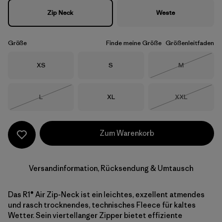
Zip Neck
Weste
Größe
Finde meine Größe
Größenleitfaden
Größe
Größe
Größe
XS
S
M
Nicht lieferba
Größe
Größe
Größe
L
XL
XXL
Nicht lieferbar
Nicht lieferba
Zum Warenkorb
Versandinformation, Rücksendung & Umtausch
Das R1® Air Zip-Neck ist ein leichtes, exzellent atmendes
und rasch trocknendes, technisches Fleece für kaltes
Wetter. Sein viertellanger Zipper bietet effiziente