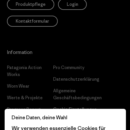
Produktpflege
Login
Kontaktformular
Information
Patagonia Action
Pro Community
Works
Datenschutzerklärung
Worn Wear
Allgemeine
Werte & Projekte
Geschäftsbedingungen
Progress Report
Cookie Einstellungen
Deine Daten, deine Wahl
Business Unusual
Karriere
Wir verwenden essenzielle Cookies für