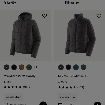
Filter
9 Artikel
+1
M's Micro Puff® Hoody
M's Micro Puff® Jacket
€ 300
€ 270
Rezensionen
(316
)
Rezensionen
(163
)
Bewertung: 4.7 / 5
Bewertung: 4.5 / 5
verstaubar
verstaubar
Vergleichen