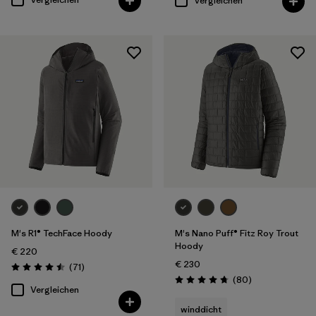
Vergleichen
M's R1® TechFace Hoody
M's Nano Puff® Fitz Roy Trout
Hoody
€ 220
€ 230
Rezensionen
(71
)
Bewertung: 4.5 / 5
Rezensionen
(80
)
Bewertung: 4.7 / 5
Vergleichen
winddicht