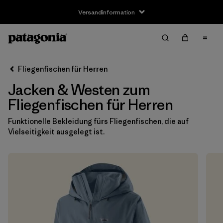
Versandinformation
Filter & Sort
Alle löschen
Sortieren nach
Fliegenfischen für Herren
Filter by
Größe
Jacken & Westen zum
XS
(9)
Fliegenfischen für Herren
S
(9)
Funktionelle Bekleidung fürs Fliegenfischen, die auf
Vielseitigkeit ausgelegt ist.
M
(9)
L
(9)
XL
(9)
XXL
(9)