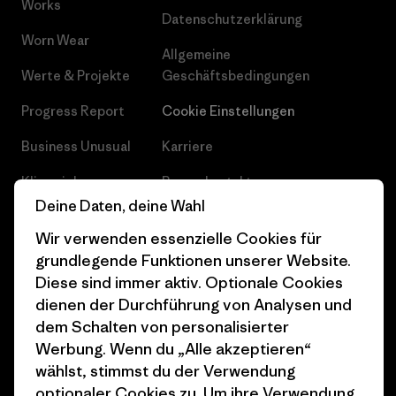
Works
Datenschutzerklärung
Worn Wear
Allgemeine
Werte & Projekte
Geschäftsbedingungen
Progress Report
Cookie Einstellungen
Business Unusual
Karriere
Klimaziele
Pressekontakt
Deine Daten, deine Wahl
1% For The Planet
Industry program
Wir verwenden essenzielle Cookies für
Wie wir finanzieren
Affiliate-Programm
grundlegende Funktionen unserer Website.
Diese sind immer aktiv. Optionale Cookies
Geschenkgutscheine
Patagonia Österreich
dienen der Durchführung von Analysen und
Seitenverzeichnis
Stores in deiner
dem Schalten von personalisierter
Nähe
Werbung. Wenn du „Alle akzeptieren“
wählst, stimmst du der Verwendung
optionaler Cookies zu. Um ihre Verwendung