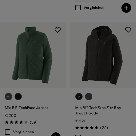
Vergleichen
M's R1® TechFace Jacket
M's R1® TechFace Fitz Roy
Trout Hoody
€ 200
€ 220
Rezensionen
(59
)
Bewertung: 4.2 / 5
Rezensionen
(22
)
Bewertung: 4.7 / 5
Vergleichen