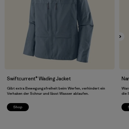
Filter by
Preis
Filter by
Passform
Swiftcurrent® Wading Jacket
Nan
Gibt extra Bewegungsfreiheit beim Werfen, verhindert ein
Warm
Verhaken der Schnur und lässt Wasser ablaufen.
die
Shop