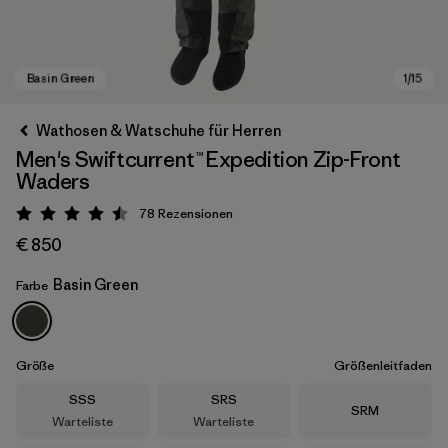
Wathosen & Watschuhe für Herren
Men's Swiftcurrent™ Expedition Zip-Front
Waders
78
Rezensionen
Bewertung: 4.5 / 5
€ 850
Basin Green
Farbe
Basin Green
Größe
Größenleitfaden
Größe
Größe
SSS
SRS
Größe
SRM
Warteliste
Warteliste