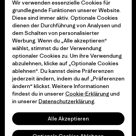
Klimaziele
Pressekontakt
Wir verwenden essenzielle Cookies für
grundlegende Funktionen unserer Website.
1% For The Planet
Industry program
Diese sind immer aktiv. Optionale Cookies
dienen der Durchführung von Analysen und
Wie wir finanzieren
Affiliate-Programm
dem Schalten von personalisierter
Geschenkgutscheine
Patagonia Österreich
Werbung. Wenn du „Alle akzeptieren“
Seitenverzeichnis
wählst, stimmst du der Verwendung
Stores in deiner
optionaler Cookies zu. Um ihre Verwendung
Nähe
abzulehnen, klicke auf „Optionale Cookies
ablehnen“. Du kannst deine Präferenzen
jederzeit ändern, indem du auf „Präferenzen
ändern“ klickst. Weitere Informationen
findest du in unserer
Cookie-Erklärung
und
© 2026 Patagonia, Inc. All Rights Reserved.
in unserer
Datenschutzerklärung
.
Alle Akzeptieren
Deutsch