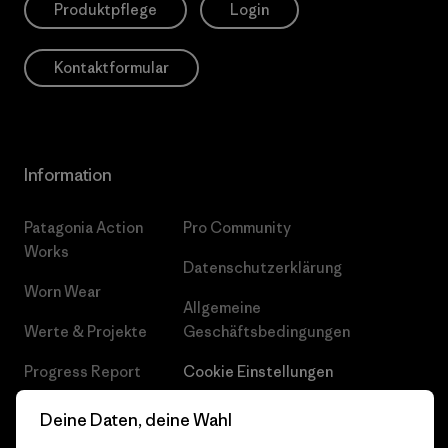
Produktpflege
Login
Kontaktformular
Information
Patagonia Action
Pro Community
Works
Datenschutzerklärung
Worn Wear
Allgemeine
Werte & Projekte
Geschäftsbedingungen
Progress Report
Cookie Einstellungen
Business Unusual
Karriere
Deine Daten, deine Wahl