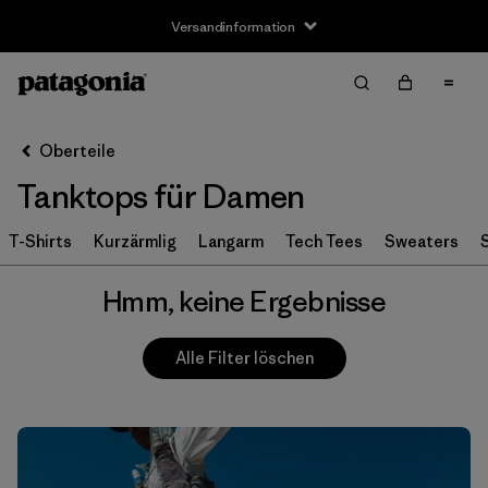
Versandinformation
Filter & Sort
Alle löschen
Oberteile
Tanktops für Damen
T-Shirts
Kurzärmlig
Langarm
Tech Tees
Sweaters
Hmm, keine Ergebnisse
Alle Filter löschen