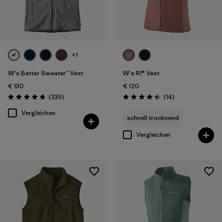
+1
W's Better Sweater™ Vest
W's R1® Vest
€ 130
€ 120
Rezensionen
Rezensionen
(335
)
(14
)
Bewertung: 4.7 / 5
Bewertung: 4.4 / 5
Vergleichen
schnell trocknend
Vergleichen