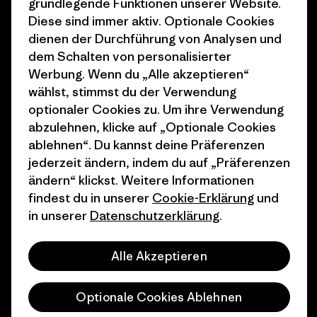
grundlegende Funktionen unserer Website.
Diese sind immer aktiv. Optionale Cookies
1% For The Planet
Industry program
dienen der Durchführung von Analysen und
Wie wir finanzieren
Affiliate-Programm
dem Schalten von personalisierter
Werbung. Wenn du „Alle akzeptieren“
Geschenkgutscheine
Patagonia Österreich
wählst, stimmst du der Verwendung
Seitenverzeichnis
optionaler Cookies zu. Um ihre Verwendung
Stores in deiner
abzulehnen, klicke auf „Optionale Cookies
Nähe
ablehnen“. Du kannst deine Präferenzen
jederzeit ändern, indem du auf „Präferenzen
ändern“ klickst. Weitere Informationen
findest du in unserer
Cookie-Erklärung
und
in unserer
Datenschutzerklärung
.
© 2026 Patagonia, Inc. All Rights Reserved.
Alle Akzeptieren
Deutsch
Optionale Cookies Ablehnen