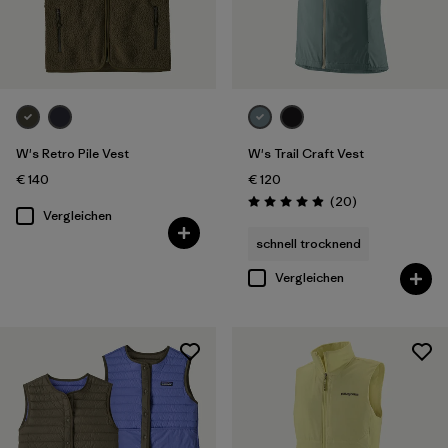
W's Retro Pile Vest
W's Trail Craft Vest
€ 140
€ 120
Rezensionen
(20
)
Bewertung: 5.0 / 5
Vergleichen
schnell trocknend
Vergleichen