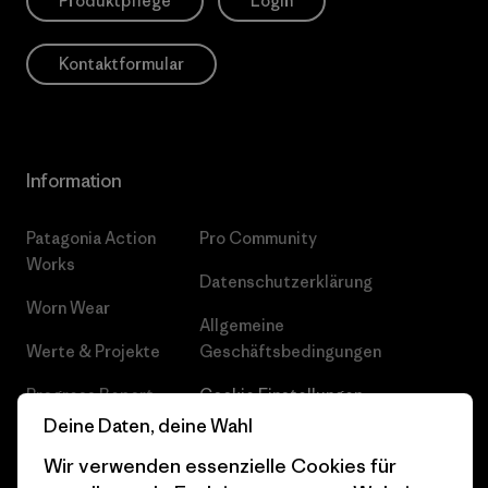
Produktpflege
Login
Kontaktformular
Information
Patagonia Action
Pro Community
Works
Datenschutzerklärung
Worn Wear
Allgemeine
Werte & Projekte
Geschäftsbedingungen
Progress Report
Cookie Einstellungen
Deine Daten, deine Wahl
Business Unusual
Karriere
Wir verwenden essenzielle Cookies für
Klimaziele
Pressekontakt