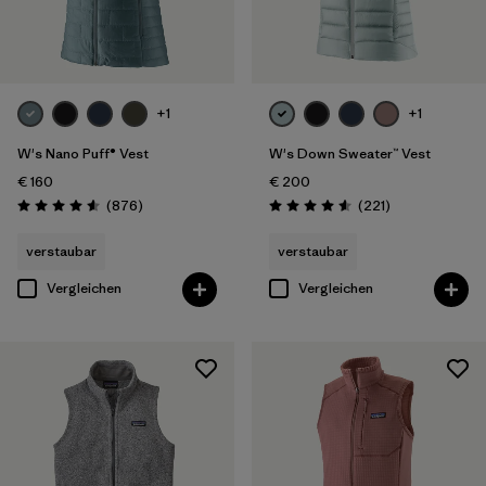
Filter by
Produktfamilie
Filter by
Passform
+1
+1
Filter by
Farbe
W's Nano Puff® Vest
W's Down Sweater™ Vest
€ 160
€ 200
Filter by
Preis
Rezensionen
Rezensionen
(876
)
(221
)
Bewertung: 4.6 / 5
Bewertung: 4.6 / 5
verstaubar
verstaubar
Filter by
Eigenschaften
Vergleichen
Vergleichen
Filter by
Material