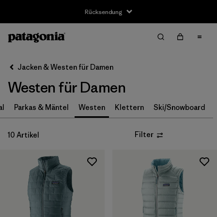
Rücksendung
Filter & Sort
Alle löschen
Sortieren nach
Jacken & Westen für Damen
Filter by
Größe
Westen für Damen
XS
(10)
al
Parkas & Mäntel
Westen
Klettern
Ski/Snowboard
S
(10)
Filter
10 Artikel
M
(10)
L
(10)
XL
(10)
XXL
(5)