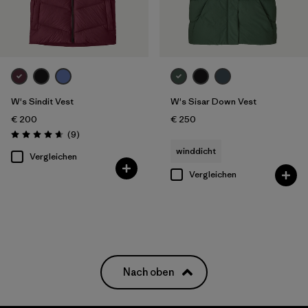
W's Sindit Vest
W's Sisar Down Vest
€ 200
€ 250
Rezensionen
(9
)
Bewertung: 4.7 / 5
winddicht
Vergleichen
Vergleichen
Nach oben