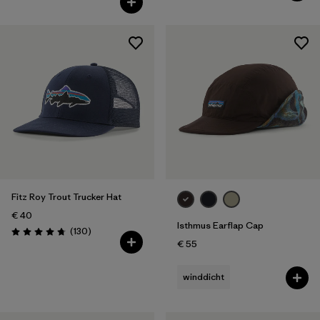
Fitz Roy Trout Trucker Hat
€ 40
Isthmus Earflap Cap
Rezensionen
(130
)
Bewertung: 4.8 / 5
€ 55
winddicht