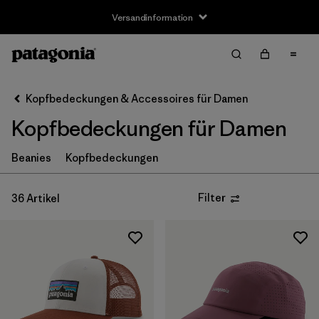
Versandinformation
Filter & Sort
Alle löschen
Sortieren nach
Kopfbedeckungen & Accessoires für Damen
Filter by
Preis
Kopfbedeckungen für Damen
Filter by
Eigenschaften
Beanies
Kopfbedeckungen
Filter
36 Artikel