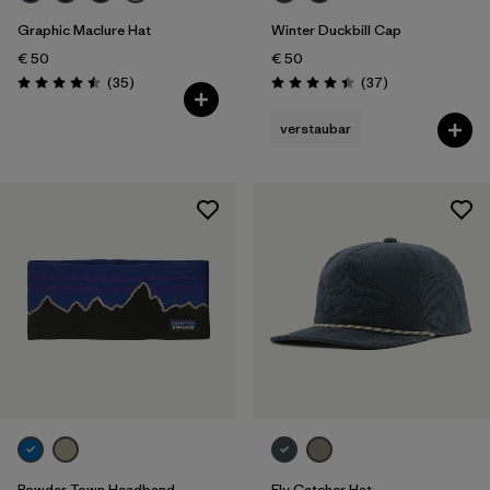
Graphic Maclure Hat
Winter Duckbill Cap
€ 50
€ 50
Rezensionen
Rezensionen
(35
)
(37
)
Bewertung: 4.5 / 5
Bewertung: 4.5 / 5
verstaubar
Powder Town Headband
Fly Catcher Hat