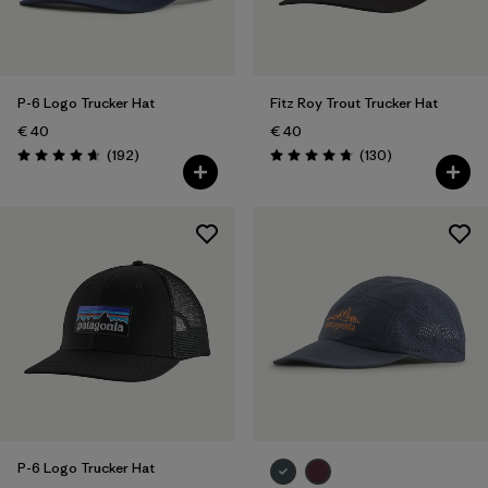
P-6 Logo Trucker Hat
Fitz Roy Trout Trucker Hat
€ 40
€ 40
Rezensionen
Rezensionen
(192
)
(130
)
Bewertung: 4.7 / 5
Bewertung: 4.8 / 5
P-6 Logo Trucker Hat