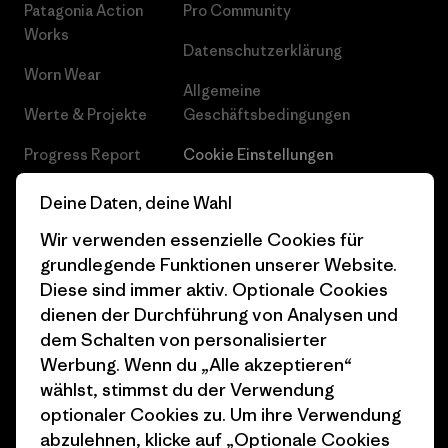
Patagonia Action
Pro Community
Works
Datenschutzerklärung
Worn Wear
Allgemeine
Werte & Projekte
Geschäftsbedingungen
Progress Report
Cookie Einstellungen
Business Unusual
Karriere
Deine Daten, deine Wahl
Klimaziele
Pressekontakt
Wir verwenden essenzielle Cookies für
grundlegende Funktionen unserer Website.
1% For The Planet
Industry program
Diese sind immer aktiv. Optionale Cookies
dienen der Durchführung von Analysen und
Wie wir finanzieren
Affiliate-Programm
dem Schalten von personalisierter
Geschenkgutscheine
Patagonia Österreich
Werbung. Wenn du „Alle akzeptieren“
Seitenverzeichnis
wählst, stimmst du der Verwendung
Stores in deiner
optionaler Cookies zu. Um ihre Verwendung
Nähe
abzulehnen, klicke auf „Optionale Cookies