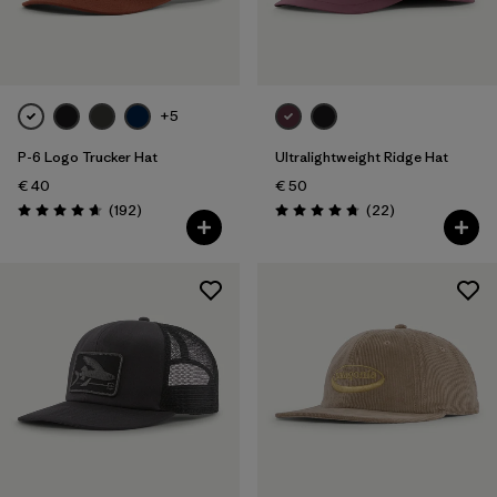
+5
P-6 Logo Trucker Hat
Ultralightweight Ridge Hat
€ 40
€ 50
Rezensionen
Rezensionen
(192
)
(22
)
Bewertung: 4.7 / 5
Bewertung: 4.8 / 5