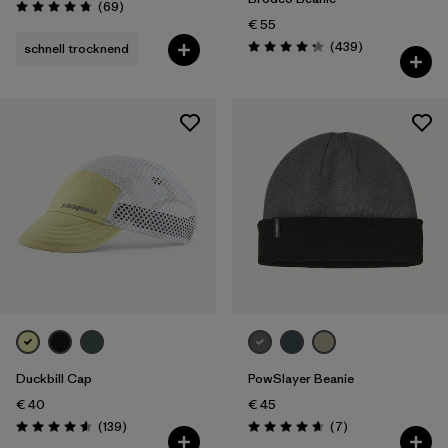
Rezensionen
(69
)
Bewertung: 4.8 / 5
€ 55
Rezensionen
(439
)
schnell trocknend
Bewertung: 4.3 / 5
Duckbill Cap
PowSlayer Beanie
€ 40
€ 45
Rezensionen
Rezensionen
(139
)
(7
)
Bewertung: 4.6 / 5
Bewertung: 4.7 / 5