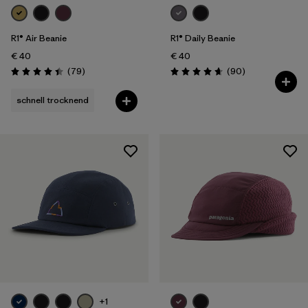
R1® Air Beanie
R1® Daily Beanie
€ 40
€ 40
Rezensionen
Rezensionen
(79
)
(90
)
Bewertung: 4.4 / 5
Bewertung: 4.7 / 5
schnell trocknend
+1