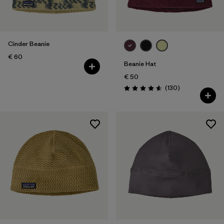
Cinder Beanie
€ 60
Beanie Hat
€ 50
Rezensionen
(130
)
Bewertung: 4.6 / 5