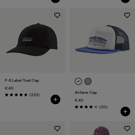
P-6 Label Trad Cap
€ 40
Airfarer Cap
Rezensionen
(223
)
Bewertung: 4.7 / 5
€ 40
Rezensionen
(20
)
Bewertung: 4.1 / 5