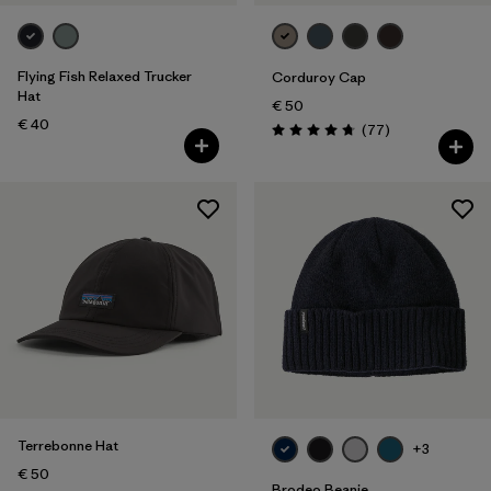
Flying Fish Relaxed Trucker
Corduroy Cap
Hat
€ 50
€ 40
Rezensionen
(77
)
Bewertung: 4.7 / 5
Terrebonne Hat
+3
€ 50
Brodeo Beanie