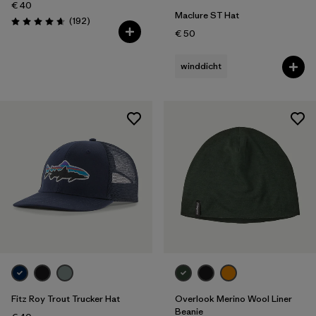
€ 40
Maclure ST Hat
Rezensionen
(192
)
Bewertung: 4.7 / 5
€ 50
winddicht
Fitz Roy Trout Trucker Hat
Overlook Merino Wool Liner
Beanie