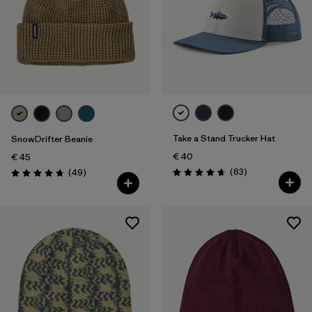
Take a Stand Trucker Hat
SnowDrifter Beanie
€ 40
€ 45
Rezensionen
Rezensionen
(63
)
(49
)
Bewertung: 4.7 / 5
Bewertung: 4.7 / 5