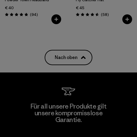
€ 40
€ 45
Rezensionen
Rezensionen
(94
)
(58
)
Bewertung: 4.9 / 5
Bewertung: 4.6 / 5
Nach oben
Für all unsere Produkte gilt
unsere kompromisslose
Garantie.