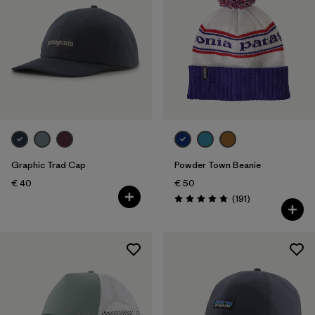
Graphic Trad Cap
Powder Town Beanie
€ 40
€ 50
Rezensionen
(191
)
Bewertung: 4.9 / 5