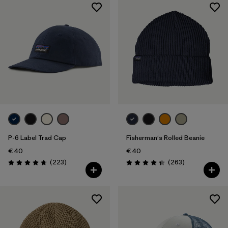
P-6 Label Trad Cap
Fisherman's Rolled Beanie
€ 40
€ 40
Rezensionen
Rezensionen
(223
)
(263
)
Bewertung: 4.7 / 5
Bewertung: 4.3 / 5