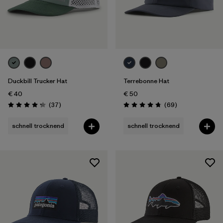
Duckbill Trucker Hat
Terrebonne Hat
€ 40
€ 50
Rezensionen
Rezensionen
(37
)
(69
)
Bewertung: 4.3 / 5
Bewertung: 4.8 / 5
schnell trocknend
schnell trocknend