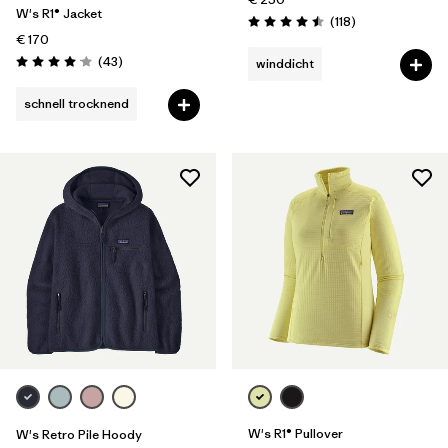
W's R1® Jacket
Rezensionen
(118
)
Bewertung: 4.5 / 5
€ 170
Rezensionen
(43
)
winddicht
Bewertung: 4.0 / 5
schnell trocknend
W's R1® Pullover
W's Retro Pile Hoody