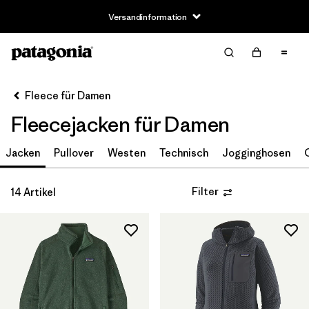
Versandinformation
Filter & Sort
Alle löschen
Sortieren nach
Fleece für Damen
Filter by
Größe
Fleecejacken für Damen
XS
(14)
Jacken
Pullover
Westen
Technisch
Jogginghosen
S
(14)
Filter
14 Artikel
M
(14)
L
(14)
XL
(14)
XXL
(6)