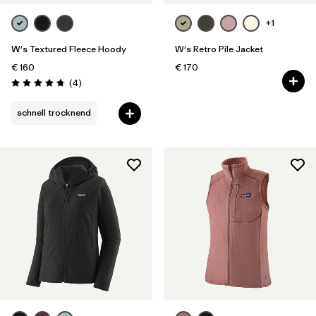
+1
W's Textured Fleece Hoody
W's Retro Pile Jacket
€ 160
€ 170
Rezensionen
(4
)
Bewertung: 4.8 / 5
schnell trocknend