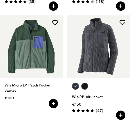
Rezensionen
Rezensionen
(35
)
(178
)
Bewertung: 4.7 / 5
Bewertung: 4.1 / 5
W's Micro D® Patch Pocket
Jacket
W's R1® Air Jacket
€ 130
€ 150
Rezensionen
(47
)
Bewertung: 4.7 / 5