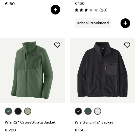
€ 150
€ 180
Rezensionen
(20
)
Bewertung: 3.1 / 5
schnell trocknend
W's R2® CrossStrata Jacket
W's Synchilla® Jacket
€ 220
€ 150