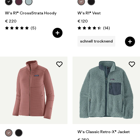
W's R1® CrossStrata Hoody
W's R1® Vest
€ 220
€ 120
Rezensionen
Rezensionen
(5
)
(14
)
Bewertung: 5.0 / 5
Bewertung: 4.4 / 5
schnell trocknend
W's Classic Retro-X® Jacket
€ 250