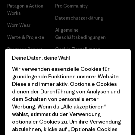
Patagonia Action
Pro Community
Works
Datenschutzerklärung
Worn Wear
Allgemeine
Werte & Projekte
Geschäftsbedingungen
Progress Report
Cookie Einstellungen
Deine Daten, deine Wahl
Business Unusual
Karriere
Wir verwenden essenzielle Cookies für
Klimaziele
Pressekontakt
grundlegende Funktionen unserer Website.
Diese sind immer aktiv. Optionale Cookies
1% For The Planet
Industry program
dienen der Durchführung von Analysen und
Wie wir finanzieren
Affiliate-Programm
dem Schalten von personalisierter
Werbung. Wenn du „Alle akzeptieren“
Geschenkgutscheine
Patagonia Österreich
wählst, stimmst du der Verwendung
Seitenverzeichnis
optionaler Cookies zu. Um ihre Verwendung
Stores in deiner
abzulehnen, klicke auf „Optionale Cookies
Nähe