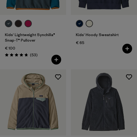
Kids' Lightweight Synchilla®
Kids' Hoody Sweatshirt
Snap-T® Pullover
€ 65
€ 100
Rezensionen
(53
)
Bewertung: 4.8 / 5