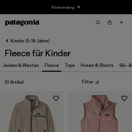
Rücksendung
Filter & Sort
Alle löschen
Sortieren nach
Kinder (5-18 Jahre)
Filter by
Größe
Fleece für Kinder
XS
(10)
Jacken & Westen
Fleece
Tops
Hosen & Shorts
Ski- 
S
(10)
Filter
10 Artikel
M
(10)
L
(10)
XL
(10)
XXL
(8)