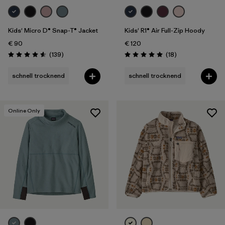
Kids' Micro D® Snap-T® Jacket
Kids' R1® Air Full-Zip Hoody
€ 90
€ 120
Rezensionen
Rezensionen
(139
)
(18
)
Bewertung: 4.6 / 5
Bewertung: 5.0 / 5
schnell trocknend
schnell trocknend
Online Only