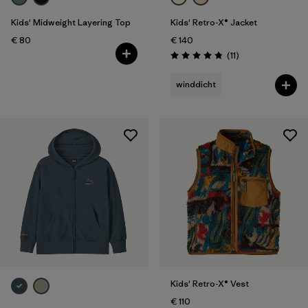
Kids' Midweight Layering Top
Kids' Retro-X® Jacket
€ 80
€ 140
Rezensionen
(11
)
Bewertung: 4.8 / 5
winddicht
Kids' Retro-X® Vest
€ 110