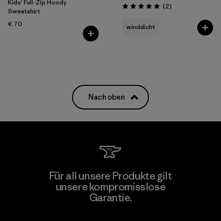
Kids' Full-Zip Hoody
Rezensionen
(2
)
Bewertung: 5.0 / 5
Sweatshirt
€ 70
winddicht
Nach oben
Für all unsere Produkte gilt
unsere kompromisslose
Garantie.