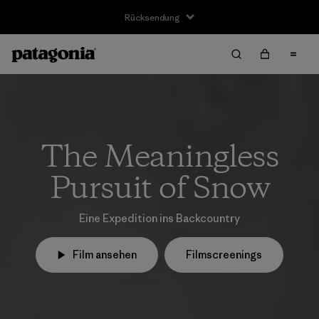
Rücksendung
The Meaningless
Pursuit of Snow
Eine Expedition ins Backcountry
Film ansehen
Filmscreenings