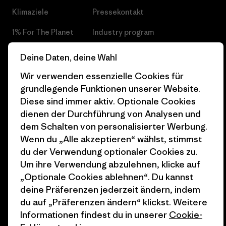
Klimaziele
Pressekontakt
1% For The Planet
Industry program
Wie wir finanzieren
Affiliate-Programm
Deine Daten, deine Wahl
Geschenkgutscheine
Patagonia Österreich
Wir verwenden essenzielle Cookies für
Seitenverzeichnis
grundlegende Funktionen unserer Website.
Stores in deiner
Diese sind immer aktiv. Optionale Cookies
Nähe
dienen der Durchführung von Analysen und
dem Schalten von personalisierter Werbung.
Wenn du „Alle akzeptieren“ wählst, stimmst
du der Verwendung optionaler Cookies zu.
Um ihre Verwendung abzulehnen, klicke auf
© 2026 Patagonia, Inc. All Rights Reserved.
„Optionale Cookies ablehnen“. Du kannst
deine Präferenzen jederzeit ändern, indem
du auf „Präferenzen ändern“ klickst. Weitere
Informationen findest du in unserer
Cookie-
Deutsch