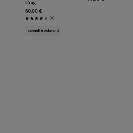
Crag
60,00 €
Rezensionen
(3
)
Bewertung: 4.3 / 5
schnell trocknend