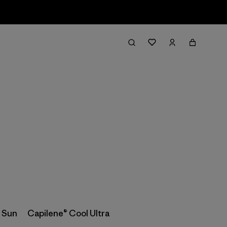
Filter & Sort
 Sun
Capilene® Cool Ultra