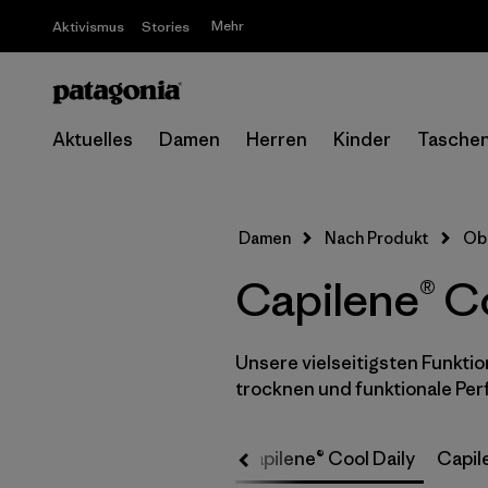
Mehr
Aktivismus
Stories
Aktuelles
Damen
Herren
Kinder
Tasche
Damen
Nach Produkt
Ob
Capilene® C
Unsere vielseitigsten Funktion
trocknen und funktionale Per
Capilene® Cool Daily
Capile