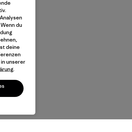
gende
iv.
 Analysen
. Wenn du
ndung
lehnen,
st deine
äferenzen
 in unserer
ärung
.
es