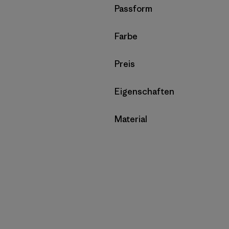
Filter by
Passform
Filter by
Farbe
Filter by
Preis
Filter by
Eigenschaften
Filter by
Material