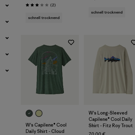
Rezensionen
(2
)
Bewertung: 3.0 / 5
schnell trocknend
schnell trocknend
W's Long-Sleeved
Capilene® Cool Daily
W's Capilene® Cool
Shirt - Fitz Roy Trout
Daily Shirt - Cloud
70,00 €