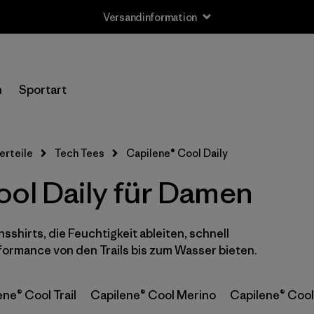
Versandinformation
Filter by
Größe
n
Sportart
XS
(5)
S
(5)
erteile
Tech Tees
Capilene® Cool Daily
M
(5)
ool Daily für Damen
L
(5)
sshirts, die Feuchtigkeit ableiten, schnell
XL
(5)
formance von den Trails bis zum Wasser bieten.
XXL
(4)
ne® Cool Trail
Capilene® Cool Merino
Capilene® Cool