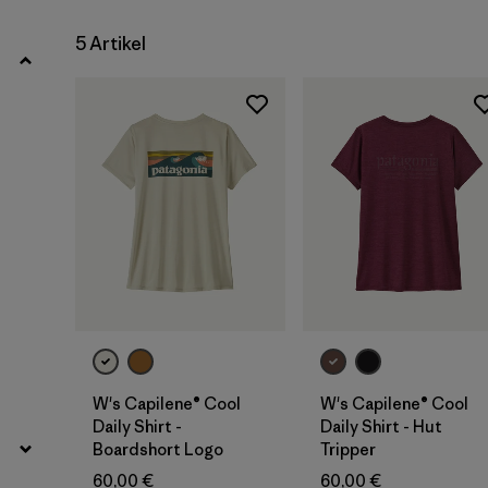
Filter by
Produktfamilie
5 Artikel
Filter by
Passform
Filter by
Farbe
Filter by
Preis
Filter by
Eigenschaften
Filter by
Material
W's Capilene® Cool
W's Capilene® Cool
Daily Shirt -
Daily Shirt - Hut
Boardshort Logo
Tripper
60,00 €
60,00 €