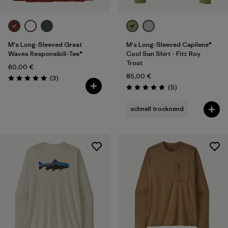
M's Long-Sleeved Great
M's Long-Sleeved Capilene®
Waves Responsibili-Tee®
Cool Sun Shirt - Fitz Roy
Trout
60,00 €
85,00 €
Rezensionen
(3
)
Bewertung: 5.0 / 5
Rezensionen
(5
)
Bewertung: 5.0 / 5
schnell trocknend