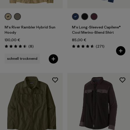
M's River Rambler Hybrid Sun
M's Long-Sleeved Capilene®
Hoody
Cool Merino-Blend Shirt
130,00 €
85,00 €
Rezensionen
Rezensionen
(8
)
(271
)
Bewertung: 4.5 / 5
Bewertung: 4.6 / 5
schnell trocknend