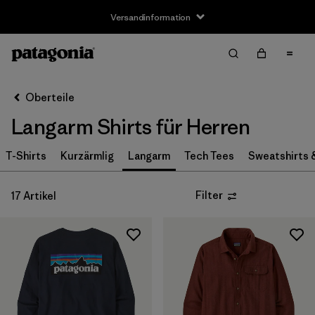
Versandinformation
Filter & Sort
Alle löschen
Sortieren nach
Oberteile
Filter by
Größe
Langarm Shirts für Herren
XS
(10)
T-Shirts
Kurzärmlig
Langarm
Tech Tees
Sweatshirts 
S
(17)
Filter
17 Artikel
M
(17)
L
(17)
XL
(16)
XXL
(11)