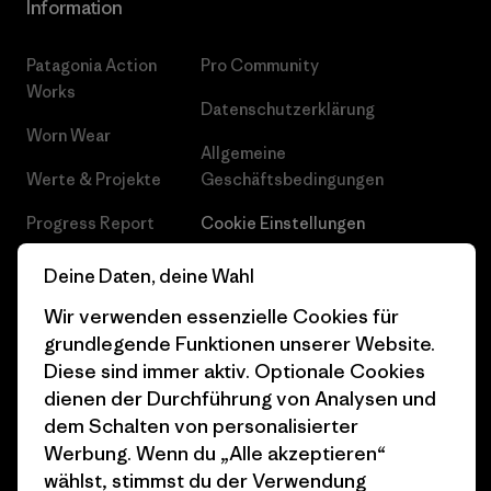
Information
Patagonia Action
Pro Community
Works
Datenschutzerklärung
Worn Wear
Allgemeine
Werte & Projekte
Geschäftsbedingungen
Progress Report
Cookie Einstellungen
Business Unusual
Karriere
Deine Daten, deine Wahl
Klimaziele
Pressekontakt
Wir verwenden essenzielle Cookies für
grundlegende Funktionen unserer Website.
1% For The Planet
Industry program
Diese sind immer aktiv. Optionale Cookies
dienen der Durchführung von Analysen und
Wie wir finanzieren
Affiliate-Programm
dem Schalten von personalisierter
Geschenkgutscheine
Patagonia Deutschland
Werbung. Wenn du „Alle akzeptieren“
Seitenverzeichnis
wählst, stimmst du der Verwendung
Stores in deiner