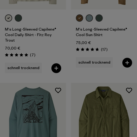
M's Long-Sleeved Capilene®
M's Long-Sleeved Capilene®
Cool Daily Shirt - Fitz Roy
Cool Sun Shirt
Trout
75,00 €
70,00 €
Rezensionen
(17
)
Bewertung: 4.8 / 5
Rezensionen
(7
)
Bewertung: 5.0 / 5
schnell trocknend
schnell trocknend