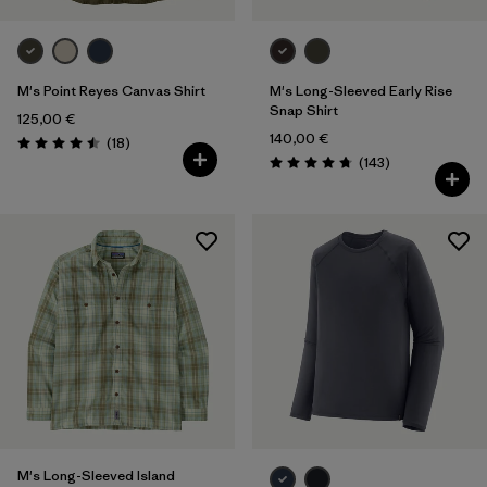
M's Point Reyes Canvas Shirt
M's Long-Sleeved Early Rise
Snap Shirt
125,00 €
140,00 €
Rezensionen
(18
)
Bewertung: 4.5 / 5
Rezensionen
(143
)
Bewertung: 4.7 / 5
M's Long-Sleeved Island