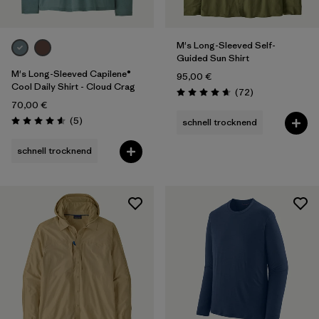
M's Long-Sleeved Self-
Guided Sun Shirt
M's Long-Sleeved Capilene®
95,00 €
Cool Daily Shirt - Cloud Crag
Rezensionen
(72
)
Bewertung: 4.7 / 5
70,00 €
Rezensionen
(5
)
schnell trocknend
Bewertung: 4.6 / 5
schnell trocknend