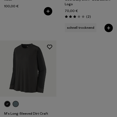
Logo
100,00 €
70,00 €
Rezensionen
(2
)
Bewertung: 3.0 / 5
schnell trocknend
M's Long-Sleeved Dirt Craft