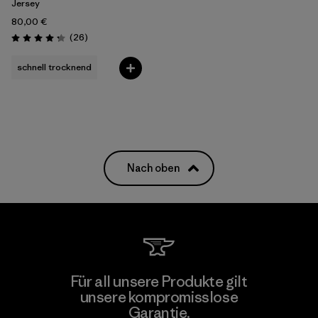
Jersey
80,00 €
Rezensionen
(26
)
Bewertung: 4.2 / 5
schnell trocknend
Nach oben
Für all unsere Produkte gilt
unsere kompromisslose
Garantie.