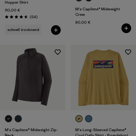
Hopper Shirt
M's Capilene® Midweight
110,00 €
Crew
Rezensionen
(54
)
Bewertung: 4.6 / 5
90,00 €
schnell trocknend
M's Capilene® Midweight Zip-
M's Long-Sleeved Capilene®
Neck
Cool Daily Shirt - Boardshort