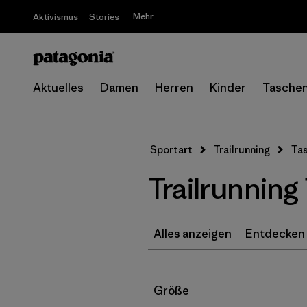
Mehr
Aktivismus
Stories
Aktuelles
Damen
Herren
Kinder
Tasche
Sportart
Trailrunning
Ta
Trailrunning
Alles anzeigen
Entdecken
Filter by
Größe