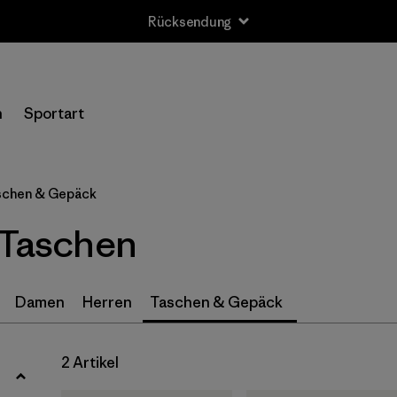
Rücksendung
Filter by
Größe
n
Sportart
XS
(1)
S
(1)
schen & Gepäck
Einheitsgröße
(1)
 Taschen
Filter by
Preis
Damen
Herren
Taschen & Gepäck
2 Artikel