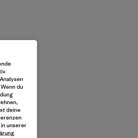
gende
iv.
 Analysen
. Wenn du
ndung
lehnen,
st deine
äferenzen
 in unserer
ärung
.