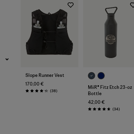
Zum
Warenkorb
Slope Runner Vest
170,00 €
MiiR® Fitz Etch 23-oz
Rezensionen
(38
)
Bewertung: 4.3 / 5
Bottle
42,00 €
Rezensi
(34
)
Bewertung: 4.7 / 5