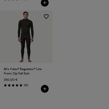
Bewertung: 4.2 / 5
M's Yulex® Regulator® Lite
Front-Zip Full Suit
330,00 €
Rezensionen
(6
)
Bewertung: 4.8 / 5