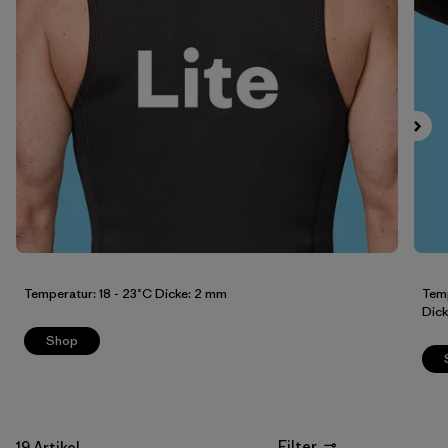
Filter by
Preis
Filter by
Eigenschaften
Temperatur: 18 - 23˚C Dicke: 2 mm
Temp
Dick
Shop
Filter
19 Artikel