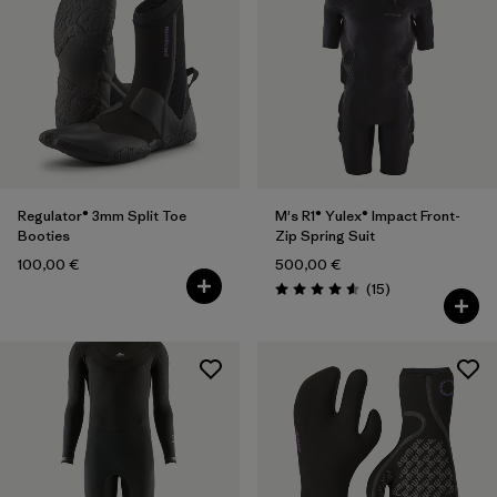
Regulator® 3mm Split Toe
M's R1® Yulex® Impact Front-
Booties
Zip Spring Suit
100,00 €
500,00 €
Rezensionen
(15
)
Bewertung: 4.6 / 5