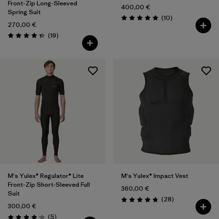
Front-Zip Long-Sleeved
400,00 €
Spring Suit
Rezensionen
(10
)
Bewertung: 4.9 / 5
270,00 €
Rezensionen
(19
)
Bewertung: 4.3 / 5
M's Yulex® Regulator® Lite
M's Yulex® Impact Vest
Front-Zip Short-Sleeved Full
360,00 €
Suit
Rezensionen
(28
)
Bewertung: 4.8 / 5
300,00 €
Rezensionen
(5
)