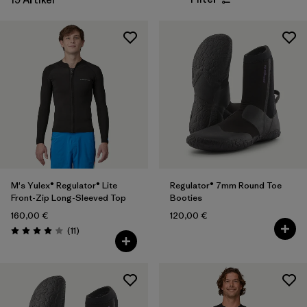
M's Yulex® Regulator® Lite
Regulator® 7mm Round Toe
Front-Zip Long-Sleeved Top
Booties
160,00 €
120,00 €
Rezensionen
(11
)
Bewertung: 4.0 / 5