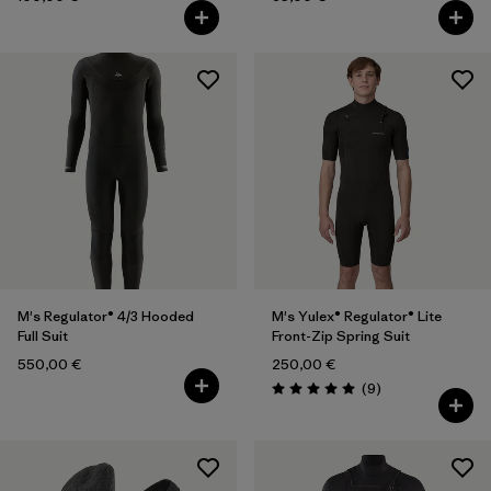
M's Regulator® 4/3 Hooded
M's Yulex® Regulator® Lite
Full Suit
Front-Zip Spring Suit
550,00 €
250,00 €
Rezensionen
(9
)
Bewertung: 5.0 / 5