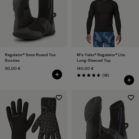
Regulator® 5mm Round Toe
M's Yulex® Regulator® Lite
Booties
Long-Sleeved Top
110,00 €
140,00 €
Rezensionen
(18
)
Bewertung: 4.7 / 5