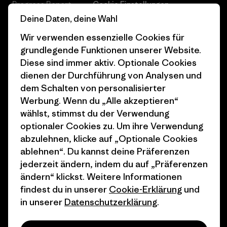
Progress Report
Cookie Einstellungen
Deine Daten, deine Wahl
Business Unusual
Karriere
Wir verwenden essenzielle Cookies für
Klimaziele
Pressekontakt
grundlegende Funktionen unserer Website.
Diese sind immer aktiv. Optionale Cookies
1% For The Planet
Industry program
dienen der Durchführung von Analysen und
Wie wir finanzieren
Affiliate-Programm
dem Schalten von personalisierter
Werbung. Wenn du „Alle akzeptieren“
Geschenkgutscheine
Patagonia Deutschland
wählst, stimmst du der Verwendung
Seitenverzeichnis
optionaler Cookies zu. Um ihre Verwendung
Stores in deiner
abzulehnen, klicke auf „Optionale Cookies
Nähe
ablehnen“. Du kannst deine Präferenzen
jederzeit ändern, indem du auf „Präferenzen
ändern“ klickst. Weitere Informationen
findest du in unserer
Cookie-Erklärung
und
in unserer
Datenschutzerklärung
.
© 2026 Patagonia, Inc. All Rights Reserved.