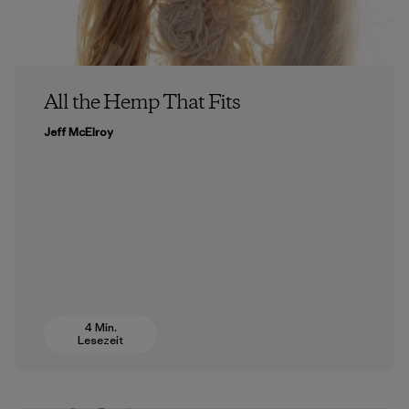
All the Hemp That Fits
Jeff McElroy
4 Min.
Lesezeit