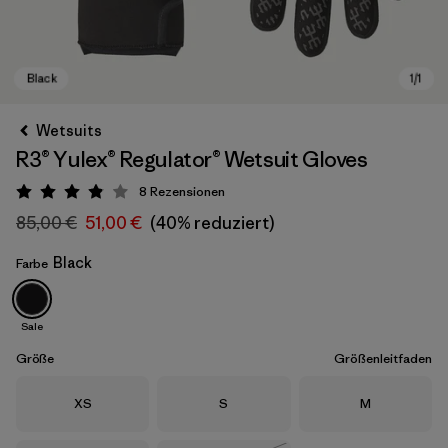
Wetsuits
R3® Yulex® Regulator® Wetsuit Gloves
8
Rezensionen
Bewertung: 3.9 / 5
85,00 €
51,00 €
(40% reduziert)
Black
Farbe
Black
Sale
Größe
Größenleitfaden
Größe
Größe
Größe
XS
S
M