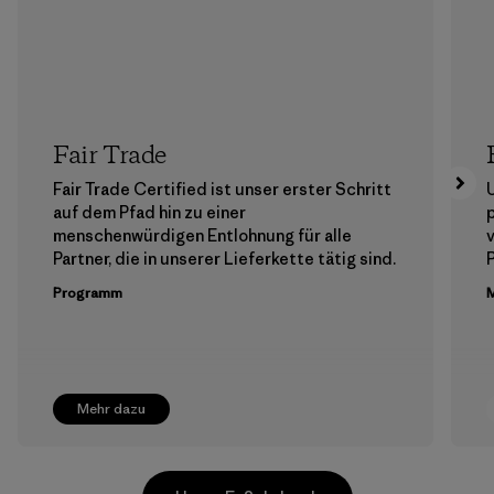
Fair Trade
Fair Trade Certified ist unser erster Schritt
auf dem Pfad hin zu einer
menschenwürdigen Entlohnung für alle
Partner, die in unserer Lieferkette tätig sind.
Programm
M
Mehr dazu