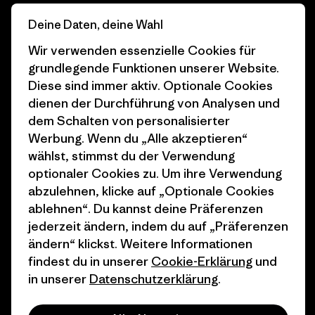
Business Unusual
Karriere
Deine Daten, deine Wahl
Klimaziele
Pressekontakt
Wir verwenden essenzielle Cookies für
grundlegende Funktionen unserer Website.
1% For The Planet
Industry program
Diese sind immer aktiv. Optionale Cookies
dienen der Durchführung von Analysen und
Wie wir finanzieren
Affiliate-Programm
dem Schalten von personalisierter
Geschenkgutscheine
Patagonia Deutschland
Werbung. Wenn du „Alle akzeptieren“
Seitenverzeichnis
wählst, stimmst du der Verwendung
Stores in deiner
optionaler Cookies zu. Um ihre Verwendung
Nähe
abzulehnen, klicke auf „Optionale Cookies
ablehnen“. Du kannst deine Präferenzen
jederzeit ändern, indem du auf „Präferenzen
ändern“ klickst. Weitere Informationen
findest du in unserer
Cookie-Erklärung
und
© 2026 Patagonia, Inc. All Rights Reserved.
in unserer
Datenschutzerklärung
.