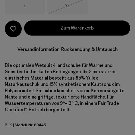
Größe
Größe
L
XL
Nicht lieferbar
Zum Warenkorb
Versandinformation, Rücksendung & Umtausch
Die optimalen Wetsuit-Handschuhe für Wärme und
Sensitivität bei kalten Bedingungen. Ihr 3 mm starkes,
elastisches Material besteht aus 85% Yulex
Naturkautschuk und 15% synthetischem Kautschuk im
Polymeranteil. Sie haben komplett von außen versiegelte
Nähte und eine griffige, texturierte Handfläche. Für
Wassertemperaturen von 9°–13° C; in einem Fair Trade
Certified™-Betrieb hergestellt.
BLK
| Modell-Nr. 89445
Black