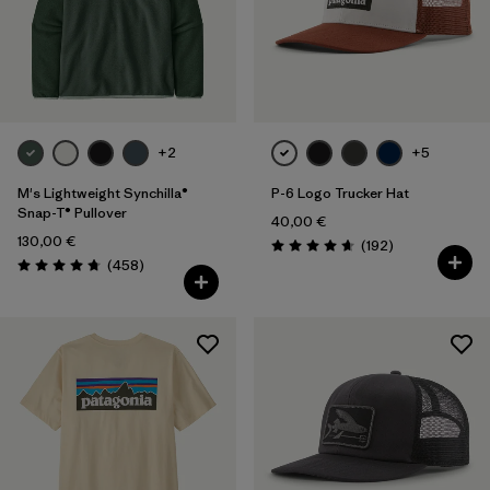
+2
+5
M's Lightweight Synchilla®
P-6 Logo Trucker Hat
Snap-T® Pullover
40,00 €
130,00 €
Rezensionen
(192
)
Bewertung: 4.7 / 5
Rezensionen
(458
)
Bewertung: 4.7 / 5