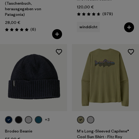
(Taschenbuch,
120,00 €
herausgegeben von
Rezensionen
(979
)
Patagonia)
Bewertung: 4.6 / 5
28,00 €
winddicht
Rezensionen
(6
)
Bewertung: 5.0 / 5
+3
Brodeo Beanie
M's Long-Sleeved Capilene®
Cool Sun Shirt - Fitz Roy