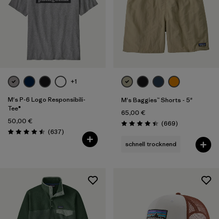
+1
M's P-6 Logo Responsibili-
M's Baggies™ Shorts - 5"
Tee®
65,00 €
50,00 €
Rezensionen
(669
)
Bewertung: 4.4 / 5
Rezensionen
(637
)
Bewertung: 4.5 / 5
schnell trocknend