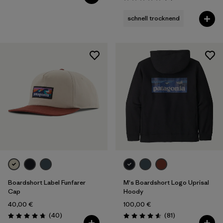
Bewertung: 5.0 / 5
schnell trocknend
Boardshort Label Funfarer
M's Boardshort Logo Uprisal
Cap
Hoody
40,00 €
100,00 €
Rezensionen
Rezensionen
(40
)
(81
)
Bewertung: 4.8 / 5
Bewertung: 4.6 / 5