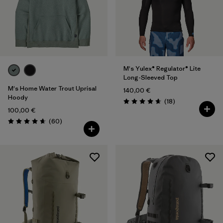
M's Yulex® Regulator® Lite
Long-Sleeved Top
M's Home Water Trout Uprisal
140,00 €
Hoody
Rezensionen
(18
)
Bewertung: 4.7 / 5
100,00 €
Rezensionen
(60
)
Bewertung: 4.7 / 5