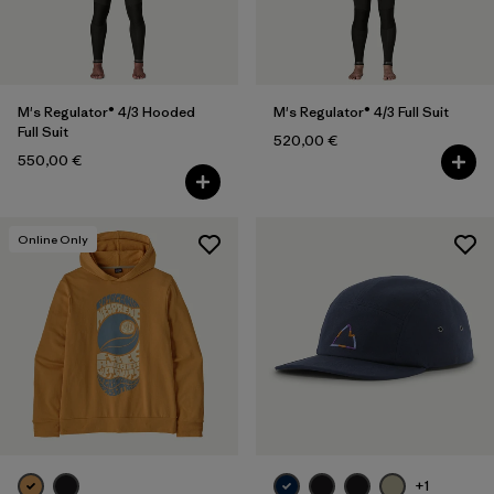
LS
(2)
L
(37)
Alle anzeigen (13)
M's Regulator® 4/3 Hooded
M's Regulator® 4/3 Full Suit
Full Suit
520,00 €
Filter by
Geschlecht
550,00 €
Filter by
Preis
Online Only
Filter by
Passform
Filter by
Farbe
Filter by
Material
Filter by
Produktfamilie
+1
Filter by