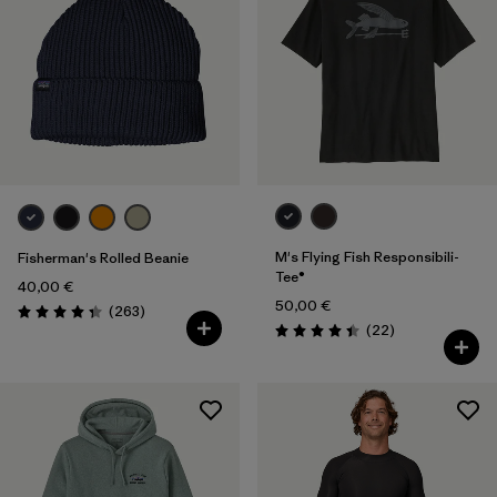
M's Flying Fish Responsibili-
Fisherman's Rolled Beanie
Tee®
40,00 €
50,00 €
Rezensionen
(263
)
Bewertung: 4.3 / 5
Rezensionen
(22
)
Bewertung: 4.5 / 5