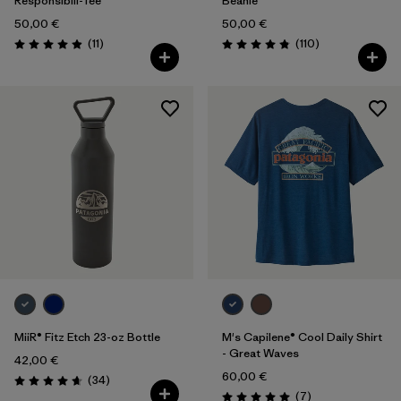
Responsibili-Tee®
Beanie
50,00 €
50,00 €
Rezensionen
Rezensionen
(11
)
(110
)
Bewertung: 4.9 / 5
Bewertung: 4.8 / 5
MiiR® Fitz Etch 23-oz Bottle
M's Capilene® Cool Daily Shirt
- Great Waves
42,00 €
60,00 €
Rezensionen
(34
)
Bewertung: 4.7 / 5
Rezensionen
(7
)