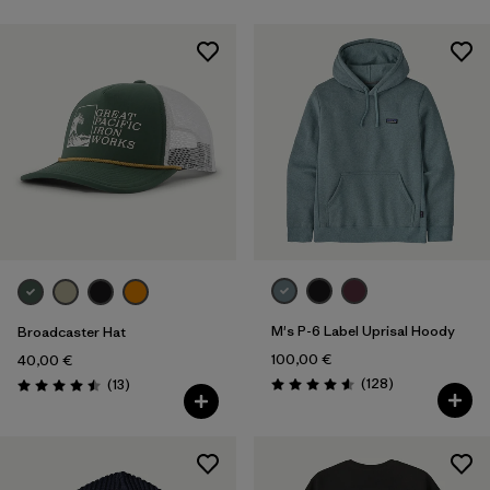
M's P-6 Label Uprisal Hoody
Broadcaster Hat
100,00 €
40,00 €
Rezensionen
Rezensionen
(128
)
(13
)
Bewertung: 4.6 / 5
Bewertung: 4.5 / 5