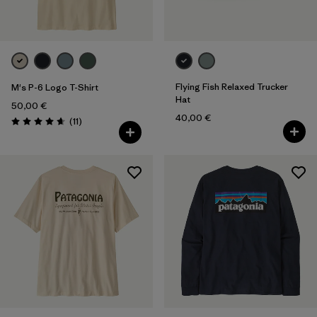
Flying Fish Relaxed Trucker
M's P-6 Logo T-Shirt
Hat
50,00 €
40,00 €
Rezensionen
(11
)
Bewertung: 4.6 / 5