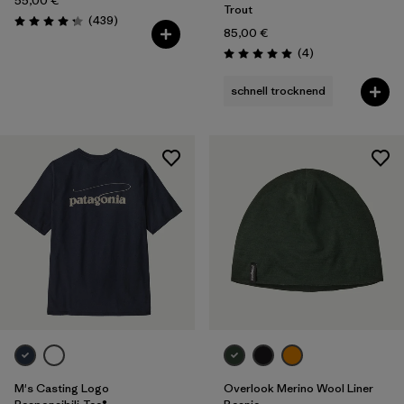
55,00 €
Trout
Rezensionen
(439
)
Bewertung: 4.3 / 5
85,00 €
Rezensionen
(4
)
Bewertung: 5.0 / 5
schnell trocknend
M's Casting Logo
Overlook Merino Wool Liner