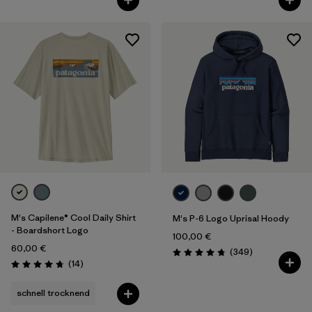
M's Capilene® Cool Daily Shirt
M's P-6 Logo Uprisal Hoody
- Boardshort Logo
100,00 €
60,00 €
Rezensionen
(349
)
Bewertung: 4.8 / 5
Rezensionen
(14
)
Bewertung: 4.8 / 5
schnell trocknend