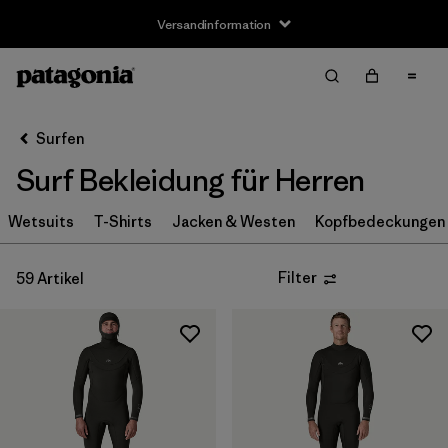
Versandinformation
Filter & Sort
Alle löschen
Sortieren nach
Surfen
Filter by
Größe
Surf Bekleidung für Herren
XXS
(1)
Wetsuits
T-Shirts
Jacken & Westen
Kopfbedeckungen 
XS
(18)
Filter
59 Artikel
S
(39)
MT
(5)
MS
(2)
M
(41)