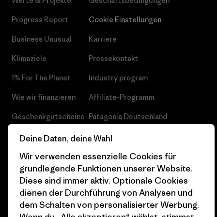
Werte & Projekte
Geschäftsbedingungen
Progress Report
Cookie Einstellungen
Business Unusual
Karriere
Klimaziele
Pressekontakt
1% For The Planet
Industry program
Wie wir finanzieren
Affiliate-Programm
Geschenkgutscheine
Patagonia Deutschland
Seitenverzeichnis
Stores in deiner
Deine Daten, deine Wahl
Nähe
Wir verwenden essenzielle Cookies für
grundlegende Funktionen unserer Website.
Diese sind immer aktiv. Optionale Cookies
dienen der Durchführung von Analysen und
dem Schalten von personalisierter Werbung.
© 2026 Patagonia, Inc. All Rights Reserved.
Wenn du „Alle akzeptieren“ wählst, stimmst