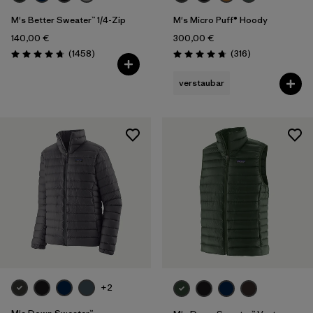
M's Better Sweater™ 1/4-Zip
M's Micro Puff® Hoody
140,00 €
300,00 €
Rezensionen
Rezensionen
(1458
)
(316
)
Bewertung: 4.8 / 5
Bewertung: 4.7 / 5
verstaubar
+2