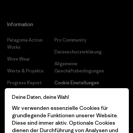
Information
Patagonia Action
Pro Community
Works
Datenschutzerklärung
Worn Wear
Allgemeine
Werte & Projekte
Geschäftsbedingungen
Progress Report
Cookie Einstellungen
Business Unusual
Karriere
Deine Daten, deine Wahl
Klimaziele
Pressekontakt
Wir verwenden essenzielle Cookies für
grundlegende Funktionen unserer Website.
1% For The Planet
Industry program
Diese sind immer aktiv. Optionale Cookies
dienen der Durchführung von Analysen und
Wie wir finanzieren
Affiliate-Programm