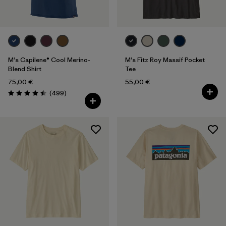
M's Capilene® Cool Merino-
M's Fitz Roy Massif Pocket
Blend Shirt
Tee
75,00 €
55,00 €
Rezensionen
(499
)
Bewertung: 4.5 / 5