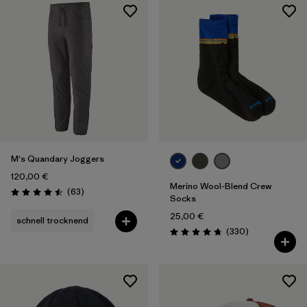
M's Quandary Joggers
120,00 €
Merino Wool-Blend Crew
Rezensionen
(63
)
Bewertung: 4.5 / 5
Socks
25,00 €
schnell trocknend
Rezensionen
(330
)
Bewertung: 4.7 / 5