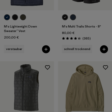
M's Lightweight Down
M's Multi Trails Shorts - 8"
Sweater™ Vest
80,00 €
200,00 €
Rezensionen
(365
)
Bewertung: 4.4 / 5
verstaubar
schnell trocknend