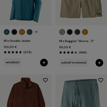
+1
M's Houdini Jacket
M's Baggies™ Shorts - 5"
120,00 €
65,00 €
Rezensionen
(979
)
Rezensionen
(669
)
Bewertung: 4.6 / 5
Bewertung: 4.4 / 5
winddicht
schnell trocknend