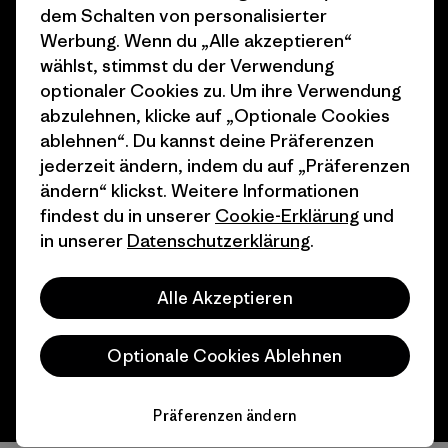
dem Schalten von personalisierter
Geschenkgutscheine
Patagonia Deutschland
Werbung. Wenn du „Alle akzeptieren“
Seitenverzeichnis
wählst, stimmst du der Verwendung
Stores in deiner
optionaler Cookies zu. Um ihre Verwendung
Nähe
abzulehnen, klicke auf „Optionale Cookies
ablehnen“. Du kannst deine Präferenzen
jederzeit ändern, indem du auf „Präferenzen
ändern“ klickst. Weitere Informationen
findest du in unserer
Cookie-Erklärung
und
© 2026 Patagonia, Inc. All Rights Reserved.
in unserer
Datenschutzerklärung
.
Alle Akzeptieren
Deutsch
Optionale Cookies Ablehnen
Präferenzen ändern