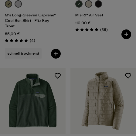
M's Long-Sleeved Capilene®
M's R1® Air Vest
Cool Sun Shirt - Fitz Roy
110,00 €
Trout
Rezensionen
(36
)
Bewertung: 4.9 / 5
85,00 €
Rezensionen
(4
)
Bewertung: 5.0 / 5
schnell trocknend