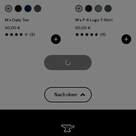
M's Daily Tee
M's P-6 Logo T-Shirt
50,00 €
50,00 €
Rezensionen
Rezensionen
(3
)
(11
)
Bewertung: 3.7 / 5
Bewertung: 4.6 / 5
weitere laden
Nach oben