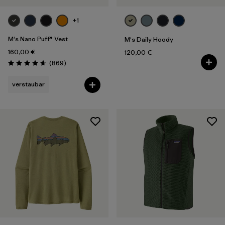
+1
M's Nano Puff® Vest
M's Daily Hoody
160,00 €
120,00 €
Rezensionen
(869
)
Bewertung: 4.7 / 5
verstaubar