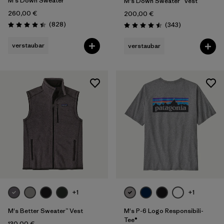
M's Down Sweater™
M's Down Sweater™ Vest
260,00 €
200,00 €
Rezensionen
(828
)
Rezensionen
(343
)
Bewertung: 4.4 / 5
Bewertung: 4.5 / 5
verstaubar
verstaubar
+1
+1
M's Better Sweater™ Vest
M's P-6 Logo Responsibili-
Tee®
130,00 €