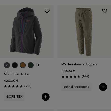
M's Terrebonne Joggers
+1
100,00 €
M's Triolet Jacket
Rezensionen
(144
)
Bewertung: 4.5 / 5
420,00 €
Rezensionen
(213
)
schnell trocknend
Bewertung: 4.6 / 5
GORE-TEX