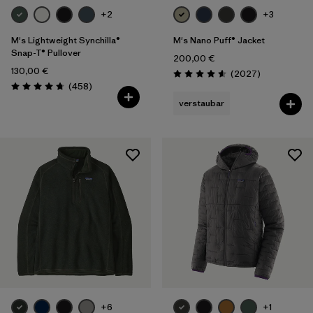
+2
+3
M's Lightweight Synchilla®
M's Nano Puff® Jacket
Snap-T® Pullover
200,00 €
130,00 €
Rezensionen
(2027
)
Bewertung: 4.6 / 5
Rezensionen
(458
)
Bewertung: 4.7 / 5
verstaubar
+6
+1