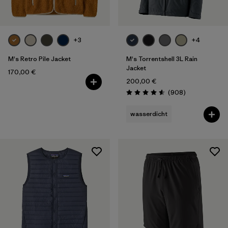
+3
+4
M's Retro Pile Jacket
M's Torrentshell 3L Rain
Jacket
170,00 €
200,00 €
Rezensionen
(908
)
Bewertung: 4.6 / 5
wasserdicht