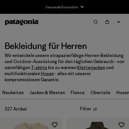
Versandinformation
Filter & Sort
Alle löschen
Sortieren nach
Filter by
Größe
Bekleidung für Herren
Wir entwickeln unsere strapazierfähige Herren-Bekleidung
XXS
(2)
und Outdoor-Ausrüstung für den täglichen Gebrauch - von
salonfähigen
T-shirts
bis zu warmen
Kletterjacken
und
XS
(206)
multifunktionalen
Hosen
- alles mit unserer
kompromisslosen Garantie.
S
(262)
Neuheiten
Jacken & Westen
Fleece
Oberteile
Hose
M
(255)
L
(252)
Filter
327 Artikel
XL
(238)