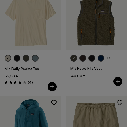
XXL
(178)
Filter by
Passform
Filter by
Farbe
Filter by
Preis
+1
Filter by
Eigenschaften
M's Retro Pile Vest
M's Daily Pocket Tee
140,00 €
55,00 €
Filter by
Material
Rezensionen
(4
)
Bewertung: 4.0 / 5