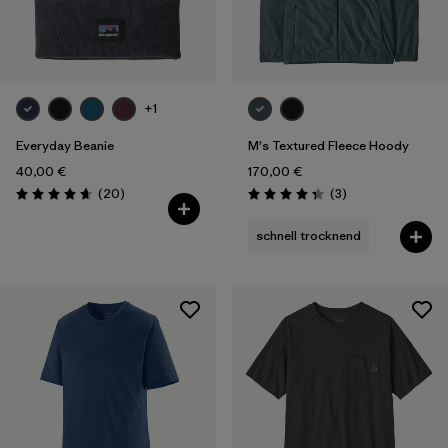
+1
Everyday Beanie
M's Textured Fleece Hoody
40,00 €
170,00 €
Rezensionen
Rezensionen
(20
)
(3
)
Bewertung: 4.7 / 5
Bewertung: 4.3 / 5
schnell trocknend