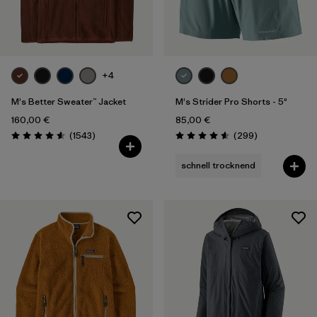
+4
M's Better Sweater™ Jacket
M's Strider Pro Shorts - 5"
160,00 €
85,00 €
Rezensionen
Rezensionen
(1543
)
(299
)
Bewertung: 4.6 / 5
Bewertung: 4.5 / 5
schnell trocknend