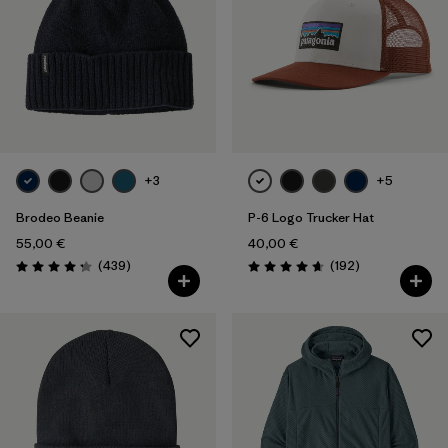
+3
+5
Brodeo Beanie
P-6 Logo Trucker Hat
55,00 €
40,00 €
Rezensionen
Rezensionen
(439
)
(192
)
Bewertung: 4.3 / 5
Bewertung: 4.7 / 5