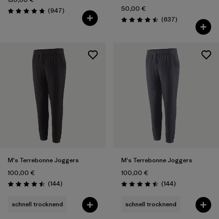
50,00 €
Rezensionen
(947
)
Bewertung: 4.8 / 5
Rezensionen
(637
)
Bewertung: 4.5 / 5
M's Terrebonne Joggers
M's Terrebonne Joggers
100,00 €
100,00 €
Rezensionen
Rezensionen
(144
)
(144
)
Bewertung: 4.5 / 5
Bewertung: 4.5 / 5
schnell trocknend
schnell trocknend