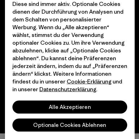
Diese sind immer aktiv. Optionale Cookies
Geschenkgutscheine
Patagonia Deutschland
dienen der Durchführung von Analysen und
Seitenverzeichnis
Stores in deiner
dem Schalten von personalisierter
Nähe
Werbung. Wenn du „Alle akzeptieren“
wählst, stimmst du der Verwendung
optionaler Cookies zu. Um ihre Verwendung
abzulehnen, klicke auf „Optionale Cookies
ablehnen“. Du kannst deine Präferenzen
© 2026 Patagonia, Inc. All Rights Reserved.
jederzeit ändern, indem du auf „Präferenzen
ändern“ klickst. Weitere Informationen
findest du in unserer
Cookie-Erklärung
und
in unserer
Datenschutzerklärung
.
Deutsch
Alle Akzeptieren
Optionale Cookies Ablehnen