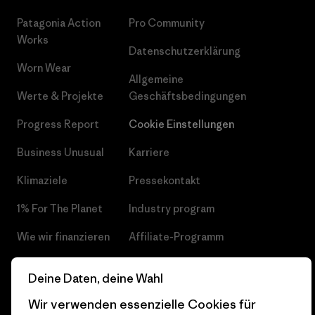
Patagonia Action
Pro Community
Works
Datenschutzerklärung
Worn Wear
Allgemeine
Werte & Projekte
Geschäftsbedingungen
Progress Report
Cookie Einstellungen
Business Unusual
Karriere
Klimaziele
Pressekontakt
1% For The Planet
Industry program
Wie wir finanzieren
Affiliate-Programm
Geschenkgutscheine
Patagonia Deutschland
Deine Daten, deine Wahl
Seitenverzeichnis
Stores in deiner
Wir verwenden essenzielle Cookies für
Nähe