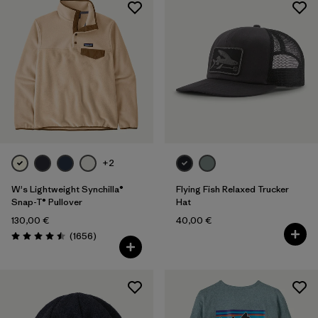
+2
W's Lightweight Synchilla®
Flying Fish Relaxed Trucker
Snap-T® Pullover
Hat
130,00 €
40,00 €
Rezensionen
(1656
)
Bewertung: 4.5 / 5