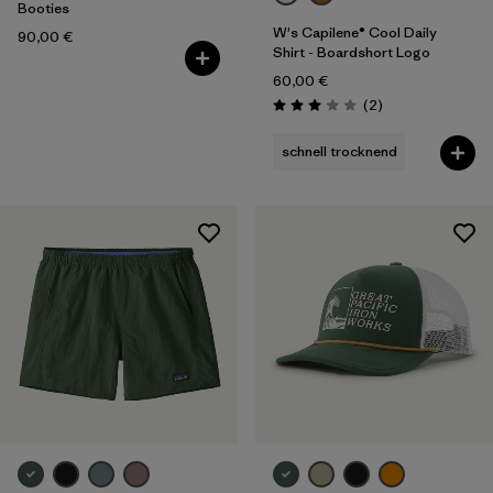
Volumen
Booties
W's Capilene® Cool Daily
90,00 €
Shirt - Boardshort Logo
Filter by
Temperatur
60,00 €
Rezensionen
(2
)
Bewertung: 3.0 / 5
schnell trocknend