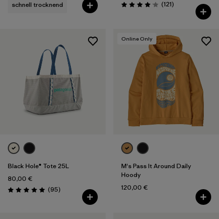
Rezensionen
(121
)
schnell trocknend
Bewertung: 4.0 / 5
Online Only
Black Hole® Tote 25L
M's Pass It Around Daily
Hoody
80,00 €
120,00 €
Rezensionen
(95
)
Bewertung: 5.0 / 5