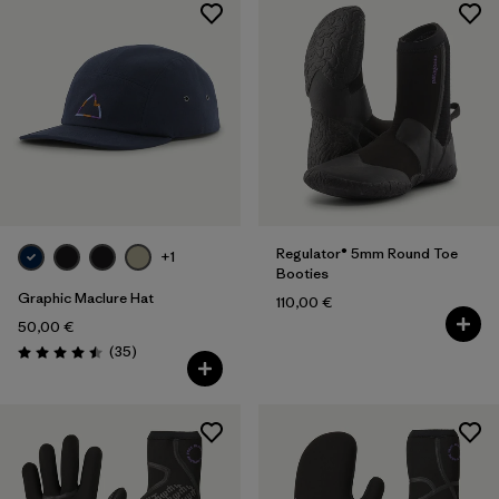
Regulator® 5mm Round Toe
+1
Booties
Graphic Maclure Hat
110,00 €
50,00 €
Rezensionen
(35
)
Bewertung: 4.5 / 5