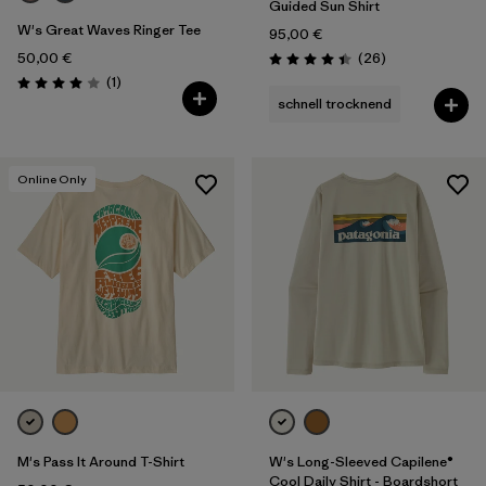
Guided Sun Shirt
W's Great Waves Ringer Tee
95,00 €
Rezensionen
50,00 €
(26
)
Bewertung: 4.4 / 5
Rezensionen
(1
)
Bewertung: 4.0 / 5
schnell trocknend
Online Only
M's Pass It Around T-Shirt
W's Long-Sleeved Capilene®
Cool Daily Shirt - Boardshort