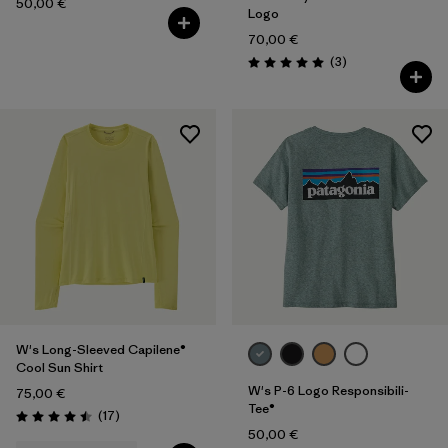
50,00 €
Logo
70,00 €
Rezensionen
(3
)
Bewertung: 5.0 / 5
W's Long-Sleeved Capilene®
Cool Sun Shirt
W's P-6 Logo Responsibili-
75,00 €
Tee®
Rezensionen
(17
)
Bewertung: 4.5 / 5
50,00 €