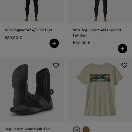
XXL
(9)
Einheitsgröße
(10)
Alle anzeigen (10)
W's Regulator® 4/3 Full Suit
W's Regulator® 4/3 Hooded
Full Suit
520,00 €
Filter by
Geschlecht
550,00 €
Filter by
Preis
Filter by
Passform
Filter by
Farbe
Filter by
Material
Filter by
Produktfamilie
Regulator® 2mm Split Toe
Filter by