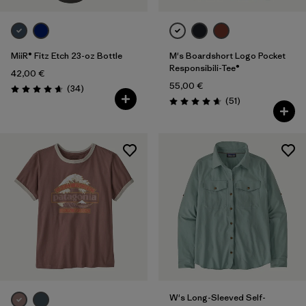
MiiR® Fitz Etch 23-oz Bottle
M's Boardshort Logo Pocket
Responsibili-Tee®
42,00 €
55,00 €
Rezensionen
(34
)
Bewertung: 4.7 / 5
Rezensionen
(51
)
Bewertung: 4.6 / 5
W's Long-Sleeved Self-