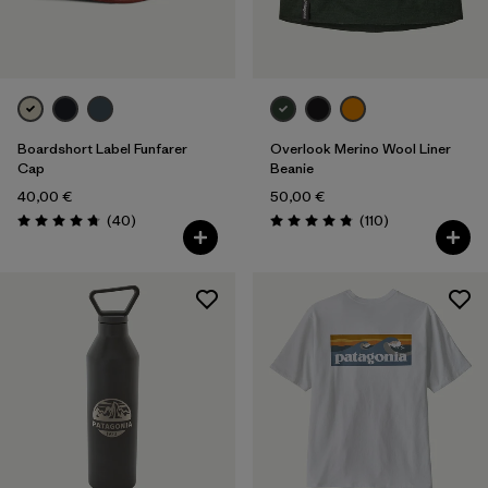
Boardshort Label Funfarer
Overlook Merino Wool Liner
Cap
Beanie
40,00 €
50,00 €
Rezensionen
Rezensionen
(40
)
(110
)
Bewertung: 4.8 / 5
Bewertung: 4.8 / 5