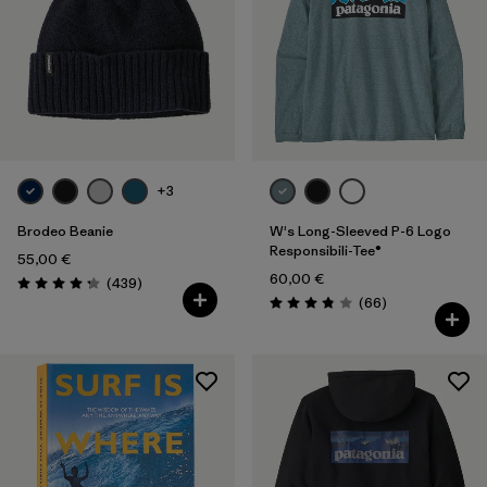
+3
Brodeo Beanie
W's Long-Sleeved P-6 Logo
Responsibili-Tee®
55,00 €
60,00 €
Rezensionen
(439
)
Bewertung: 4.3 / 5
Rezensionen
(66
)
Bewertung: 3.8 / 5