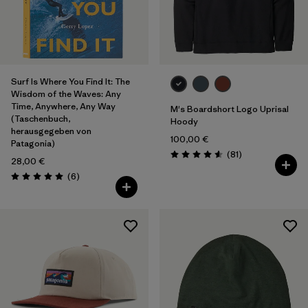
Surf Is Where You Find It: The
Wisdom of the Waves: Any
Time, Anywhere, Any Way
M's Boardshort Logo Uprisal
(Taschenbuch,
Hoody
herausgegeben von
100,00 €
Patagonia)
Rezensionen
(81
)
Bewertung: 4.6 / 5
28,00 €
Rezensionen
(6
)
Bewertung: 5.0 / 5