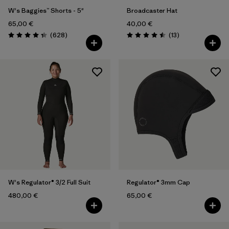
W's Baggies™ Shorts - 5"
Broadcaster Hat
65,00 €
40,00 €
Rezensionen
Rezensionen
(628
)
(13
)
Bewertung: 4.3 / 5
Bewertung: 4.5 / 5
W's Regulator® 3/2 Full Suit
Regulator® 3mm Cap
480,00 €
65,00 €