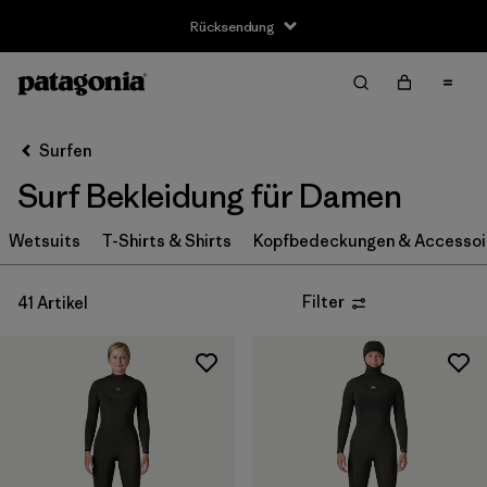
Rücksendung
Filter & Sort
Alle löschen
Sortieren nach
Surfen
Filter by
Größe
Surf Bekleidung für Damen
XS
(16)
Wetsuits
T-Shirts & Shirts
Kopfbedeckungen & Accessoi
S
(21)
Filter
41 Artikel
MT
(4)
M
(21)
L
(21)
XL
(16)