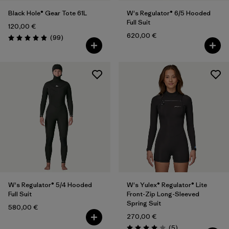
Black Hole® Gear Tote 61L
W's Regulator® 6/5 Hooded
Full Suit
120,00 €
620,00 €
Rezensionen
(99
)
Bewertung: 4.9 / 5
W's Regulator® 5/4 Hooded
W's Yulex® Regulator® Lite
Full Suit
Front-Zip Long-Sleeved
Spring Suit
580,00 €
270,00 €
Rezensionen
(5
)