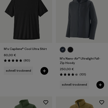
M's Capilene® Cool Ultra Shirt
60,00 €
M's Nano-Air® Ultralight Full-
Rezensionen
(60
)
Bewertung: 4.8 / 5
Zip Hoody
250,00 €
schnell trocknend
Rezensionen
(101
)
Bewertung: 4.4 / 5
schnell trocknend