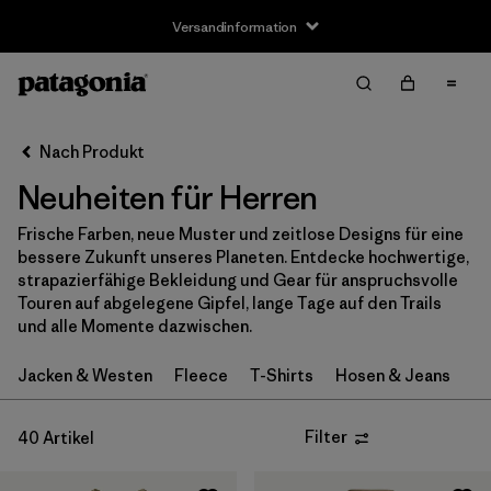
Versandinformation
Filter & Sort
Alle löschen
Sortieren nach
Nach Produkt
Filter by
Größe
Neuheiten für Herren
XS
(36)
Frische Farben, neue Muster und zeitlose Designs für eine
bessere Zukunft unseres Planeten. Entdecke hochwertige,
S
(39)
strapazierfähige Bekleidung und Gear für anspruchsvolle
Touren auf abgelegene Gipfel, lange Tage auf den Trails
M
(39)
und alle Momente dazwischen.
L
(38)
Jacken & Westen
Fleece
T-Shirts
Hosen & Jeans
XL
(38)
Filter
40 Artikel
XXL
(37)