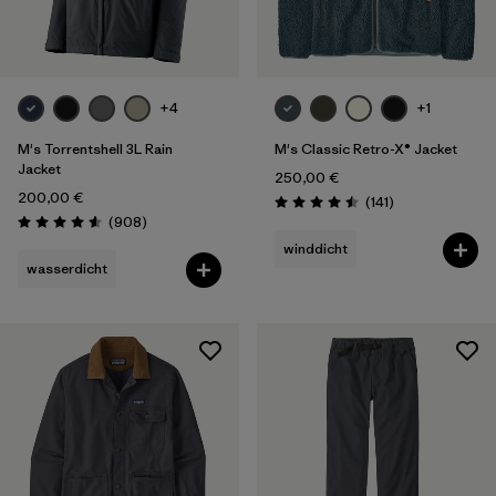
+4
+1
M's Torrentshell 3L Rain
M's Classic Retro-X® Jacket
Jacket
250,00 €
200,00 €
Rezensionen
(141
)
Bewertung: 4.5 / 5
Rezensionen
(908
)
Bewertung: 4.6 / 5
winddicht
wasserdicht