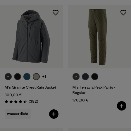
+1
M's Granite Crest Rain Jacket
M's Terravia Peak Pants -
Regular
300,00 €
170,00 €
Rezensionen
(392
)
Bewertung: 4.4 / 5
wasserdicht