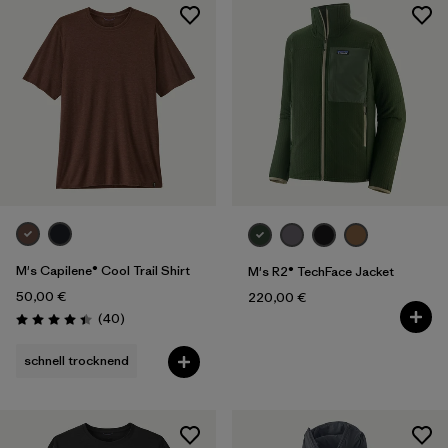
M's Capilene® Cool Trail Shirt
M's R2® TechFace Jacket
50,00 €
220,00 €
Rezensionen
(40
)
Bewertung: 4.4 / 5
schnell trocknend