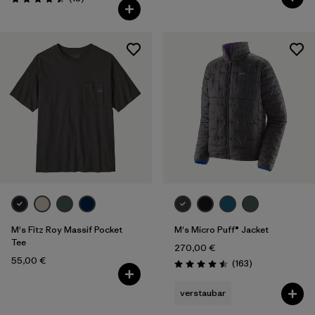
Bewertung: 4.5 / 5
M's Fitz Roy Massif Pocket
M's Micro Puff® Jacket
Tee
270,00 €
55,00 €
Rezensionen
(163
)
Bewertung: 4.5 / 5
verstaubar