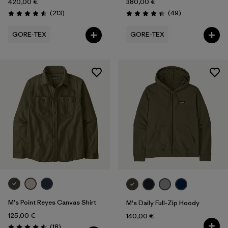
420,00 €
380,00 €
Rezensionen
Rezensionen
(213
)
(49
)
Bewertung: 4.6 / 5
Bewertung: 4.4 / 5
GORE-TEX
GORE-TEX
M's Point Reyes Canvas Shirt
M's Daily Full-Zip Hoody
125,00 €
140,00 €
Rezensionen
(18
)