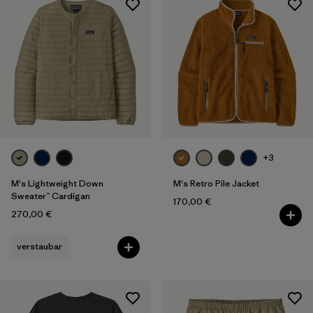
Filter by
Passform
Filter by
Farbe
Filter by
Preis
Filter by
Material
+3
M's Lightweight Down
M's Retro Pile Jacket
Sweater™ Cardigan
170,00 €
270,00 €
verstaubar