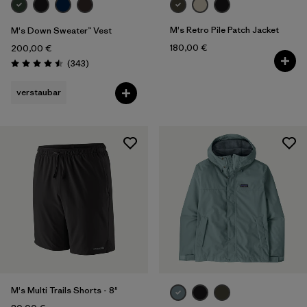
M's Retro Pile Patch Jacket
M's Down Sweater™ Vest
180,00 €
200,00 €
Rezensionen
(343
)
Bewertung: 4.5 / 5
verstaubar
M's Multi Trails Shorts - 8"