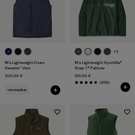
+2
M's Lightweight Down
M's Lightweight Synchilla®
Sweater™ Vest
Snap-T® Pullover
200,00 €
130,00 €
Rezensionen
(459
)
Bewertung: 4.7 / 5
verstaubar