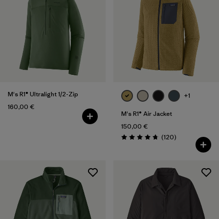
M's R1® Ultralight 1/2-Zip
+1
160,00 €
M's R1® Air Jacket
150,00 €
Rezensionen
(120
)
Bewertung: 4.7 / 5