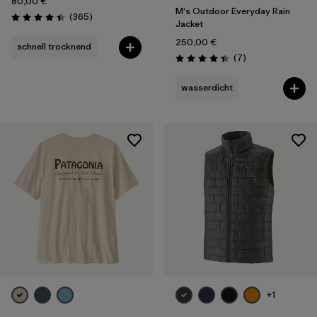
80,00 €
M's Outdoor Everyday Rain
Rezensionen
(365
)
Bewertung: 4.4 / 5
Jacket
250,00 €
schnell trocknend
Rezensionen
(7
)
Bewertung: 4.4 / 5
wasserdicht
+1