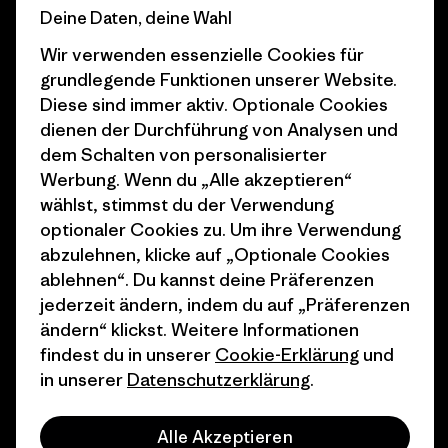
Business Unusual
Karriere
Deine Daten, deine Wahl
Klimaziele
Pressekontakt
Wir verwenden essenzielle Cookies für
grundlegende Funktionen unserer Website.
1% For The Planet
Industry program
Diese sind immer aktiv. Optionale Cookies
dienen der Durchführung von Analysen und
Wie wir finanzieren
Affiliate-Programm
dem Schalten von personalisierter
Geschenkgutscheine
Patagonia Deutschland
Werbung. Wenn du „Alle akzeptieren“
Seitenverzeichnis
wählst, stimmst du der Verwendung
Stores in deiner
optionaler Cookies zu. Um ihre Verwendung
Nähe
abzulehnen, klicke auf „Optionale Cookies
ablehnen“. Du kannst deine Präferenzen
jederzeit ändern, indem du auf „Präferenzen
ändern“ klickst. Weitere Informationen
findest du in unserer
Cookie-Erklärung
und
© 2026 Patagonia, Inc. All Rights Reserved.
in unserer
Datenschutzerklärung
.
Alle Akzeptieren