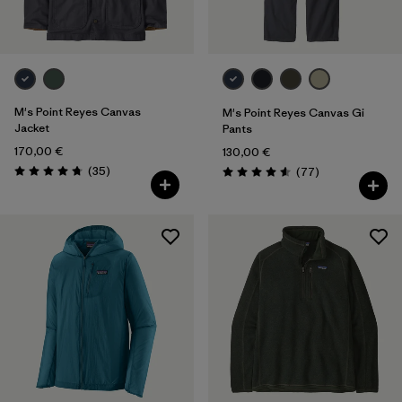
M's Point Reyes Canvas
M's Point Reyes Canvas Gi
Jacket
Pants
170,00 €
130,00 €
Rezensionen
(35
)
Rezensionen
(77
)
Bewertung: 4.7 / 5
Bewertung: 4.6 / 5