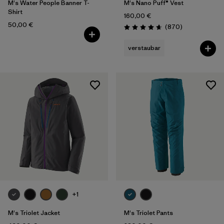
M's Water People Banner T-
M's Nano Puff® Vest
Shirt
160,00 €
50,00 €
Rezensionen
(870
)
Bewertung: 4.7 / 5
verstaubar
+1
M's Triolet Jacket
M's Triolet Pants