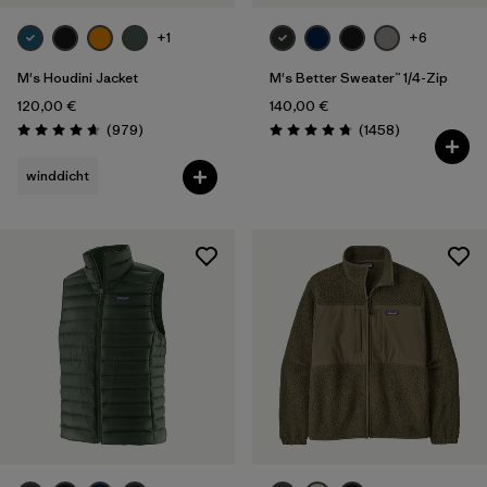
+1
+6
M's Houdini Jacket
M's Better Sweater™ 1/4-Zip
120,00 €
140,00 €
Rezensionen
Rezensionen
(979
)
(1458
)
Bewertung: 4.6 / 5
Bewertung: 4.8 / 5
winddicht