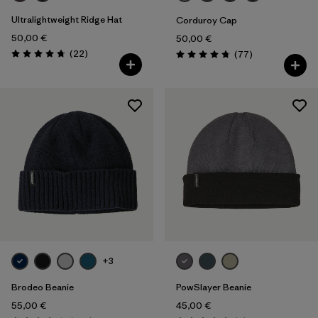
Ultralightweight Ridge Hat
Corduroy Cap
50,00 €
50,00 €
Rezensionen
(22
)
Rezensionen
(77
)
Bewertung: 4.8 / 5
Bewertung: 4.7 / 5
+3
Brodeo Beanie
PowSlayer Beanie
55,00 €
45,00 €