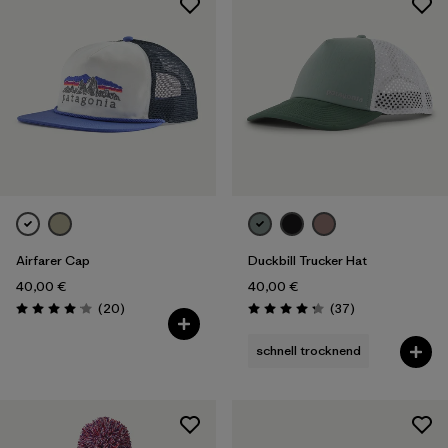
Airfarer Cap
Duckbill Trucker Hat
40,00 €
40,00 €
Rezensionen
Rezensionen
(20
)
(37
)
Bewertung: 4.1 / 5
Bewertung: 4.3 / 5
schnell trocknend