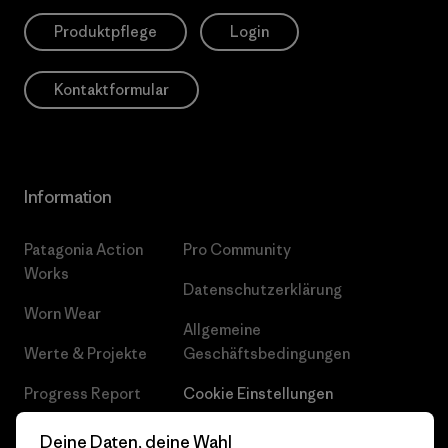
Produktpflege
Login
Kontaktformular
Information
Patagonia Action
Pro Community
Works
Datenschutzerklärung
Worn Wear
Allgemeine
Werte & Projekte
Geschäftsbedingungen
Progress Report
Cookie Einstellungen
Business Unusual
Karriere
Deine Daten, deine Wahl