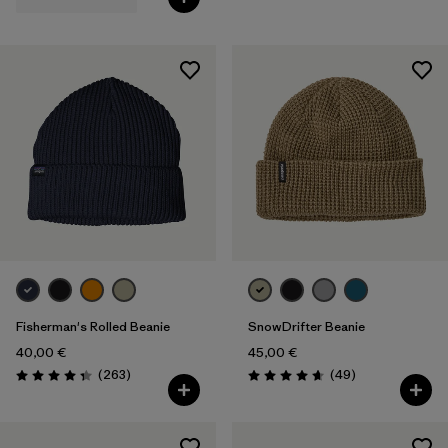
Fisherman's Rolled Beanie
SnowDrifter Beanie
40,00 €
45,00 €
Rezensionen
Rezensionen
(263
)
(49
)
Bewertung: 4.3 / 5
Bewertung: 4.7 / 5