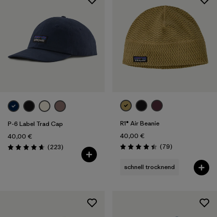
R1® Air Beanie
P-6 Label Trad Cap
40,00 €
40,00 €
Rezensionen
Rezensionen
(79
)
(223
)
Bewertung: 4.4 / 5
Bewertung: 4.7 / 5
schnell trocknend