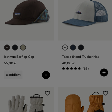
Isthmus Earflap Cap
Take a Stand Trucker Hat
55,00 €
40,00 €
Rezensionen
(63
)
Bewertung: 4.7 / 5
winddicht