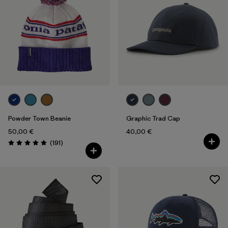
Powder Town Beanie
Graphic Trad Cap
50,00 €
40,00 €
Rezensionen
(191
)
Bewertung: 4.9 / 5