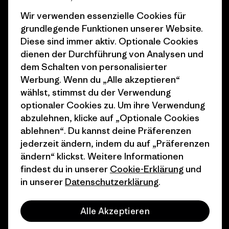
Klimaziele
Pressekontakt
Wir verwenden essenzielle Cookies für
grundlegende Funktionen unserer Website.
1% For The Planet
Industry program
Diese sind immer aktiv. Optionale Cookies
dienen der Durchführung von Analysen und
Wie wir finanzieren
Affiliate-Programm
dem Schalten von personalisierter
Geschenkgutscheine
Patagonia Deutschland
Werbung. Wenn du „Alle akzeptieren“
Seitenverzeichnis
wählst, stimmst du der Verwendung
Stores in deiner
optionaler Cookies zu. Um ihre Verwendung
Nähe
abzulehnen, klicke auf „Optionale Cookies
ablehnen“. Du kannst deine Präferenzen
jederzeit ändern, indem du auf „Präferenzen
ändern“ klickst. Weitere Informationen
findest du in unserer
Cookie-Erklärung
und
© 2026 Patagonia, Inc. All Rights Reserved.
in unserer
Datenschutzerklärung
.
Alle Akzeptieren
Deutsch