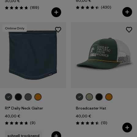
60,00 €
30,00 €
Rezensionen
Rezensionen
(430
)
(169
)
Bewertung: 4.4 / 5
Bewertung: 4.7 / 5
Online Only
R1® Daily Neck Gaiter
Broadcaster Hat
40,00 €
40,00 €
Rezensionen
Rezensionen
(9
)
(13
)
Bewertung: 4.8 / 5
Bewertung: 4.5 / 5
schnell trocknend