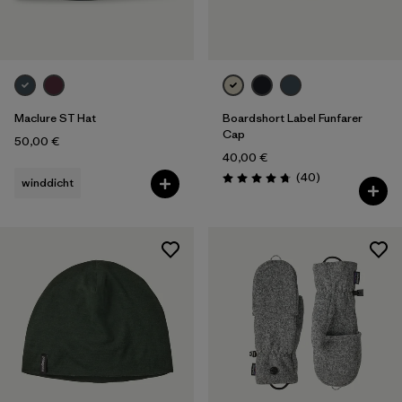
Maclure ST Hat
Boardshort Label Funfarer
Cap
50,00 €
40,00 €
Rezensionen
(40
)
winddicht
Bewertung: 4.8 / 5