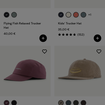
Sportart
Filter by
Produktfamilie
+1
Flying Fish Relaxed Trucker
Kids' Trucker Hat
Filter by
Volumen
Hat
35,00 €
40,00 €
Rezensionen
(152
)
Filter by
Kinder
Bewertung: 4.7 / 5