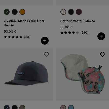
Overlook Merino Wool Liner
Better Sweater™ Gloves
Beanie
55,00 €
50,00 €
Rezensionen
(230
)
Bewertung: 4.0 / 5
Rezensionen
(110
)
Bewertung: 4.8 / 5