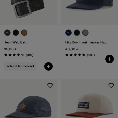
Tech Web Belt
Fitz Roy Trout Trucker Hat
35,00 €
40,00 €
Rezensionen
Rezensionen
(315
)
(130
)
Bewertung: 4.4 / 5
Bewertung: 4.8 / 5
schnell trocknend