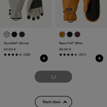
Synchilla® Gloves
Nano Puff™ Mitts
50,00 €
90,00 €
Rezensionen
Rezensionen
(128
)
(107
)
Bewertung: 4.3 / 5
Bewertung: 4.4 / 5
weitere laden
Nach oben