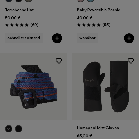
Terrebonne Hat
Baby Reversible Beanie
50,00 €
40,00 €
Rezensionen
Rezensionen
(69
)
(55
)
Bewertung: 4.8 / 5
Bewertung: 4.7 / 5
schnell trocknend
wendbar
Homepool Mitt Gloves
65,00 €