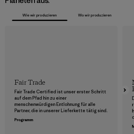
Planeten aus.
Wie wir produzieren
Wo wir produzieren
Fair Trade
Fair Trade Certified ist unser erster Schritt
auf dem Pfad hin zu einer
menschenwürdigen Entlohnung für alle
Partner, die in unserer Lieferkette tätig sind.
h
Programm
M