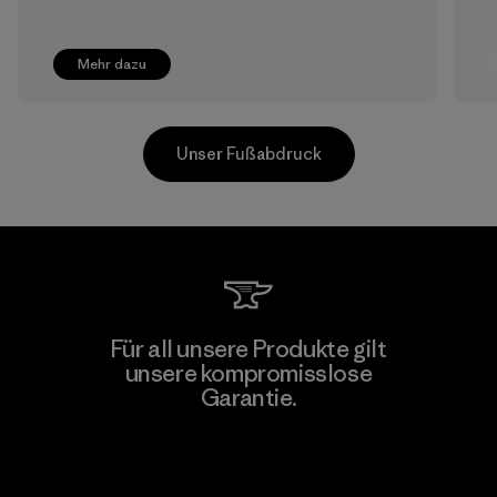
Mehr dazu
Unser Fußabdruck
Greentech Headgear Company
Für all unsere Produkte gilt
Limited - Chau Duc
unsere kompromisslose
Garantie.
Factory
Kompromisslose Garantie