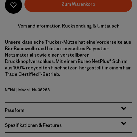
Zum Warenkorb
Versandinformation, Rücksendung & Umtausch
Unsere klassische Trucker-Mütze hat eine Vorderseite aus
Bio-Baumwolle und hinten recyceltes Polyester-
Netzmaterial sowie einen verstellbaren
Druckknopfverschluss. Mit einem Bureo NetPlus® Schirm
aus 100% recycelten Fischnetzen; hergestellt in einem Fair
Trade Certified™-Betrieb.
NENA
| Modell-Nr. 38288
New Navy
Passform
Spezifikationen & Features