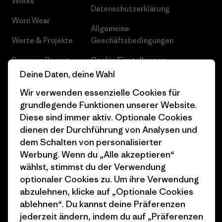
Works
Datenschutzerklärung
Worn Wear
Allgemeine
Werte & Projekte
Geschäftsbedingungen
Progress Report
Cookie Einstellungen
Deine Daten, deine Wahl
Business Unusual
Karriere
Wir verwenden essenzielle Cookies für
Klimaziele
Pressekontakt
grundlegende Funktionen unserer Website.
Diese sind immer aktiv. Optionale Cookies
1% For The Planet
Industry program
dienen der Durchführung von Analysen und
Wie wir finanzieren
Affiliate-Programm
dem Schalten von personalisierter
Werbung. Wenn du „Alle akzeptieren“
Geschenkgutscheine
Patagonia Deutschland
wählst, stimmst du der Verwendung
Seitenverzeichnis
optionaler Cookies zu. Um ihre Verwendung
Stores in deiner
abzulehnen, klicke auf „Optionale Cookies
Nähe
ablehnen“. Du kannst deine Präferenzen
jederzeit ändern, indem du auf „Präferenzen