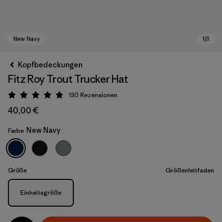
Kopfbedeckungen
Fitz Roy Trout Trucker Hat
130
Rezensionen
Bewertung: 4.8 / 5
40,00 €
New Navy
Farbe
New Navy
Größe
Größenleitfaden
Größe
Einheitsgröße