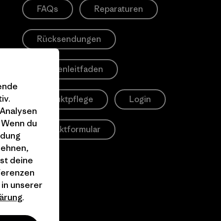
FAQs
Reparaturen
Rücksendungen
Größenleitfaden
gende
iv.
Produktpflege
Login
 Analysen
. Wenn du
Kontaktformular
ndung
lehnen,
st deine
äferenzen
 in unserer
ärung
.