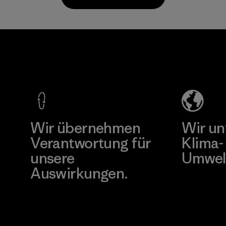
Materialien.
Materialien
Materialien
Greentech
Headgear
Company
Limited -
Dong Nai
Mehr dazu
Factory
Wir übernehmen
Wir un
Verantwortung für
Klima-
unsere
Umwel
Auswirkungen.
Besuche Pat
Unser Fußabdruck