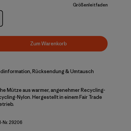
Größenleitfaden
Zum Warenkorb
dinformation, Rücksendung & Umtausch
che Mütze aus warmer, angenehmer Recycling-
ycling-Nylon. Hergestellt in einem Fair Trade
etrieb.
l-Nr. 29206
 Label: Crisp Grey