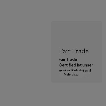
Fair Trade
Fair Trade
Certified ist unser
erster Schritt auf
Mehr dazu
dem Pfad hin zu
einer
menschenwürdige
n Entlohnung für
alle Partner, die in
unserer