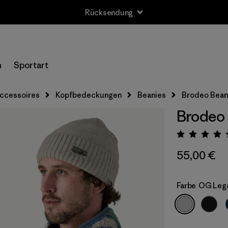
Rücksendung
n
Sportart
ccessoires
Kopfbedeckungen
Beanies
Brodeo Bean
Brodeo
Bewert
55,00 €
Farbe
OG Lega