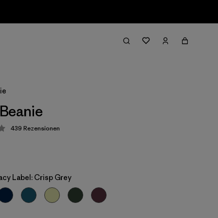
ie
 Beanie
439
Rezensionen
ung: 4.3 / 5
cy Label: Crisp Grey