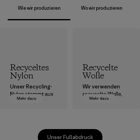
Wie wir produzieren
Wo wir produzieren
Recyceltes
Recycelte
Nylon
Wolle
Unser Recycling-
Wir verwenden
Nylon stammt aus
recycelte Wolle,
Mehr dazu
Mehr dazu
postindustriellen
um die
Faserresten,
Nutzungsdauer
Ausschuss von
bereits
Webereien und
produzierter
recycelten
Fasern zu
Unser Fußabdruck
Postconsumer-
verlängern.