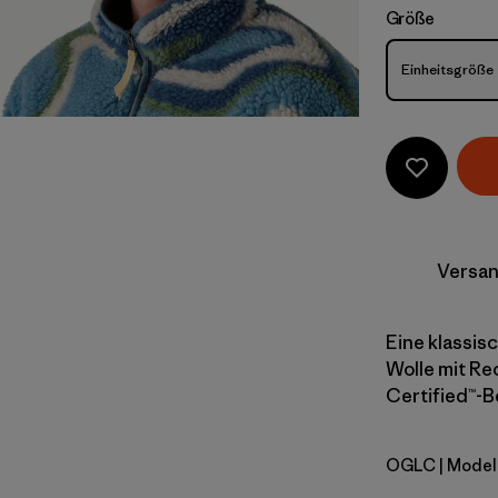
Größe
Größe
Einheitsgröße
Versan
Eine klassis
Wolle mit Rec
Certified™-B
OGLC
| Model
OG Legacy