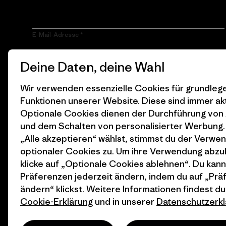
E-Mail-Adresse
Durch Klicken auf die Anmelden Taste, erkläre mich damit
Deine Daten, deine Wahl
einverstanden, dass Patagonia meine E-Mail-Adresse
verarbeitet und mir E-Mails für Produkt-Highlights, spannende
Stories, Informationen über Aktivismus, Veranstaltungen und
Wir verwenden essenzielle Cookies für grundle
mehr gemäß der
Datenschutzerklärung
von Patagonia zusendet.
Funktionen unserer Website. Diese sind immer akt
Optionale Cookies dienen der Durchführung von
Anmelden
und dem Schalten von personalisierter Werbung
„Alle akzeptieren“ wählst, stimmst du der Verwe
optionaler Cookies zu. Um ihre Verwendung abzu
klicke auf „Optionale Cookies ablehnen“. Du kann
Präferenzen jederzeit ändern, indem du auf „Pr
ändern“ klickst. Weitere Informationen findest du
Cookie-Erklärung
und in unserer
Datenschutzerkl
© 2026 Patagonia, Inc. All Rights Reserved.