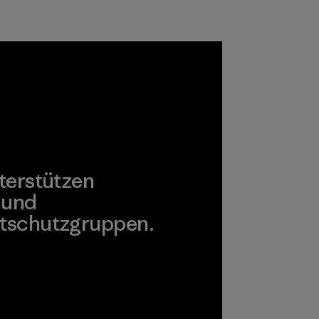
Ausrüstung
Standard
verwenden.
beziehen.
Außerdem nutzen
Materialien
wir recycelte
Wolle, um die
Lebensdauer von
wertvollen, bereits
produzierten
Fasern zu
verlängern.
terstützen
Materialien
 und
tschutzgruppen.
agonia Action Works