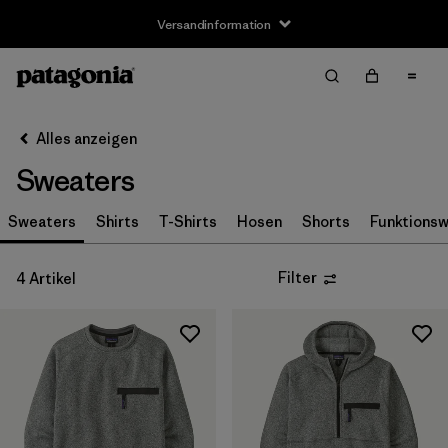
Versandinformation
Filter & Sort
Alle löschen
Sortieren nach
Alles anzeigen
Filter by
Größe
Sweaters
XS
(4)
Sweaters
Shirts
T-Shirts
Hosen
Shorts
Funktions
S
(4)
Filter
4 Artikel
M
(3)
L
(2)
XL
(4)
XXL
(3)