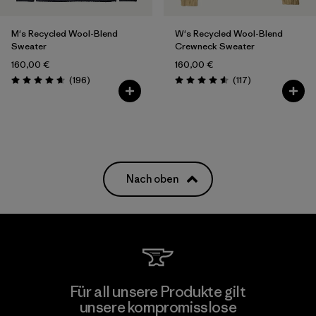
M's Recycled Wool-Blend
W's Recycled Wool-Blend
Sweater
Crewneck Sweater
160,00 €
160,00 €
Rezensionen
Rezensionen
(196
)
(117
)
Bewertung: 4.7 / 5
Bewertung: 4.5 / 5
Nach oben
Für all unsere Produkte gilt
unsere kompromisslose