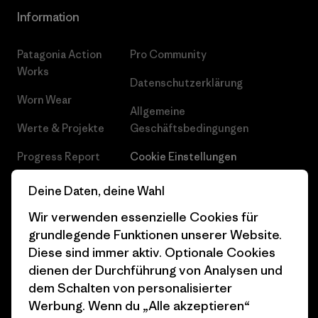
Information
Patagonia Action
Pro Community
Works
Datenschutzerklärung
Worn Wear
Allgemeine
Werte & Projekte
Geschäftsbedingungen
Progress Report
Cookie Einstellungen
Business Unusual
Karriere
Deine Daten, deine Wahl
Klimaziele
Pressekontakt
Wir verwenden essenzielle Cookies für
grundlegende Funktionen unserer Website.
1% For The Planet
Industry program
Diese sind immer aktiv. Optionale Cookies
dienen der Durchführung von Analysen und
Wie wir finanzieren
Affiliate-Programm
dem Schalten von personalisierter
Geschenkgutscheine
Patagonia Deutschland
Werbung. Wenn du „Alle akzeptieren“
Seitenverzeichnis