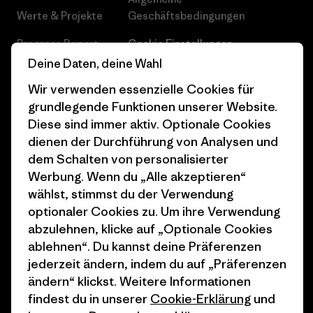
Werte & Projekte
Geschäftsbedingungen
Progress Report
Cookie Einstellungen
Deine Daten, deine Wahl
Business Unusual
Karriere
Wir verwenden essenzielle Cookies für
Klimaziele
Pressekontakt
grundlegende Funktionen unserer Website.
Diese sind immer aktiv. Optionale Cookies
1% For The Planet
Industry program
dienen der Durchführung von Analysen und
Wie wir finanzieren
Affiliate-Programm
dem Schalten von personalisierter
Werbung. Wenn du „Alle akzeptieren“
Geschenkgutscheine
Patagonia Deutschland
wählst, stimmst du der Verwendung
Seitenverzeichnis
optionaler Cookies zu. Um ihre Verwendung
Stores in deiner
abzulehnen, klicke auf „Optionale Cookies
Nähe
ablehnen“. Du kannst deine Präferenzen
jederzeit ändern, indem du auf „Präferenzen
ändern“ klickst. Weitere Informationen
findest du in unserer
Cookie-Erklärung
und