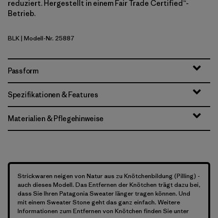
reduziert. Hergestellt in einem Fair Trade Certified™-
Betrieb.
BLK
| Modell-Nr. 25887
Black
Passform
Spezifikationen & Features
Materialien & Pflegehinweise
Strickwaren neigen von Natur aus zu Knötchenbildung (Pilling) -
auch dieses Modell. Das Entfernen der Knötchen trägt dazu bei,
dass Sie Ihren Patagonia Sweater länger tragen können. Und
mit einem Sweater Stone geht das ganz einfach. Weitere
Informationen zum Entfernen von Knötchen finden Sie unter