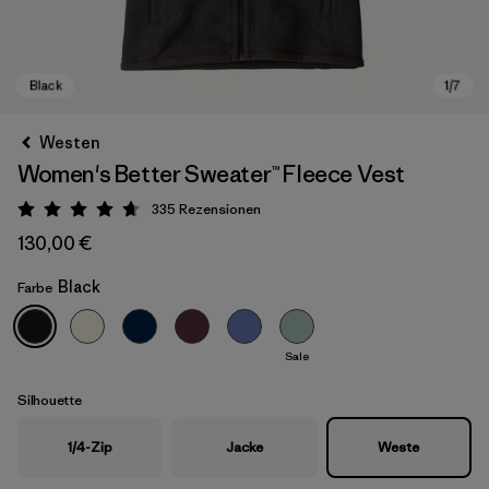
Westen
Women's Better Sweater™ Fleece Vest
335
Rezensionen
Bewertung: 4.7 / 5
130,00 €
Black
Farbe
Black
Sale
Silhouette
1/4-Zip
Jacke
Weste