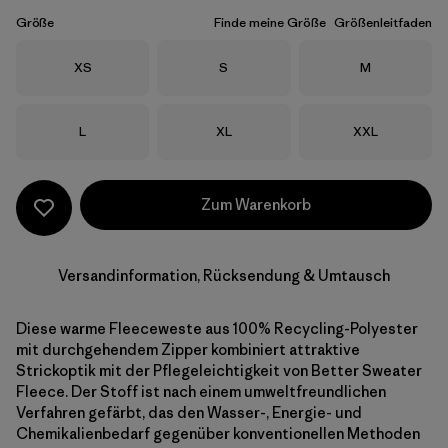
Größe
Finde meine Größe
Größenleitfaden
Größe
Größe
Größe
XS
S
M
Größe
Größe
Größe
L
XL
XXL
Zum Warenkorb
Versandinformation, Rücksendung & Umtausch
Diese warme Fleeceweste aus 100% Recycling-Polyester
mit durchgehendem Zipper kombiniert attraktive
Strickoptik mit der Pflegeleichtigkeit von Better Sweater
Fleece. Der Stoff ist nach einem umweltfreundlichen
Verfahren gefärbt, das den Wasser-, Energie- und
Chemikalienbedarf gegenüber konventionellen Methoden