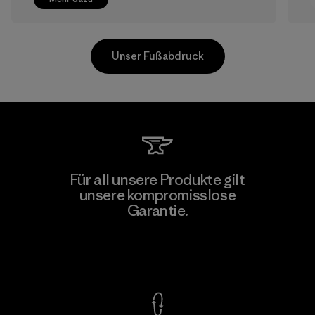
Unser Fußabdruck
CKT Apparel (Pvt) Ltd. -
Für all unsere Produkte gilt
Agalawatte
unsere kompromisslose
M
Garantie.
Factory
Kompromisslose Garantie