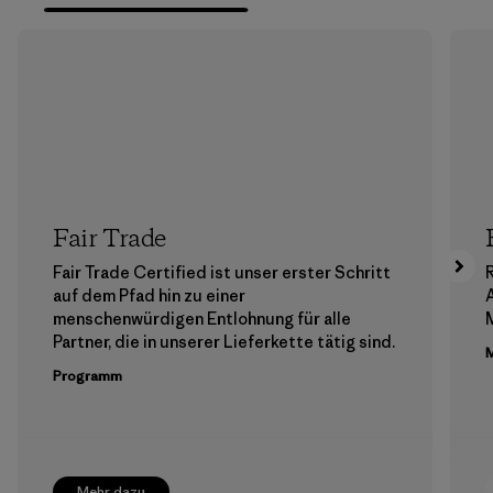
Fair Trade
Fair Trade Certified ist unser erster Schritt
auf dem Pfad hin zu einer
menschenwürdigen Entlohnung für alle
M
Partner, die in unserer Lieferkette tätig sind.
M
Programm
Mehr dazu