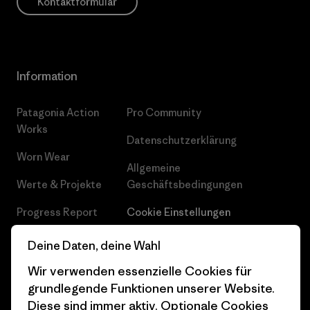
Kontaktformular
Information
Patagonia Action
Pro Community
Works
Datenschutzerklärung
Worn Wear
Allgemeine
Werte & Projekte
Geschäftsbedingungen
Progress Report
Cookie Einstellungen
Business Unusual
Karriere
Deine Daten, deine Wahl
Klimaziele
Pressekontakt
Wir verwenden essenzielle Cookies für
grundlegende Funktionen unserer Website.
1% For The Planet
Industry program
Diese sind immer aktiv. Optionale Cookies