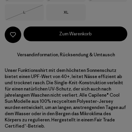
Größe
Größe
L
XL
Nicht lieferbar
Zum Warenkorb
Versandinformation, Rücksendung & Umtausch
Unser Funktionsshirt mit dem höchsten Sonnenschutz
bietet einen UPF-Wert von 40+, leitet Nässe effizient ab
und trocknet rasch. Die Single-Knit-Konstruktion verleiht
für einen natürlichen UV-Schutz, der sich auch nach
jahrelangem Waschen nicht verliert. Alle Capilene® Cool
Sun Modelle aus 100% recyceltem Polyester-Jersey
wurden entwickelt, um an langen, anstrengenden Tagen auf
dem Wasser oder in den Bergen das Mikroklima des
Körpers zu regulieren. Hergestellt in einem Fair Trade
Certified™-Betrieb.