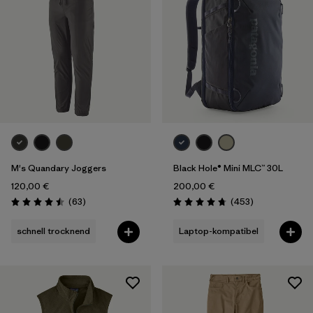
M's Quandary Joggers
Black Hole® Mini MLC™ 30L
120,00 €
200,00 €
Rezensionen
Rezensionen
(63
)
(453
)
Bewertung: 4.5 / 5
Bewertung: 4.7 / 5
schnell trocknend
Laptop-kompatibel