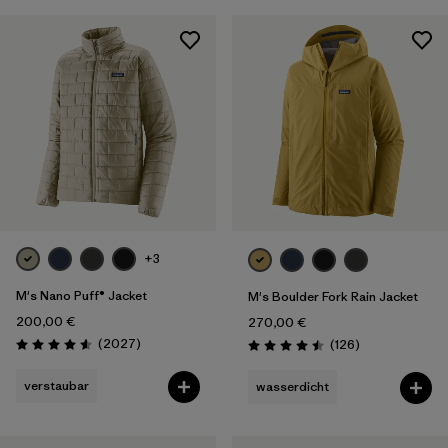
+3
M's Nano Puff® Jacket
M's Boulder Fork Rain Jacket
200,00 €
270,00 €
Rezensionen
(2027
)
Rezensionen
(126
)
Bewertung: 4.6 / 5
Bewertung: 4.5 / 5
verstaubar
wasserdicht