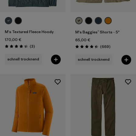
M's Textured Fleece Hoody
M's Baggies™ Shorts - 5"
170,00 €
65,00 €
Rezensionen
(3
)
Rezensionen
(669
)
Bewertung: 4.3 / 5
Bewertung: 4.4 / 5
schnell trocknend
schnell trocknend