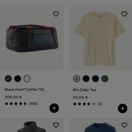
Sportart
Filter by
Produktfamilie
Filter by
Volumen
Black Hole® Duffel 70L
M's Daily Tee
200,00 €
50,00 €
Rezensionen
(156
)
Rezensionen
(3
)
Bewertung: 4.6 / 5
Bewertung: 3.7 / 5