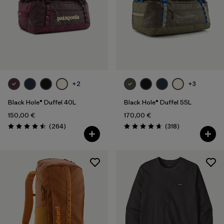
+2
+3
Black Hole® Duffel 40L
Black Hole® Duffel 55L
150,00 €
170,00 €
Rezensionen
Rezensionen
(264
)
(318
)
Bewertung: 4.5 / 5
Bewertung: 4.7 / 5