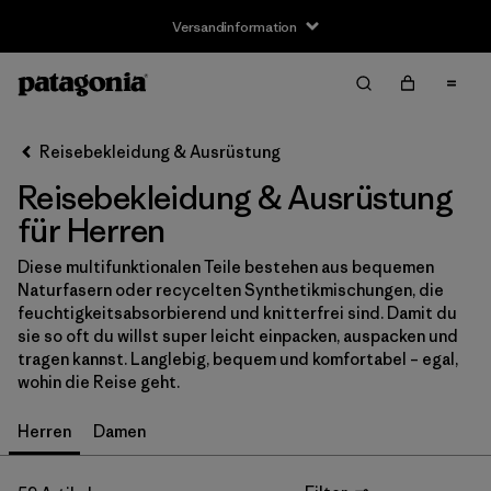
Versandinformation
Filter & Sort
Alle löschen
Sortieren nach
Reisebekleidung & Ausrüstung
Filter by
Größe
Reisebekleidung & Ausrüstung
XS
(28)
für Herren
S
(30)
Diese multifunktionalen Teile bestehen aus bequemen
Naturfasern oder recycelten Synthetikmischungen, die
M
(30)
feuchtigkeitsabsorbierend und knitterfrei sind. Damit du
sie so oft du willst super leicht einpacken, auspacken und
L
(30)
tragen kannst. Langlebig, bequem und komfortabel – egal,
wohin die Reise geht.
XL
(29)
Herren
Damen
XXL
(28)