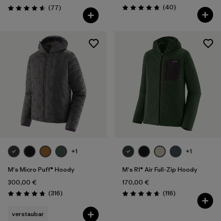
Rezensionen
Rezensionen
(40
)
(77
)
Bewertung: 4.8 / 5
Bewertung: 4.6 / 5
+1
+1
M's Micro Puff® Hoody
M's R1® Air Full-Zip Hoody
300,00 €
170,00 €
Rezensionen
Rezensionen
(316
)
(116
)
Bewertung: 4.7 / 5
Bewertung: 4.7 / 5
verstaubar