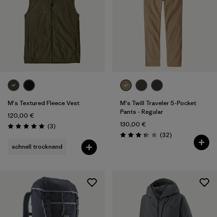
M's Textured Fleece Vest
M's Twill Traveler 5-Pocket
Pants - Regular
120,00 €
130,00 €
Rezensionen
(3
)
Bewertung: 5.0 / 5
Rezensionen
(32
)
Bewertung: 3.3 / 5
schnell trocknend