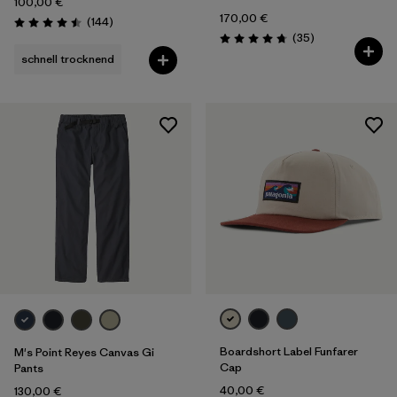
100,00 €
170,00 €
Rezensionen
(144
)
Bewertung: 4.5 / 5
Rezensionen
(35
)
Bewertung: 4.7 / 5
schnell trocknend
Boardshort Label Funfarer
M's Point Reyes Canvas Gi
Cap
Pants
40,00 €
130,00 €