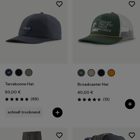
Terrebonne Hat
Broadcaster Hat
50,00 €
40,00 €
Rezensionen
(69
)
Rezensionen
(13
)
Bewertung: 4.8 / 5
Bewertung: 4.5 / 5
schnell trocknend