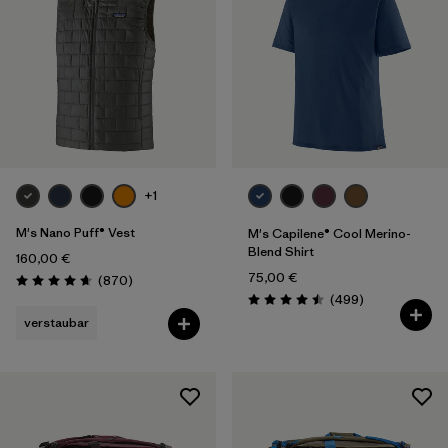
+1
M's Nano Puff® Vest
M's Capilene® Cool Merino-
Blend Shirt
160,00 €
75,00 €
Rezensionen
(870
)
Bewertung: 4.7 / 5
Rezensionen
(499
)
Bewertung: 4.5 / 5
verstaubar