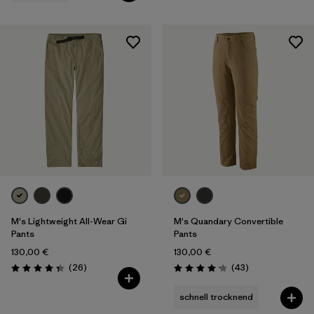
M's Lightweight All-Wear Gi
M's Quandary Convertible
Pants
Pants
130,00 €
130,00 €
Rezensionen
Rezensionen
(26
)
(43
)
Bewertung: 4.3 / 5
Bewertung: 4.2 / 5
schnell trocknend