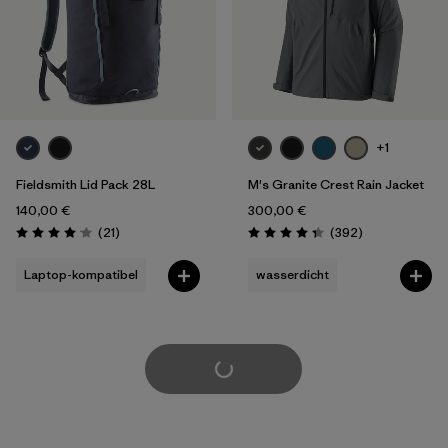
+1
Fieldsmith Lid Pack 28L
M's Granite Crest Rain Jacket
140,00 €
300,00 €
Rezensionen
Rezensionen
(21
)
(392
)
Bewertung: 4.0 / 5
Bewertung: 4.4 / 5
Laptop-kompatibel
wasserdicht
weitere laden