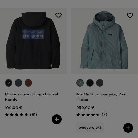
M's Boardshort Logo Uprisal
M's Outdoor Everyday Rain
Hoody
Jacket
100,00 €
250,00 €
Rezensionen
Rezensionen
(81
)
(7
)
Bewertung: 4.6 / 5
Bewertung: 4.4 / 5
wasserdicht