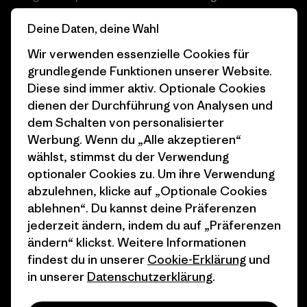
Business Unusual
Karriere
Deine Daten, deine Wahl
Klimaziele
Pressekontakt
Wir verwenden essenzielle Cookies für
grundlegende Funktionen unserer Website.
1% For The Planet
Industry program
Diese sind immer aktiv. Optionale Cookies
dienen der Durchführung von Analysen und
Wie wir finanzieren
Affiliate-Programm
dem Schalten von personalisierter
Geschenkgutscheine
Patagonia Deutschland
Werbung. Wenn du „Alle akzeptieren“
Seitenverzeichnis
wählst, stimmst du der Verwendung
Stores in deiner
optionaler Cookies zu. Um ihre Verwendung
Nähe
abzulehnen, klicke auf „Optionale Cookies
ablehnen“. Du kannst deine Präferenzen
jederzeit ändern, indem du auf „Präferenzen
ändern“ klickst. Weitere Informationen
findest du in unserer
Cookie-Erklärung
und
© 2026 Patagonia, Inc. All Rights Reserved.
in unserer
Datenschutzerklärung
.