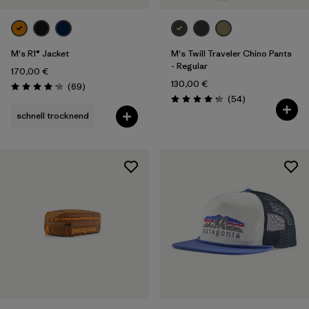
M's R1® Jacket
M's Twill Traveler Chino Pants
- Regular
170,00 €
130,00 €
Rezensionen
(69
)
Bewertung: 4.1 / 5
Rezensionen
(54
)
Bewertung: 4.3 / 5
schnell trocknend