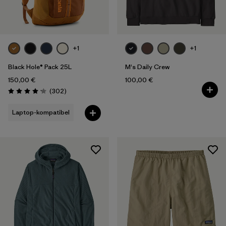
+1
+1
Black Hole® Pack 25L
M's Daily Crew
150,00 €
100,00 €
Rezensionen
(302
)
Bewertung: 4.2 / 5
Laptop-kompatibel