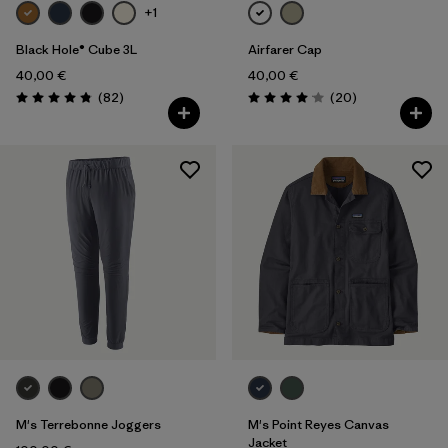
+1
Black Hole® Cube 3L
Airfarer Cap
40,00 €
40,00 €
Rezensionen
Rezensionen
(82
)
(20
)
Bewertung: 4.8 / 5
Bewertung: 4.1 / 5
M's Terrebonne Joggers
M's Point Reyes Canvas
Jacket