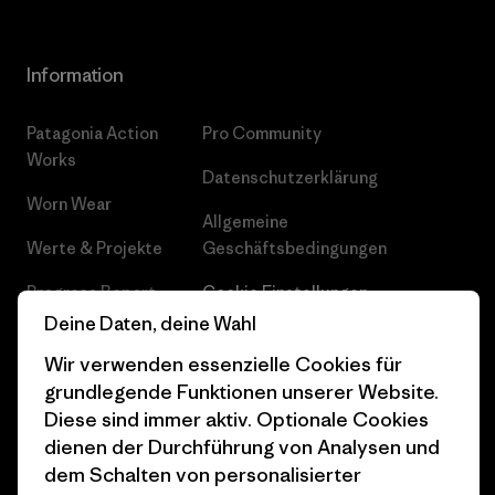
Information
Patagonia Action
Pro Community
Works
Datenschutzerklärung
Worn Wear
Allgemeine
Werte & Projekte
Geschäftsbedingungen
Progress Report
Cookie Einstellungen
Deine Daten, deine Wahl
Business Unusual
Karriere
Wir verwenden essenzielle Cookies für
Klimaziele
Pressekontakt
grundlegende Funktionen unserer Website.
Diese sind immer aktiv. Optionale Cookies
1% For The Planet
Industry program
dienen der Durchführung von Analysen und
Wie wir finanzieren
Affiliate-Programm
dem Schalten von personalisierter