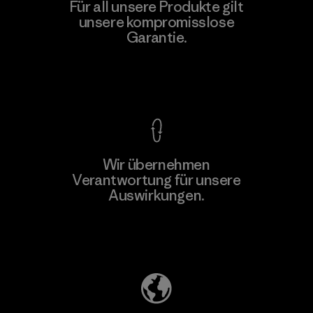
Viet Tien Garment JSC
Für all unsere Produkte gilt
unsere kompromisslose
Factory
M
Garantie.
Kompromisslose Garantie
Wir übernehmen
Mehr dazu
Verantwortung für unsere
Auswirkungen.
Unser Fußabdruck