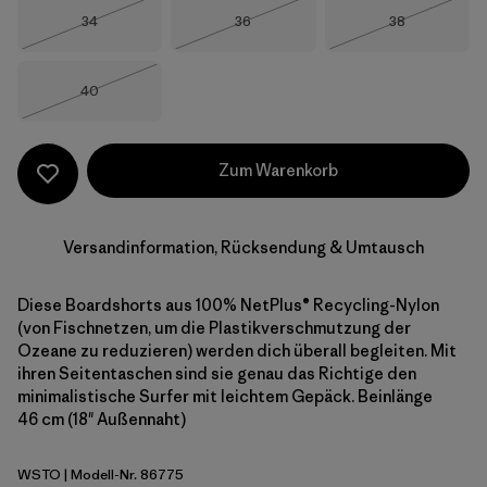
Größe
Größe
Größe
34
36
38
Nicht lieferbar
Nicht lieferbar
Nicht lieferba
Größe
40
Nicht lieferbar
Zum Warenkorb
Versandinformation, Rücksendung & Umtausch
Diese Boardshorts aus 100% NetPlus® Recycling-Nylon
(von Fischnetzen, um die Plastikverschmutzung der
Ozeane zu reduzieren) werden dich überall begleiten. Mit
ihren Seitentaschen sind sie genau das Richtige den
minimalistische Surfer mit leichtem Gepäck. Beinlänge
46 cm (18" Außennaht)
WSTO
| Modell-Nr. 86775
Weathered Stone