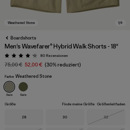
Boardshorts
Men's Wavefarer® Hybrid Walk Shorts - 18"
80
Rezensionen
Bewertung: 4.2 / 5
75,00 €
52,00 €
(30% reduziert)
Weathered Stone
Farbe
Weathered Stone
Sale
Sale
Größe
Finde meine Größe
Größenleitfaden
Größe
Größe
Größe
28
30
32
Nicht lieferba