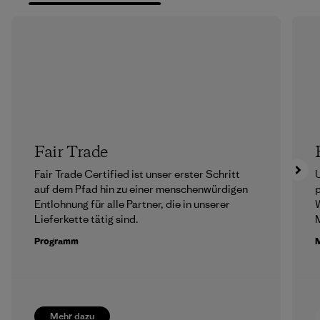
Fair Trade
Fair Trade Certified ist unser erster Schritt
U
auf dem Pfad hin zu einer menschenwürdigen
p
Entlohnung für alle Partner, die in unserer
Lieferkette tätig sind.
M
Programm
M
Mehr dazu