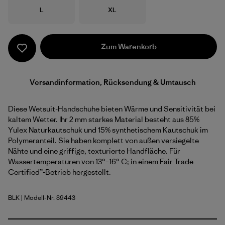
Größe
Größe
L
XL
Zum Warenkorb
Versandinformation, Rücksendung & Umtausch
Diese Wetsuit-Handschuhe bieten Wärme und Sensitivität bei
kaltem Wetter. Ihr 2 mm starkes Material besteht aus 85%
Yulex Naturkautschuk und 15% synthetischem Kautschuk im
Polymeranteil. Sie haben komplett von außen versiegelte
Nähte und eine griffige, texturierte Handfläche. Für
Wassertemperaturen von 13°–16° C; in einem Fair Trade
Certified™-Betrieb hergestellt.
BLK
| Modell-Nr. 89443
Black