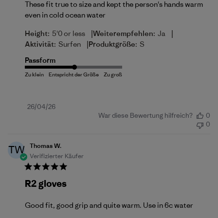
These fit true to size and kept the person's hands warm
even in cold ocean water
|
|
Height:
5'0 or less
Weiterempfehlen:
Ja
|
Aktivität:
Surfen
Produktgröße:
S
Passform
Veröffentlichungsdatum
26/04/26
War diese Bewertung hilfreich?
0
0
Thomas W.
TW
Verifizierter Käufer
R2 gloves
Good fit, good grip and quite warm. Use in 6c water