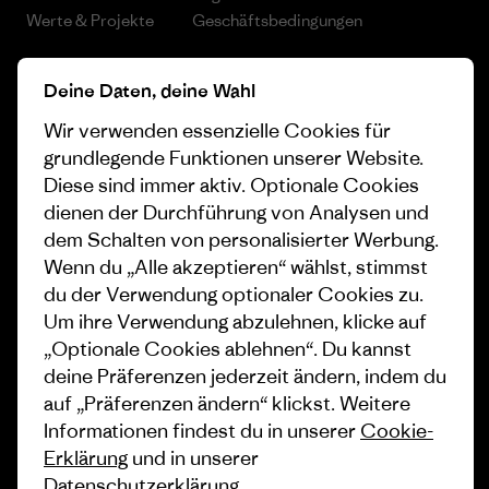
Werte & Projekte
Geschäftsbedingungen
Progress Report
Cookie Einstellungen
Deine Daten, deine Wahl
Business Unusual
Karriere
Wir verwenden essenzielle Cookies für
Klimaziele
Pressekontakt
grundlegende Funktionen unserer Website.
Diese sind immer aktiv. Optionale Cookies
1% For The Planet
Industry program
dienen der Durchführung von Analysen und
dem Schalten von personalisierter Werbung.
Wie wir finanzieren
Affiliate-Programm
Wenn du „Alle akzeptieren“ wählst, stimmst
Geschenkgutscheine
Patagonia Deutschland
du der Verwendung optionaler Cookies zu.
Seitenverzeichnis
Um ihre Verwendung abzulehnen, klicke auf
Stores in deiner Nähe
„Optionale Cookies ablehnen“. Du kannst
deine Präferenzen jederzeit ändern, indem du
auf „Präferenzen ändern“ klickst. Weitere
Informationen findest du in unserer
Cookie-
Erklärung
und in unserer
© 2026 Patagonia, Inc. All Rights Reserved.
Datenschutzerklärung
.