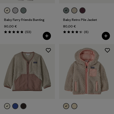
Baby Furry Friends Bunting
Baby Retro Pile Jacket
90,00 €
80,00 €
Rezensionen
Rezensionen
(53
)
(6
)
Bewertung: 4.8 / 5
Bewertung: 4.3 / 5