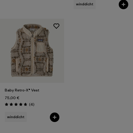
winddicht
Baby Retro-X® Vest
75,00 €
Rezensionen
(4
)
Bewertung: 4.8 / 5
winddicht