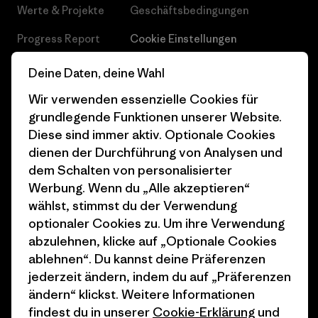
Werte & Projekte
Geschäftsbedingungen
Progress Report
Cookie Einstellungen
Business Unusual
Karriere
Deine Daten, deine Wahl
Klimaziele
Pressekontakt
Wir verwenden essenzielle Cookies für
grundlegende Funktionen unserer Website.
1% For The Planet
Industry program
Diese sind immer aktiv. Optionale Cookies
dienen der Durchführung von Analysen und
Wie wir finanzieren
Affiliate-Programm
dem Schalten von personalisierter
Geschenkgutscheine
Patagonia Deutschland
Werbung. Wenn du „Alle akzeptieren“
Seitenverzeichnis
wählst, stimmst du der Verwendung
Stores in deiner
optionaler Cookies zu. Um ihre Verwendung
Nähe
abzulehnen, klicke auf „Optionale Cookies
ablehnen“. Du kannst deine Präferenzen
jederzeit ändern, indem du auf „Präferenzen
ändern“ klickst. Weitere Informationen
findest du in unserer
Cookie-Erklärung
und
© 2026 Patagonia, Inc. All Rights Reserved.