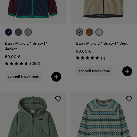
2 Jahre
(12)
3 Jahre
(12)
Alle anzeigen (3)
Filter by
Baby Micro D® Snap-T®
Baby Micro D® Snap-T® Vest
Preis
Jacket
60,00 €
80,00 €
Rezensionen
(1
)
Filter by
Farbe
Bewertung: 5.0 / 5
Rezensionen
(266
)
Bewertung: 4.7 / 5
schnell trocknend
Filter by
Eigenschaften
schnell trocknend