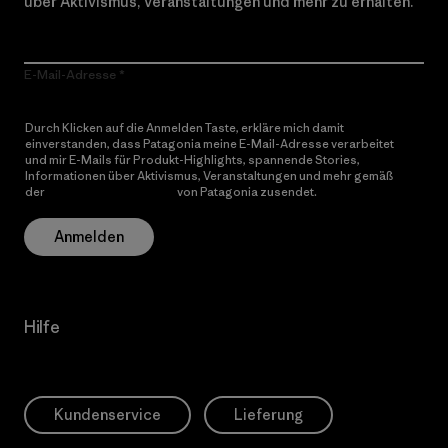
über Aktivismus, Veranstaltungen und mehr zu erhalten.
E-Mail-Adresse
Durch Klicken auf die Anmelden Taste, erkläre mich damit
einverstanden, dass Patagonia meine E-Mail-Adresse verarbeitet
und mir E-Mails für Produkt-Highlights, spannende Stories,
Informationen über Aktivismus, Veranstaltungen und mehr gemäß
der
Datenschutzerklärung
von Patagonia zusendet.
Anmelden
Hilfe
Kundenservice
Lieferung