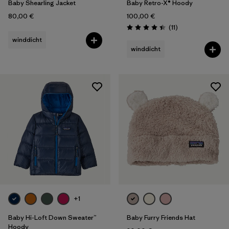
Baby Shearling Jacket
Baby Retro-X® Hoody
80,00 €
100,00 €
Rezensionen
(11
)
Bewertung: 4.5 / 5
winddicht
winddicht
+1
Baby Hi-Loft Down Sweater™
Baby Furry Friends Hat
Hoody