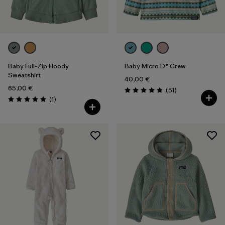
Baby Full-Zip Hoody
Baby Micro D® Crew
Sweatshirt
40,00 €
65,00 €
Rezensionen
(51
)
Bewertung: 4.9 / 5
Rezensionen
(1
)
Bewertung: 5.0 / 5