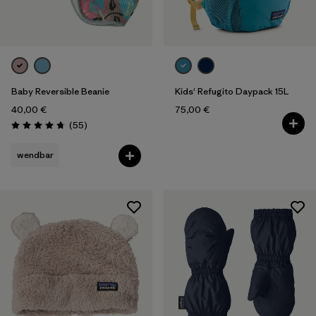
Baby Reversible Beanie
Kids' Refugito Daypack 15L
40,00 €
75,00 €
Rezensionen
(55
)
Bewertung: 4.7 / 5
wendbar