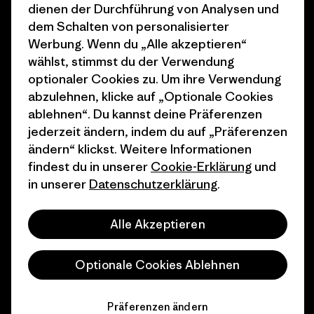
dienen der Durchführung von Analysen und
Wie wir finanzieren
Affiliate-Programm
dem Schalten von personalisierter
Geschenkgutscheine
Patagonia Deutschland
Werbung. Wenn du „Alle akzeptieren“
Seitenverzeichnis
wählst, stimmst du der Verwendung
Stores in deiner
optionaler Cookies zu. Um ihre Verwendung
Nähe
abzulehnen, klicke auf „Optionale Cookies
ablehnen“. Du kannst deine Präferenzen
jederzeit ändern, indem du auf „Präferenzen
ändern“ klickst. Weitere Informationen
findest du in unserer
Cookie-Erklärung
und
© 2026 Patagonia, Inc. All Rights Reserved.
in unserer
Datenschutzerklärung
.
Alle Akzeptieren
Deutsch
Optionale Cookies Ablehnen
Präferenzen ändern