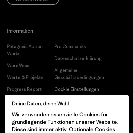
Information
Patagonia Action
Pro Community
Works
Datenschutzerklärung
Worn Wear
Allgemeine
Werte & Projekte
Geschäftsbedingungen
Progress Report
Cookie Einstellungen
Business Unusual
Karriere
Deine Daten, deine Wahl
Klimaziele
Pressekontakt
Wir verwenden essenzielle Cookies für
grundlegende Funktionen unserer Website.
1% For The Planet
Industry program
Diese sind immer aktiv. Optionale Cookies