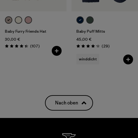
Baby Furry Friends Hat
Baby Puff Mitts
30,00 €
45,00 €
Rezensionen
Rezensionen
(107
)
(29
)
Bewertung: 4.4 / 5
Bewertung: 4.1 / 5
winddicht
Nach oben