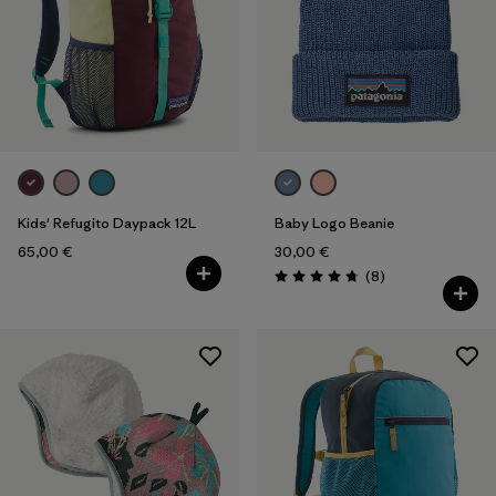
Filter by
Preis
Filter by
Passform
Filter by
Farbe
Filter by
Eigenschaften
Kids' Refugito Daypack 12L
Baby Logo Beanie
65,00 €
30,00 €
Rezensionen
(8
)
Bewertung: 4.8 / 5