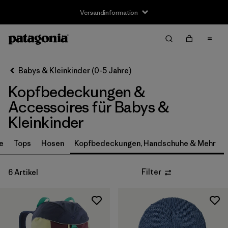
Versandinformation
Filter & Sort
Alle löschen
Sortieren nach
Babys & Kleinkinder (0-5 Jahre)
Filter by
Größe
Kopfbedeckungen &
0-3m
(3)
Accessoires für Babys &
Kleinkinder
3-6m
(3)
e
Tops
Hosen
Kopfbedeckungen, Handschuhe & Mehr
6-12m
(3)
12-24m
(3)
Filter
6 Artikel
2-5 Jahre
(3)
Einheitsgröße
(3)