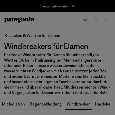
Versandinformation
Filter & Sort
Alle löschen
Sortieren nach
Jacken & Westen für Damen
Filter by
Größe
Windbreakers für Damen
XS
(5)
Entdecke Windbreaker für Damen für unbeständiges
Wetter. Ob beim Trailrunning, auf Mehrseillängenrouten
S
(6)
oder beim Biken – unsere wasserabweisenden oder
wasserdichten Windjacken mit Kapuze trotzen jeder Böe
M
(6)
und jedem Sturm. Die meisten Modelle sind klein packbar
und lassen sich in der eigenen Tasche verstauen, damit du
L
(5)
sie immer und überall dabei hast. Mit diesen leichten Wind-
und Regenjacken für Damen wirft dich nichts aus der Bahn.
XL
(5)
Mit Isolation
Regenbekleidung
Windbreaker
Hardshell
XXL
(2)