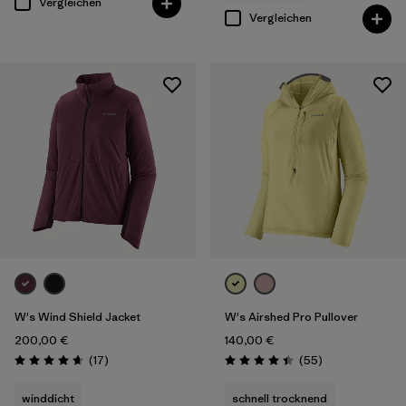
Vergleichen
Vergleichen
W's Wind Shield Jacket
W's Airshed Pro Pullover
200,00 €
140,00 €
Rezensionen
Rezensionen
(17
)
(55
)
Bewertung: 4.6 / 5
Bewertung: 4.4 / 5
winddicht
schnell trocknend