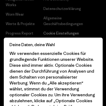
Works
Datenschutzerklärung
Worn Wear
Allgemeine
Werte & Projekte
Geschäftsbedingungen
Progress Report
Cookie Einstellungen
Business Unusual
Karriere
Deine Daten, deine Wahl
Klimaziele
Pressekontakt
Wir verwenden essenzielle Cookies für
grundlegende Funktionen unserer Website.
1% For The Planet
Industry program
Diese sind immer aktiv. Optionale Cookies
dienen der Durchführung von Analysen und
Wie wir finanzieren
Affiliate-Programm
dem Schalten von personalisierter
Geschenkgutscheine
Patagonia Deutschland
Werbung. Wenn du „Alle akzeptieren“
Seitenverzeichnis
wählst, stimmst du der Verwendung
Stores in deiner
optionaler Cookies zu. Um ihre Verwendung
Nähe
abzulehnen, klicke auf „Optionale Cookies