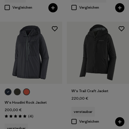
Vergleichen
Vergleichen
W's Trail Craft Jacket
220,00 €
W's Houdini Rock Jacket
200,00 €
verstaubar
Rezensionen
(4
)
Bewertung: 5.0 / 5
Vergleichen
verstaubar