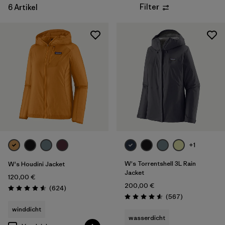
Filter
6 Artikel
Filter by
Produktfamilie
Filter by
Passform
Filter by
Farbe
Filter by
Preis
Filter by
Eigenschaften
Filter by
+1
Material
W's Torrentshell 3L Rain
W's Houdini Jacket
Jacket
120,00 €
200,00 €
Rezensionen
(624
)
Bewertung: 4.6 / 5
Rezensionen
(567
)
Bewertung: 4.6 / 5
winddicht
wasserdicht