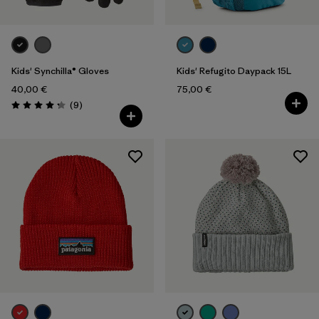
Kids' Synchilla® Gloves
Kids' Refugito Daypack 15L
40,00 €
75,00 €
Rezensionen
(9
)
Bewertung: 4.2 / 5