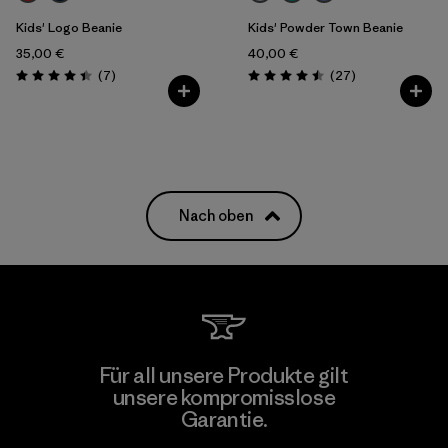
Kids' Logo Beanie
Kids' Powder Town Beanie
35,00 €
40,00 €
Rezensionen
Rezensionen
(7
)
(27
)
Bewertung: 4.4 / 5
Bewertung: 4.5 / 5
Nach oben
Für all unsere Produkte gilt
unsere kompromisslose
Garantie.