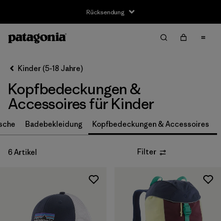
Rücksendung
Filter & Sort
Alle löschen
Sortieren nach
Kinder (5-18 Jahre)
Filter by
Größe
Kopfbedeckungen &
S
(1)
Accessoires für Kinder
M
(1)
sche
Badebekleidung
Kopfbedeckungen & Accessoires
L
(1)
Filter
6 Artikel
Einheitsgröße
(5)
Filter by
Preis