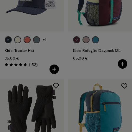
Filter by
Passform
Filter by
Farbe
Filter by
Eigenschaften
+1
Filter by
Material
Kids' Trucker Hat
Kids' Refugito Daypack 12L
35,00 €
65,00 €
Filter by
Produktfamilie
Rezensionen
(152
)
Bewertung: 4.7 / 5
Filter by
Kinder