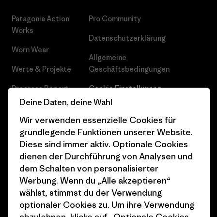
Patagonia Action
Pro Community
Works
Datenschutzerklärung
Worn Wear
Allgemeine
Werte & Projekte
Geschäftsbedingungen
Progress Report
Cookie Einstellungen
Deine Daten, deine Wahl
Business Unusual
Karriere
Wir verwenden essenzielle Cookies für
Klimaziele
Pressekontakt
grundlegende Funktionen unserer Website.
Diese sind immer aktiv. Optionale Cookies
1% For The Planet
Industry program
dienen der Durchführung von Analysen und
Wie wir finanzieren
Affiliate-Programm
dem Schalten von personalisierter
Werbung. Wenn du „Alle akzeptieren“
Geschenkgutscheine
Patagonia Deutschland
wählst, stimmst du der Verwendung
Seitenverzeichnis
optionaler Cookies zu. Um ihre Verwendung
Stores in deiner
abzulehnen, klicke auf „Optionale Cookies
Nähe