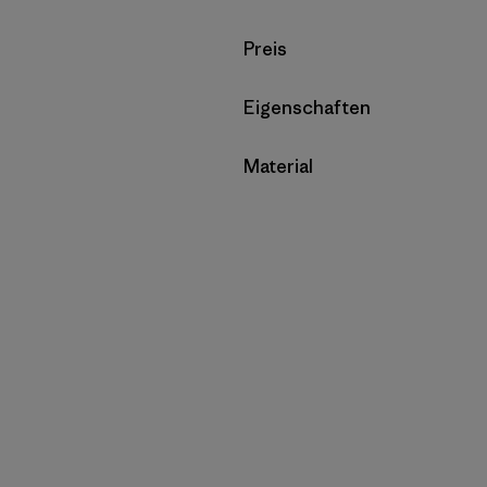
Filter by
Preis
Filter by
Eigenschaften
Filter by
Material