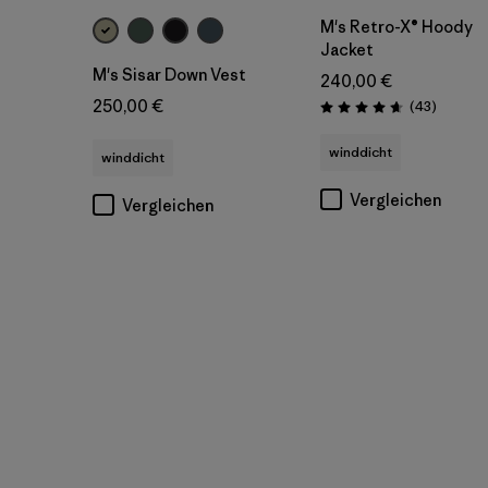
M's Retro-X® Hoody
Jacket
M's Sisar Down Vest
240,00 €
250,00 €
Rezensi
(43
)
Bewertung: 4.6 / 5
winddicht
winddicht
Vergleichen
Vergleichen