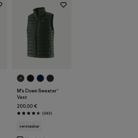
M's Down Sweater™
Vest
ionen
200,00 €
Rezensionen
(343
)
Bewertung: 4.5 / 5
verstaubar