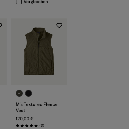
Vergleichen
M's Textured Fleece
Vest
onen
120,00 €
Rezensionen
(3
)
Bewertung: 5.0 / 5