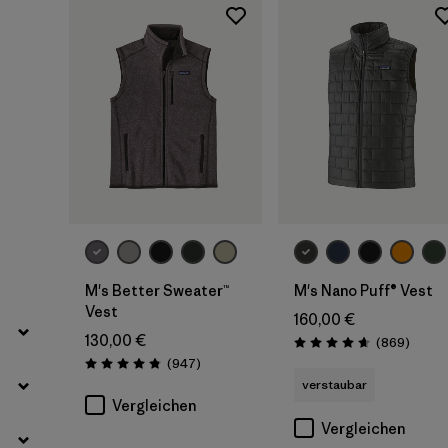
Filter by
Produktfamilie
Filter by
Passform
Filter by
Farbe
Filter by
Preis
Filter by
Eigenschaften
Filter by
Material
M's Better Sweater™
M's Nano Puff® Vest
Vest
160,00 €
130,00 €
Rezens
(869
)
Bewertung: 4.7 / 5
Rezensionen
(947
)
Bewertung: 4.8 / 5
verstaubar
Vergleichen
Vergleichen