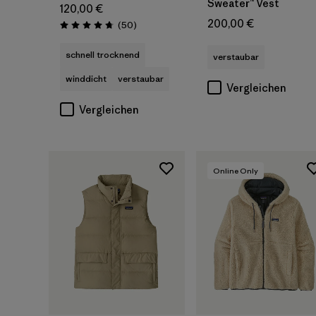
Sweater™ Vest
120,00 €
200,00 €
Rezensionen
(50
)
Bewertung: 4.8 / 5
schnell trocknend
verstaubar
winddicht
verstaubar
Vergleichen
Vergleichen
Online Only