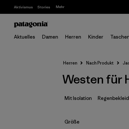
Mehr
Aktivismus
Stories
Aktuelles
Damen
Herren
Kinder
Tasche
Herren
Nach Produkt
Ja
Westen für 
Mit Isolation
Regenbeklei
Filter by
Größe