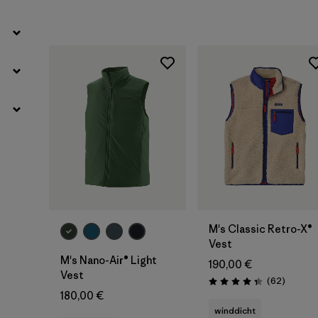
M's Classic Retro-X®
Vest
M's Nano-Air® Light
190,00 €
Vest
Rezensi
(62
)
Bewertung: 4.4 / 5
180,00 €
winddicht