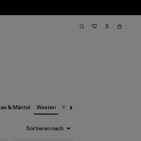
Filter & Sort
kas & Mäntel
Westen
Klettern
Ski/Snowboard