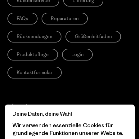
Kundenservice
Lieferung
FAQs
Reparaturen
Rücksendungen
Größenleitfaden
Produktpflege
Login
Kontaktformular
Information
Deine Daten, deine Wahl
Patagonia Action
Pro Community
Wir verwenden essenzielle Cookies für
Works
grundlegende Funktionen unserer Website.
Datenschutzerklärung