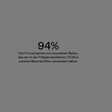
das
wir
in
der
Frühjahrskollektion
2026
in
unseren
Nylonstoffen
verwendet
94%
haben.
Der Prozentanteil von recyceltem Nylon,
das wir in der Frühjahrskollektion 2026 in
unseren Nylonstoffen verwendet haben.