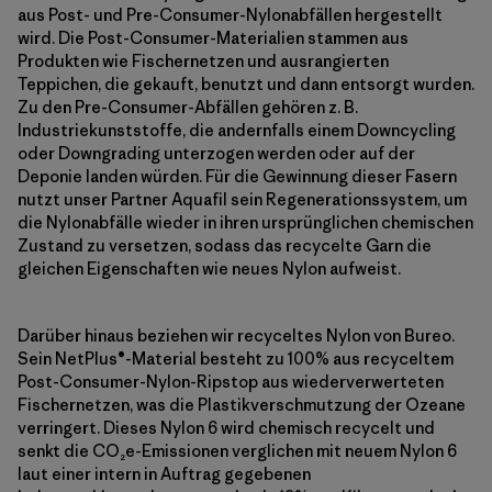
aus Post- und Pre-Consumer-Nylonabfällen hergestellt
wird. Die Post-Consumer-Materialien stammen aus
Produkten wie Fischernetzen und ausrangierten
Teppichen, die gekauft, benutzt und dann entsorgt wurden.
Zu den Pre-Consumer-Abfällen gehören z. B.
Industriekunststoffe, die andernfalls einem Downcycling
oder Downgrading unterzogen werden oder auf der
Deponie landen würden. Für die Gewinnung dieser Fasern
nutzt unser Partner Aquafil sein Regenerationssystem, um
die Nylonabfälle wieder in ihren ursprünglichen chemischen
Zustand zu versetzen, sodass das recycelte Garn die
gleichen Eigenschaften wie neues Nylon aufweist.
Darüber hinaus beziehen wir recyceltes Nylon von Bureo.
Sein NetPlus®-Material besteht zu 100% aus recyceltem
Post-Consumer-Nylon-Ripstop aus wiederverwerteten
Fischernetzen, was die Plastikverschmutzung der Ozeane
verringert. Dieses Nylon 6 wird chemisch recycelt und
senkt die CO₂e-Emissionen verglichen mit neuem Nylon 6
laut einer intern in Auftrag gegebenen