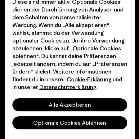
Diese sind immer aktiv. Optionale Cookies
Worn Wear
Allgemeine
dienen der Durchführung von Analysen und
Werte & Projekte
Geschäftsbedingungen
dem Schalten von personalisierter
Werbung. Wenn du „Alle akzeptieren“
Progress Report
Cookie Einstellungen
wählst, stimmst du der Verwendung
optionaler Cookies zu. Um ihre Verwendung
Business Unusual
Karriere
abzulehnen, klicke auf „Optionale Cookies
Klimaziele
Pressekontakt
ablehnen“. Du kannst deine Präferenzen
jederzeit ändern, indem du auf „Präferenzen
1% For The Planet
Industry program
ändern“ klickst. Weitere Informationen
Wie wir finanzieren
Affiliate-Programm
findest du in unserer
Cookie-Erklärung
und
in unserer
Datenschutzerklärung
.
Geschenkgutscheine
Patagonia Deutschland
Seitenverzeichnis
Stores in deiner
Alle Akzeptieren
Nähe
Optionale Cookies Ablehnen