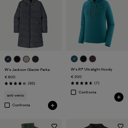
W's R1® Ultralight Hoody
W's Jackson Glacier Parka
€ 200
€ 600
Recensioni
Recensioni
(7
)
(93
)
Valutazione: 4.6 / 5
Valutazione: 4.3 / 5
Confronta
anti-vento
Confronta