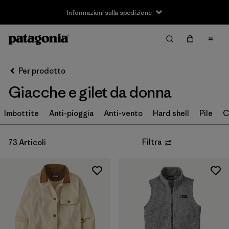
Informazioni sulla spedizione
Filter & Sort
Cancella tutti
Ordina per
Per prodotto
Filtra per
Taglia
Giacche e gilet da donna
XXS
(7)
Imbottite
Anti-pioggia
Anti-vento
Hard shell
Pile
C
XS
(71)
Filtra
73 Articoli
S
(72)
M
(73)
L
(72)
XL
(71)