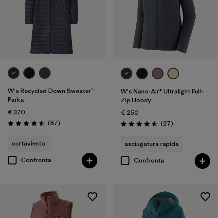
W's Recycled Down Sweater™
W's Nano-Air® Ultralight Full-
Parka
Zip Hoody
€ 370
€ 250
Recensioni
(87
)
Recensioni
(27
)
Valutazione: 4.5 / 5
Valutazione: 4.6 / 5
cortaviento
asciugatura rapida
Confronta
Confronta