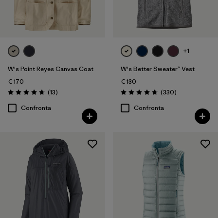
XXL
(36)
Filtra per
Vestibilità
+1
Filtra per
Colore
W's Point Reyes Canvas Coat
W's Better Sweater™ Vest
€ 170
€ 130
Filtra per
Prezzo
Recensioni
Recensioni
(13
)
(330
)
Valutazione: 4.7 / 5
Valutazione: 4.7 / 5
Confronta
Confronta
Filtra per
Caratteristiche
Filtra per
Tessuto