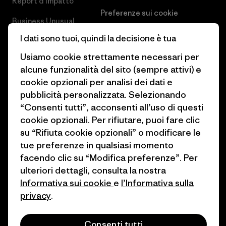
Report d’Impatto
Preferenze sui cookie
Business Unusual
Lavora con noi
I dati sono tuoi, quindi la decisione è tua
Obiettivi climatici
Stampa e media
Usiamo cookie strettamente necessari per
1% For The Planet
alcune funzionalità del sito (sempre attivi) e
Industry program
cookie opzionali per analisi dei dati e
Come finanziamo
Programma di affiliazione
pubblicità personalizzata. Selezionando
Buoni regalo
“Consenti tutti”, acconsenti all’uso di questi
Patagonia Italia Mappa del sito
cookie opzionali. Per rifiutare, puoi fare clic
Trova un negozio
su “Rifiuta cookie opzionali” o modificare le
tue preferenze in qualsiasi momento
facendo clic su “Modifica preferenze”. Per
ulteriori dettagli, consulta la nostra
Informativa sui cookie
e
l’Informativa sulla
© 2026 Patagonia, Inc. All Rights Reserved.
privacy
.
Consenti tutti