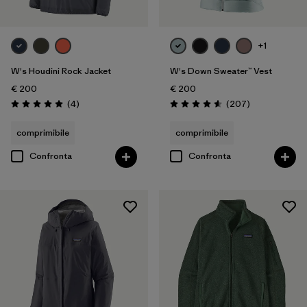
+1
W's Houdini Rock Jacket
W's Down Sweater™ Vest
€ 200
€ 200
Recensioni
Recensioni
(4
)
(207
)
Valutazione: 5.0 / 5
Valutazione: 4.6 / 5
comprimibile
comprimibile
Confronta
Confronta