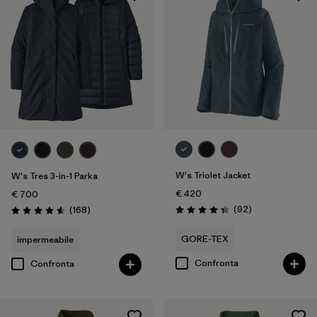
W's Triolet Jacket
W's Tres 3-in-1 Parka
€ 420
€ 700
Recensioni
Recensioni
(92
)
(168
)
Valutazione: 4.4 / 5
Valutazione: 4.6 / 5
GORE-TEX
impermeabile
Confronta
Confronta