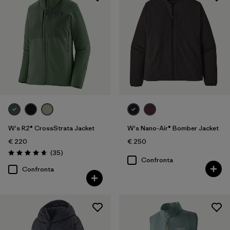
W's R2® CrossStrata Jacket
W's Nano-Air® Bomber Jacket
€ 220
€ 250
Recensioni
(35
)
Valutazione: 4.7 / 5
Confronta
Confronta