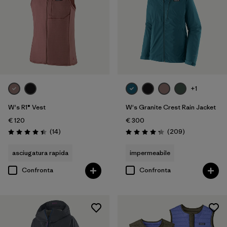
+1
W's R1® Vest
W's Granite Crest Rain Jacket
€ 120
€ 300
Recensioni
Recensioni
(14
)
(209
)
Valutazione: 4.4 / 5
Valutazione: 4.3 / 5
asciugatura rapida
impermeabile
Confronta
Confronta