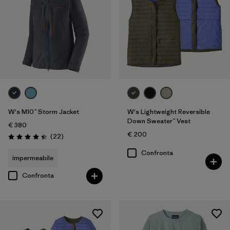
W's M10™ Storm Jacket
W's Lightweight Reversible
Down Sweater™ Vest
€ 380
€ 200
Recensioni
(22
)
Valutazione: 4.4 / 5
Confronta
impermeabile
Confronta