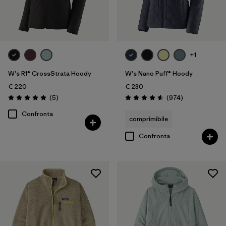
+1
W's R1® CrossStrata Hoody
W's Nano Puff® Hoody
€ 220
€ 230
Recensioni
Recensioni
(5
)
(974
)
Valutazione: 5.0 / 5
Valutazione: 4.6 / 5
Confronta
comprimibile
Confronta