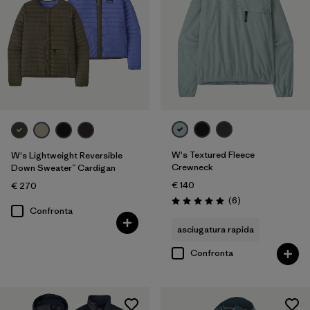
W's Textured Fleece
W's Lightweight Reversible
Crewneck
Down Sweater™ Cardigan
€ 140
€ 270
Recensioni
(6
)
Valutazione: 5.0 / 5
Confronta
asciugatura rapida
Confronta