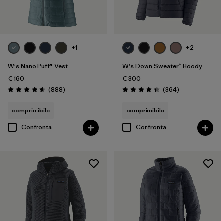
+1
+2
W's Nano Puff® Vest
W's Down Sweater™ Hoody
€ 160
€ 300
Recensioni
Recensioni
(888
)
(364
)
Valutazione: 4.6 / 5
Valutazione: 4.4 / 5
comprimibile
comprimibile
Confronta
Confronta