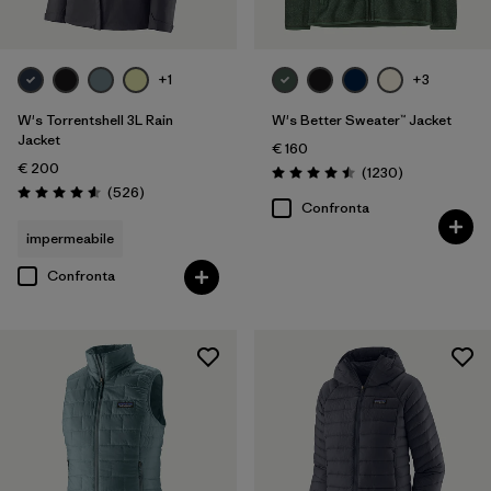
+1
+3
W's Torrentshell 3L Rain
W's Better Sweater™ Jacket
Jacket
€ 160
€ 200
Recensioni
(1230
)
Valutazione: 4.5 / 5
Recensioni
(526
)
Valutazione: 4.6 / 5
Confronta
impermeabile
Confronta