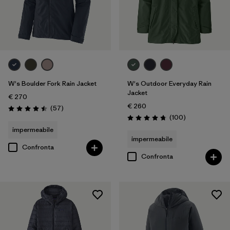
W's Boulder Fork Rain Jacket
W's Outdoor Everyday Rain
Jacket
€ 270
€ 260
Recensioni
(57
)
Valutazione: 4.5 / 5
Recensioni
(100
)
Valutazione: 4.7 / 5
impermeabile
impermeabile
Confronta
Confronta