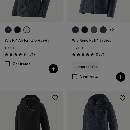
+2
W's R1® Air Full-Zip Hoody
W's Nano Puff® Jacket
€ 170
€ 200
Recensioni
Recensioni
(71
)
(1971
)
Valutazione: 4.5 / 5
Valutazione: 4.6 / 5
Confronta
comprimibile
Confronta