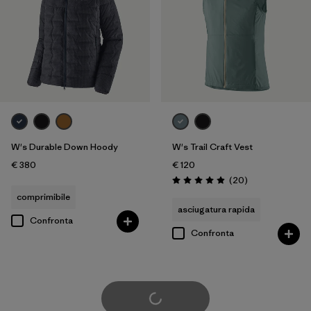
W's Durable Down Hoody
W's Trail Craft Vest
€ 380
€ 120
Recensioni
(20
)
Valutazione: 5.0 / 5
comprimibile
asciugatura rapida
Confronta
Confronta
Carica di più