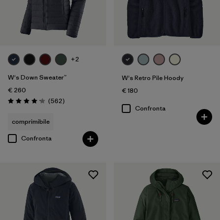
+2
W's Down Sweater™
W's Retro Pile Hoody
€ 260
€ 180
Recensioni
(562
)
Valutazione: 4.1 / 5
Confronta
comprimibile
Confronta