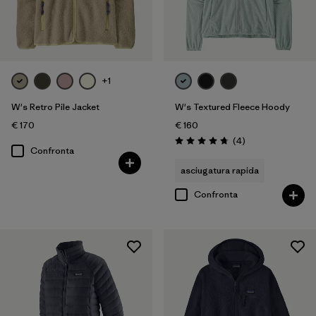
+1
W's Retro Pile Jacket
W's Textured Fleece Hoody
€ 170
€ 160
Recensioni
(4
)
Valutazione: 4.8 / 5
Confronta
asciugatura rapida
Confronta