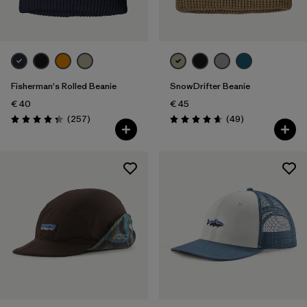
Fisherman's Rolled Beanie
SnowDrifter Beanie
€ 40
€ 45
Recensioni
Recensioni
(257
)
(49
)
Valutazione: 4.3 / 5
Valutazione: 4.7 / 5