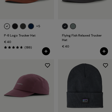
Filtra per
Colore
Filtra per
Prezzo
+5
P-6 Logo Trucker Hat
Flying Fish Relaxed Trucker
Filtra per
Caratteristiche
Hat
€ 40
€ 40
Recensioni
(186
)
Filtra per
Tessuto
Valutazione: 4.7 / 5