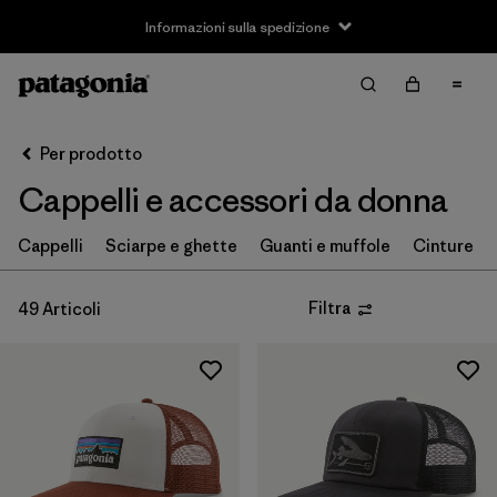
Informazioni sulla spedizione
Filter & Sort
Cancella tutti
Ordina per
Per prodotto
Filtra per
Taglia
Cappelli e accessori da donna
XS
(4)
Cappelli
Sciarpe e ghette
Guanti e muffole
Cinture
S
(8)
Filtra
49 Articoli
M
(6)
L
(8)
XL
(4)
Filtra per
Vestibilità