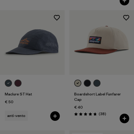
Maclure ST Hat
Boardshort Label Funfarer
Cap
€ 50
€ 40
Recensioni
(38
)
anti-vento
Valutazione: 4.8 / 5