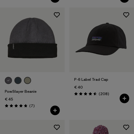
P-6 Label Trad Cap
€ 40
PowSlayer Beanie
Recensioni
(208
)
Valutazione: 4.6 / 5
€ 45
Recensioni
(7
)
Valutazione: 4.7 / 5