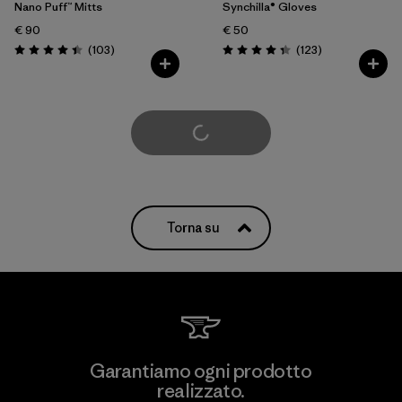
Nano Puff™ Mitts
Synchilla® Gloves
€ 90
€ 50
Recensioni
Recensioni
(103
)
(123
)
Valutazione: 4.4 / 5
Valutazione: 4.3 / 5
Carica di più
Torna su
Garantiamo ogni prodotto
realizzato.