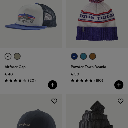
Airfarer Cap
Powder Town Beanie
€ 40
€ 50
Recensioni
Recensioni
(20
)
(180
)
Valutazione: 4.1 / 5
Valutazione: 4.9 / 5