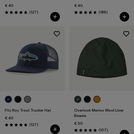
€ 40
€ 40
Recensioni
Recensioni
(127
)
(186
)
Valutazione: 4.8 / 5
Valutazione: 4.7 / 5
Fitz Roy Trout Trucker Hat
Overlook Merino Wool Liner
Beanie
€ 40
€ 50
Recensioni
(127
)
Valutazione: 4.8 / 5
Recensioni
(107
)
Valutazione: 4.8 / 5