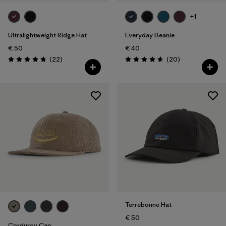
+1
Ultralightweight Ridge Hat
Everyday Beanie
€ 50
€ 40
Recensioni
Recensioni
(22
)
(20
)
Valutazione: 4.8 / 5
Valutazione: 4.7 / 5
Terrebonne Hat
€ 50
Corduroy Cap